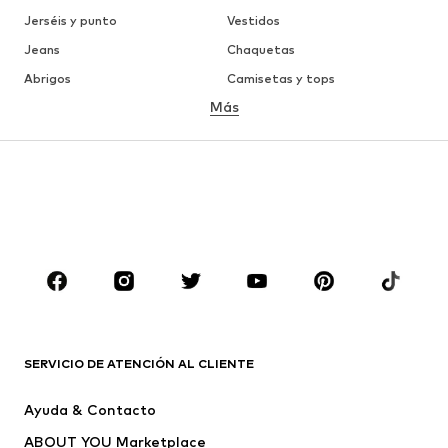
Jerséis y punto
Vestidos
Jeans
Chaquetas
Abrigos
Camisetas y tops
Más
Pantalones
Ropa interior
Faldas
Blusas y camisas
Sudaderas y sudaderas con
Blazers
capucha
Ropa de baño
Jumpsuits y monos
Tallas grandes
Ropa de maternidad
Zapatos
Deporte
Complementos
Premium
ROPA
SERVICIO DE ATENCIÓN AL CLIENTE
Nuevo
Tendencia
Ayuda & Contacto
Vestidos
Jeans
ABOUT YOU Marketplace
Camisetas y tops
Pantalones