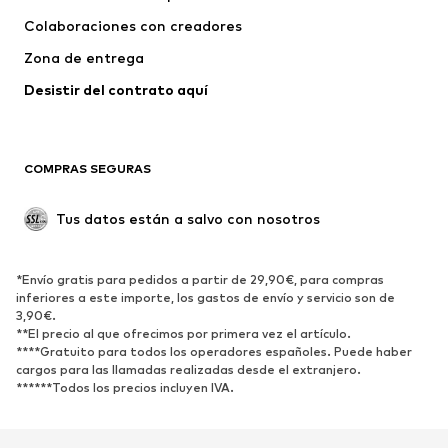
Colaboraciones con creadores
Chaquetas
Jerséis y punto
Zona de entrega
Ropa interior
Blusas y camisas
Abrigos
Faldas
Desistir del contrato aquí 
Ropa de baño
Sudaderas
Blazers
Jumpsuits y monos
COMPRAS SEGURAS
Tallas grandes
Ropa de maternidad
Ocasiones
Exclusivo
Tus datos están a salvo con nosotros
Reciclado
ZAPATOS
*Envío gratis para pedidos a partir de 29,90€, para compras
inferiores a este importe, los gastos de envío y servicio son de
3,90€.
Nuevo
Tendencia
**El precio al que ofrecimos por primera vez el artículo.
Zapatillas de deporte
Botines
****Gratuito para todos los operadores españoles. Puede haber
cargos para las llamadas realizadas desde el extranjero.
Zapatos de tacón y plataforma
Botas
******Todos los precios incluyen IVA.
Sandalias
Zapatos bajos
Zapatos deportivos
Bailarinas