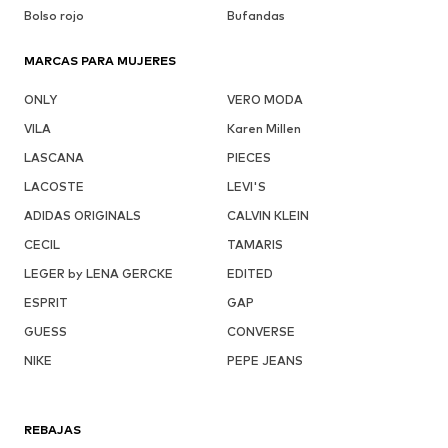
Bolso rojo
Bufandas
MARCAS PARA MUJERES
ONLY
VERO MODA
VILA
Karen Millen
LASCANA
PIECES
LACOSTE
LEVI'S
ADIDAS ORIGINALS
CALVIN KLEIN
CECIL
TAMARIS
LEGER by LENA GERCKE
EDITED
ESPRIT
GAP
GUESS
CONVERSE
NIKE
PEPE JEANS
REBAJAS