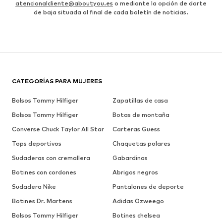
atencionalcliente@aboutyou.es
o mediante la opción de darte
de baja situada al final de cada boletín de noticias.
CATEGORÍAS PARA MUJERES
Bolsos Tommy Hilfiger
Zapatillas de casa
Bolsos Tommy Hilfiger
Botas de montaña
Converse Chuck Taylor All Star
Carteras Guess
Tops deportivos
Chaquetas polares
Sudaderas con cremallera
Gabardinas
Botines con cordones
Abrigos negros
Sudadera Nike
Pantalones de deporte
Botines Dr. Martens
Adidas Ozweego
Bolsos Tommy Hilfiger
Botines chelsea