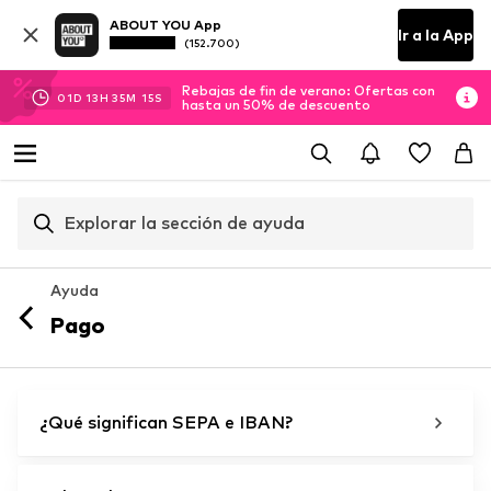
ABOUT YOU App
Ir a la App
(152.700)
Rebajas de fin de verano: Ofertas con
01
D
13
H
35
M
15
S
hasta un 50% de descuento
Explorar la sección de ayuda
Ayuda
Pago
¿Qué significan SEPA e IBAN?