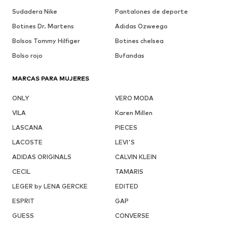
Sudadera Nike
Pantalones de deporte
Botines Dr. Martens
Adidas Ozweego
Bolsos Tommy Hilfiger
Botines chelsea
Bolso rojo
Bufandas
MARCAS PARA MUJERES
ONLY
VERO MODA
VILA
Karen Millen
LASCANA
PIECES
LACOSTE
LEVI'S
ADIDAS ORIGINALS
CALVIN KLEIN
CECIL
TAMARIS
LEGER by LENA GERCKE
EDITED
ESPRIT
GAP
GUESS
CONVERSE