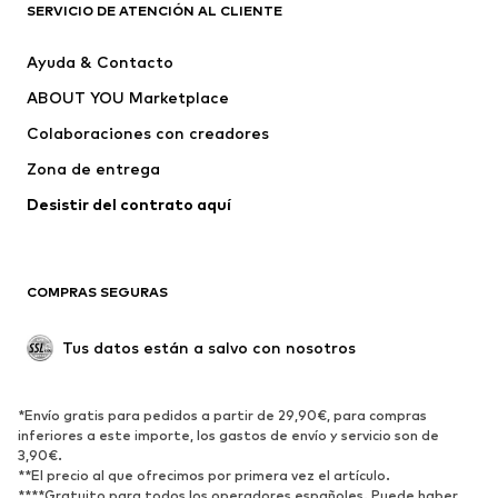
SERVICIO DE ATENCIÓN AL CLIENTE
Nuevo
Tendencia
Ayuda & Contacto
Vestidos
Jeans
ABOUT YOU Marketplace
Camisetas y tops
Pantalones
Colaboraciones con creadores
Chaquetas
Jerséis y punto
Zona de entrega
Ropa interior
Blusas y camisas
Abrigos
Faldas
Desistir del contrato aquí 
Ropa de baño
Sudaderas
Blazers
Jumpsuits y monos
COMPRAS SEGURAS
Tallas grandes
Ropa de maternidad
Ocasiones
Exclusivo
Tus datos están a salvo con nosotros
Reciclado
ZAPATOS
*Envío gratis para pedidos a partir de 29,90€, para compras
inferiores a este importe, los gastos de envío y servicio son de
3,90€.
Nuevo
Tendencia
**El precio al que ofrecimos por primera vez el artículo.
Zapatillas de deporte
Botines
****Gratuito para todos los operadores españoles. Puede haber