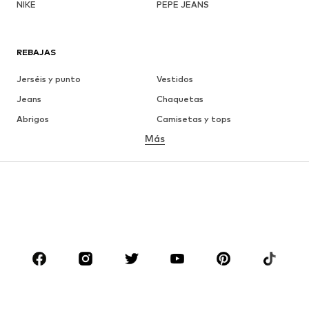
NIKE
PEPE JEANS
REBAJAS
Jerséis y punto
Vestidos
Jeans
Chaquetas
Abrigos
Camisetas y tops
Más
Pantalones
Ropa interior
Faldas
Blusas y camisas
Sudaderas y sudaderas con
Blazers
capucha
Ropa de baño
Jumpsuits y monos
Tallas grandes
Ropa de maternidad
Zapatos
Deporte
Complementos
Premium
ROPA