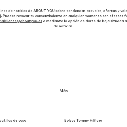
etines de noticias de ABOUT YOU sobre tendencias actuales, ofertas y vale
d
. Puedes revocar tu consentimiento en cualquier momento con efectos fu
nalcliente@aboutyou.es
o mediante la opción de darte de baja situada al
de noticias.
Más
atillas de casa
Bolsos Tommy Hilfiger