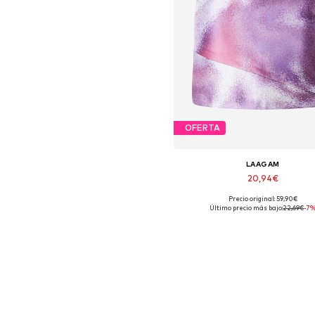
OFERTA
LAAGAM
20,94€
Precio original: 59,90€
Tallas disponibles: 40
Último precio más bajo:
22,69€
-7
Añadir a la cesta