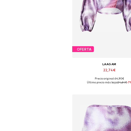
OFERTA
LAAGAM
22,74€
Precio original: 64,90€
Tallas disponibles: XS, S, M
Último precio más bajo:
24,64€
-7
Añadir a la cesta