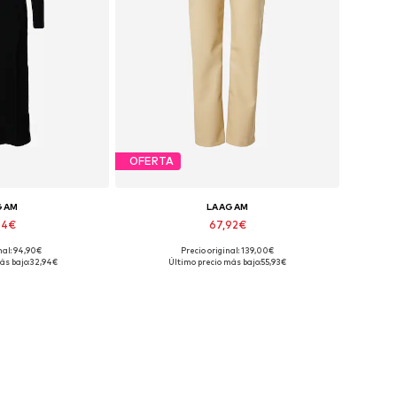
OFERTA
GAM
LAAGAM
94€
67,92€
nal: 94,90€
Precio original: 139,00€
onibles: 42
Tallas disponibles: 36
ás bajo:
32,94€
Último precio más bajo:
55,93€
 la cesta
Añadir a la cesta