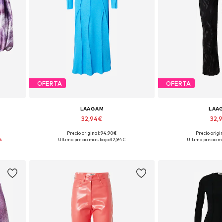
OFERTA
OFERTA
LAAGAM
LAA
32,94€
32,
Precio original: 94,90€
Precio origi
Tallas disponibles: 42, 44
Tallas disp
%
Último precio más bajo:
32,94€
Último precio m
Añadir a la cesta
Añadir a