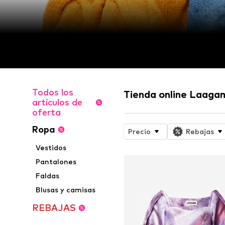
Todos los
Tienda online Laaga
artículos de
oferta
Ropa
Precio
Rebajas
Vestidos
Pantalones
Faldas
Blusas y camisas
REBAJAS