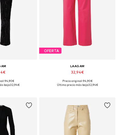
OFERTA
GAM
LAAGAM
94€
32,94€
nal: 94,90€
Precio original: 94,90€
onibles: 40
Tallas disponibles: 36
ás bajo:
32,94€
Último precio más bajo:
32,94€
 la cesta
Añadir a la cesta