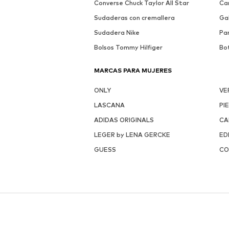
Converse Chuck Taylor All Star
Ca
Sudaderas con cremallera
Ga
Sudadera Nike
Pa
Bolsos Tommy Hilfiger
Bo
MARCAS PARA MUJERES
ONLY
VE
LASCANA
PI
ADIDAS ORIGINALS
CA
LEGER by LENA GERCKE
ED
GUESS
CO