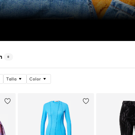
m
8
Talla
Color