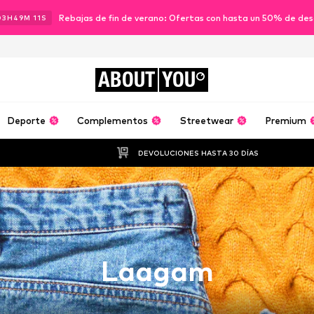
Rebajas de fin de verano: Ofertas con hasta un 50% de de
03
H
49
M
10
S
ABOUT
YOU
Deporte
Complementos
Streetwear
Premium
DEVOLUCIONES HASTA 30 DÍAS
Laagam