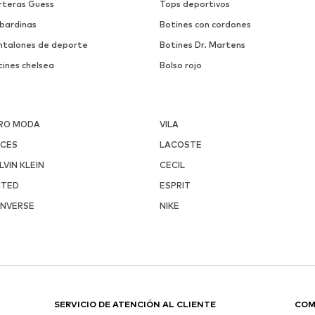
rteras Guess
Tops deportivos
bardinas
Botines con cordones
ntalones de deporte
Botines Dr. Martens
tines chelsea
Bolso rojo
RO MODA
VILA
ECES
LACOSTE
LVIN KLEIN
CECIL
ITED
ESPRIT
NVERSE
NIKE
SERVICIO DE ATENCIÓN AL CLIENTE
COM