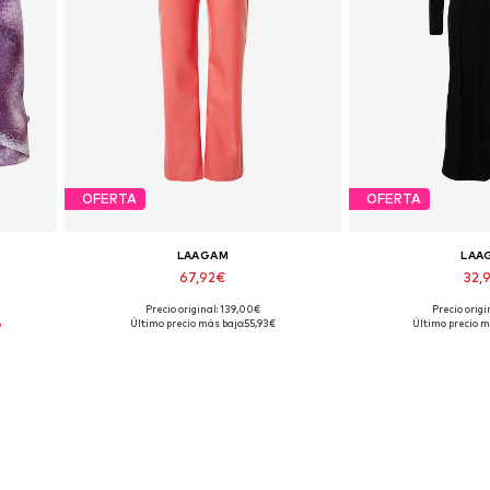
OFERTA
OFERTA
LAAGAM
LAA
67,92€
32,
Precio original: 139,00€
Precio origi
Tallas disponibles: 36
Tallas disp
%
Último precio más bajo:
55,93€
Último precio m
Añadir a la cesta
Añadir a