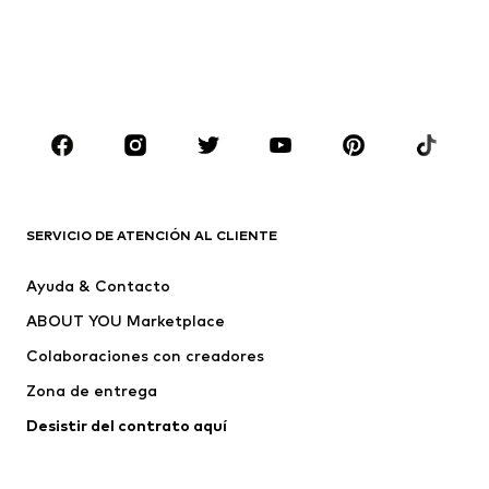
Sudaderas y sudaderas con
Blazers
capucha
Ropa de baño
Jumpsuits y monos
Tallas grandes
Ropa de maternidad
Zapatos
Deporte
Complementos
Premium
ROPA
SERVICIO DE ATENCIÓN AL CLIENTE
Nuevo
Tendencia
Ayuda & Contacto
Vestidos
Jeans
ABOUT YOU Marketplace
Camisetas y tops
Pantalones
Colaboraciones con creadores
Chaquetas
Jerséis y punto
Zona de entrega
Ropa interior
Blusas y camisas
Abrigos
Faldas
Desistir del contrato aquí 
Ropa de baño
Sudaderas
Blazers
Jumpsuits y monos