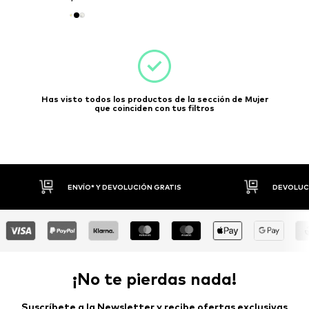
Has visto todos los productos de la sección de Mujer
que coinciden con tus filtros
ENVÍO* Y DEVOLUCIÓN GRATIS
DEVOLUCIONES 
¡No te pierdas nada!
Suscríbete a la Newsletter y recibe ofertas exclusivas