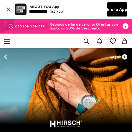
ABOUT YOU App
Ir a la App
(152.700)
Rebajas de fin de verano: Ofertas con
02
D
20
H
00
M
05
S
hasta un 50% de descuento
Seguir