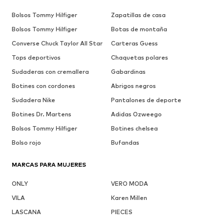
Bolsos Tommy Hilfiger
Zapatillas de casa
Bolsos Tommy Hilfiger
Botas de montaña
Converse Chuck Taylor All Star
Carteras Guess
Tops deportivos
Chaquetas polares
Sudaderas con cremallera
Gabardinas
Botines con cordones
Abrigos negros
Sudadera Nike
Pantalones de deporte
Botines Dr. Martens
Adidas Ozweego
Bolsos Tommy Hilfiger
Botines chelsea
Bolso rojo
Bufandas
MARCAS PARA MUJERES
ONLY
VERO MODA
VILA
Karen Millen
LASCANA
PIECES