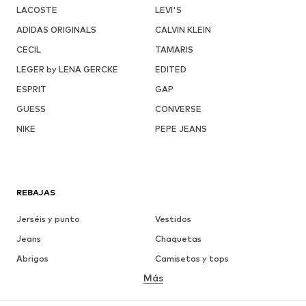
LACOSTE
LEVI'S
ADIDAS ORIGINALS
CALVIN KLEIN
CECIL
TAMARIS
LEGER by LENA GERCKE
EDITED
ESPRIT
GAP
GUESS
CONVERSE
NIKE
PEPE JEANS
REBAJAS
Jerséis y punto
Vestidos
Jeans
Chaquetas
Abrigos
Camisetas y tops
Más
Pantalones
Ropa interior
Faldas
Blusas y camisas