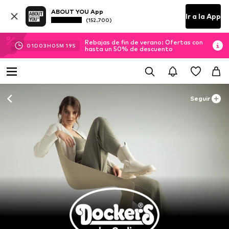
ABOUT YOU App
Ir a la App
(152.700)
Rebajas de fin de verano: Ofertas con
01
D
03
H
05
M
18
S
hasta un 50% de descuento
Seguir