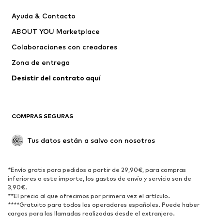
Nuevo
Tendencia
Ayuda & Contacto
Vestidos
Jeans
ABOUT YOU Marketplace
Camisetas y tops
Pantalones
Colaboraciones con creadores
Chaquetas
Jerséis y punto
Zona de entrega
Ropa interior
Blusas y camisas
Abrigos
Faldas
Desistir del contrato aquí 
Ropa de baño
Sudaderas
Blazers
Jumpsuits y monos
COMPRAS SEGURAS
Tallas grandes
Ropa de maternidad
Ocasiones
Exclusivo
Tus datos están a salvo con nosotros
Reciclado
ZAPATOS
*Envío gratis para pedidos a partir de 29,90€, para compras
inferiores a este importe, los gastos de envío y servicio son de
3,90€.
Nuevo
Tendencia
**El precio al que ofrecimos por primera vez el artículo.
Zapatillas de deporte
Botines
****Gratuito para todos los operadores españoles. Puede haber
cargos para las llamadas realizadas desde el extranjero.
Zapatos de tacón y plataforma
Botas