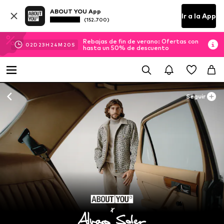
ABOUT YOU App
Ir a la App
(152.700)
Rebajas de fin de verano: Ofertas con
02
D
23
H
24
M
20
S
hasta un 50% de descuento
Seguir