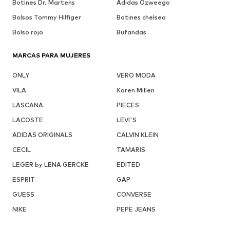
Botines Dr. Martens
Adidas Ozweego
Bolsos Tommy Hilfiger
Botines chelsea
Bolso rojo
Bufandas
MARCAS PARA MUJERES
ONLY
VERO MODA
VILA
Karen Millen
LASCANA
PIECES
LACOSTE
LEVI'S
ADIDAS ORIGINALS
CALVIN KLEIN
CECIL
TAMARIS
LEGER by LENA GERCKE
EDITED
ESPRIT
GAP
GUESS
CONVERSE
NIKE
PEPE JEANS