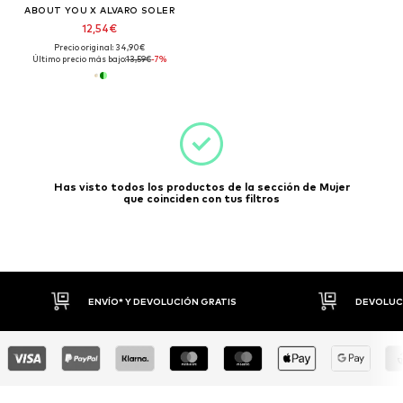
ABOUT YOU X ALVARO SOLER
12,54€
Precio original: 34,90€
Último precio más bajo:
13,59€
-7%
Has visto todos los productos de la sección de Mujer
que coinciden con tus filtros
N GRATIS
DEVOLUCIONES HASTA 30 DÍAS