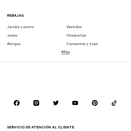
REBAJAS
Jerséis y punto
Vestidos
Jeans
Chaquetas
Abrigos
Camisetas y tops
Más
Pantalones
Ropa interior
Faldas
Blusas y camisas
Sudaderas y sudaderas con
Blazers
capucha
Ropa de baño
Jumpsuits y monos
Tallas grandes
Ropa de maternidad
Zapatos
Deporte
Complementos
Premium
ROPA
SERVICIO DE ATENCIÓN AL CLIENTE