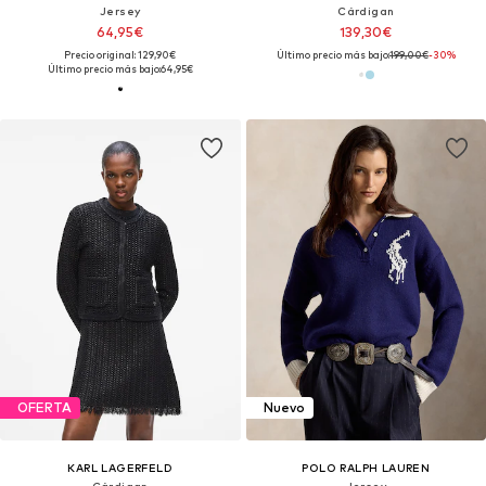
Jersey
Cárdigan
64,95€
139,30€
Precio original: 129,90€
Último precio más bajo:
199,00€
-30%
Último precio más bajo:
64,95€
OFERTA
Nuevo
KARL LAGERFELD
POLO RALPH LAUREN
Cárdigan
Jersey