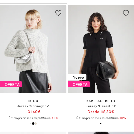
Nuevo
OFERTA
OFERTA
HUGO
KARL LAGERFELD
Jersey 'Safineynny'
Jersey 'Essential'
101,40€
Desde 118,30€
Último precio más bajo:
169,00€
-40%
Último precio más bajo:
169,00€
-30%