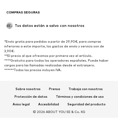
Blazers
Jumpsuits y monos
COMPRAS SEGURAS
Tallas grandes
Ropa de maternidad
Ocasiones
Exclusivo
Tus datos están a salvo con nosotros
Reciclado
ZAPATOS
*Envío gratis para pedidos a partir de 29,90€, para compras
inferiores a este importe, los gastos de envío y servicio son de
3,90€.
Nuevo
Tendencia
**El precio al que ofrecimos por primera vez el artículo.
Zapatillas de deporte
Botines
****Gratuito para todos los operadores españoles. Puede haber
cargos para las llamadas realizadas desde el extranjero.
Zapatos de tacón y plataforma
Botas
******Todos los precios incluyen IVA.
Sandalias
Zapatos bajos
Zapatos deportivos
Bailarinas
Sobre nosotros
Prensa
Trabaja con nosotros
Mules
Zapatillas de casa
Protección de datos
Términos y condiciones de uso
Exclusivo
Aviso legal
Accesibilidad
Seguridad del producto
DEPORTE
© 2026 ABOUT YOU SE & Co. KG