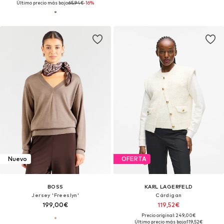
Último precio más bajo:
65,94€
-16%
Nuevo
OFERTA
BOSS
KARL LAGERFELD
Jersey 'Freeslyn'
Cárdigan
199,00€
119,52€
Precio original: 249,00€
Último precio más bajo:
119,52€