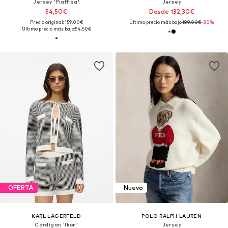
Jersey 'Fiaffisa'
Jersey
54,50€
Desde 132,30€
Precio original: 159,00€
Último precio más bajo:
189,00€
-30%
Último precio más bajo:
54,50€
OFERTA
Nuevo
KARL LAGERFELD
POLO RALPH LAUREN
Cárdigan 'Ikon'
Jersey