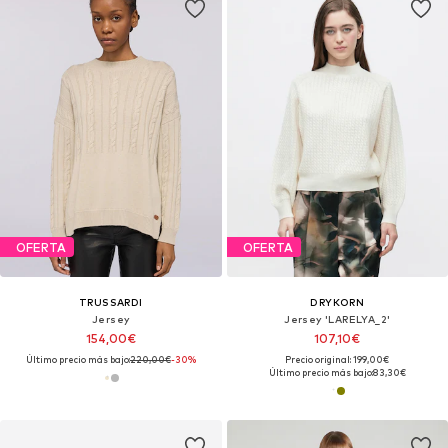
OFERTA
OFERTA
TRUSSARDI
DRYKORN
Jersey
Jersey 'LARELYA_2'
154,00€
107,10€
Último precio más bajo:
220,00€
-30%
Precio original: 199,00€
Último precio más bajo:
83,30€