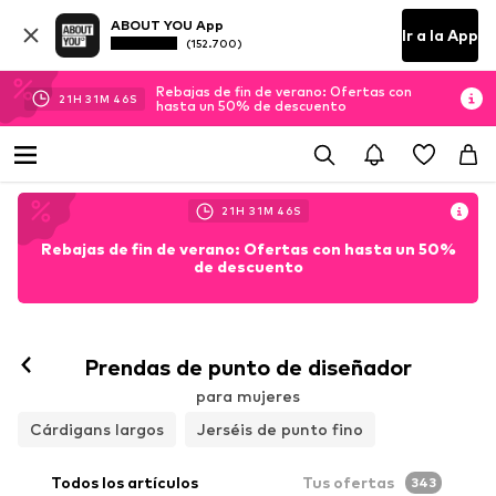
ABOUT YOU App
Ir a la App
(152.700)
Rebajas de fin de verano: Ofertas con
21
H
31
M
45
S
hasta un 50% de descuento
21
H
31
M
45
S
Rebajas de fin de verano: Ofertas con hasta un 50%
de descuento
Prendas de punto de diseñador
para mujeres
Cárdigans largos
Jerséis de punto fino
Todos los artículos
Tus ofertas
343