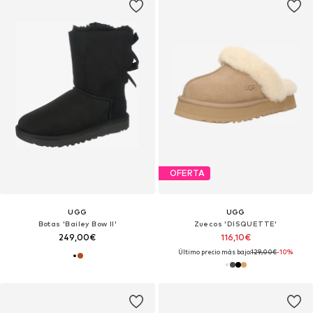
OFERTA
UGG
UGG
Botas 'Bailey Bow II'
Zuecos 'DISQUETTE'
249,00€
116,10€
Último precio más bajo:
129,00€
-10%