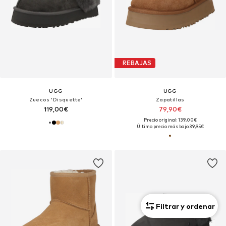
REBAJAS
UGG
UGG
Zuecos 'Disquette'
Zapatillas
119,00€
79,90€
Precio original: 139,00€
Último precio más bajo:
39,95€
Filtrar y ordenar