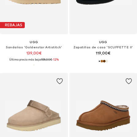
REBAJAS
UGG
UGG
Sandalias 'Goldenstar Artistitch'
Zapatillas de casa 'SCUFFETTE II'
139,00€
119,00€
Último precio más bajo:
159,00€
-12%