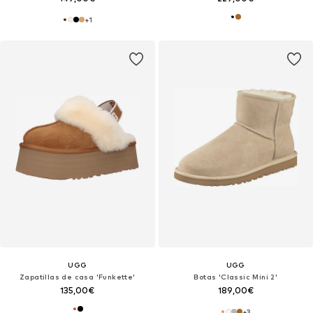
+
1
UGG
UGG
Zapatillas de casa 'Funkette'
Botas 'Classic Mini 2'
135,00€
189,00€
+
3