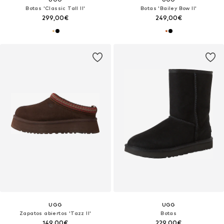
Botas 'Classic Tall II'
Botas 'Bailey Bow II'
299,00€
249,00€
UGG
UGG
Zapatos abiertos 'Tazz II'
Botas
149,00€
229,00€