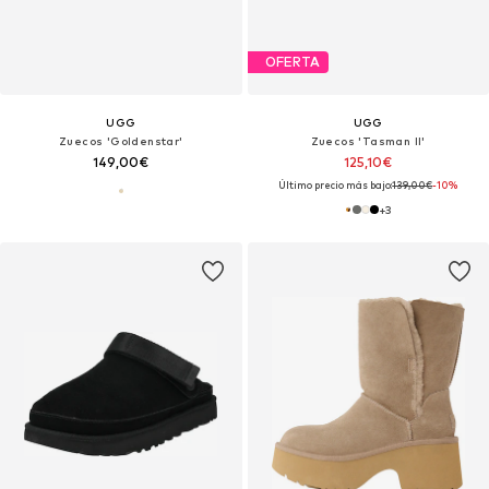
OFERTA
UGG
UGG
Zuecos 'Goldenstar'
Zuecos 'Tasman II'
149,00€
125,10€
Último precio más bajo:
139,00€
-10%
+
3