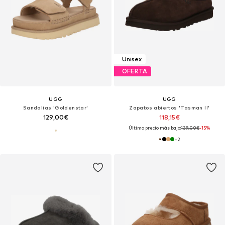
Unisex
OFERTA
UGG
UGG
Sandalias 'Goldenstar'
Zapatos abiertos 'Tasman II'
129,00€
118,15€
Último precio más bajo:
139,00€
-15%
+
2