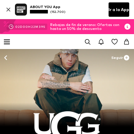
ABOUT YOU App
Ir a la App
(152.700)
Rebajas de fin de verano: Ofertas con
02
D
00
H
22
M
38
S
hasta un 50% de descuento
Seguir