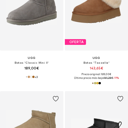
OFERTA
UGG
UGG
Botas 'Classic Mini II'
Botas 'Tazzelle'
189,00€
143,65€
Precio original: 169,00€
+
3
Último precio más bajo:
161,28€
-11%