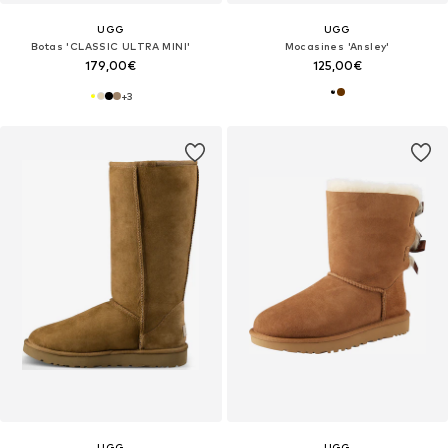
UGG
UGG
Botas 'CLASSIC ULTRA MINI'
Mocasines 'Ansley'
179,00€
125,00€
+
3
UGG
UGG