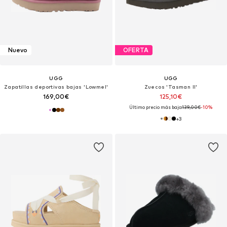
Nuevo
OFERTA
UGG
UGG
Zapatillas deportivas bajas 'Lowmel'
Zuecos 'Tasman II'
169,00€
125,10€
Último precio más bajo:
139,00€
-10%
+
3