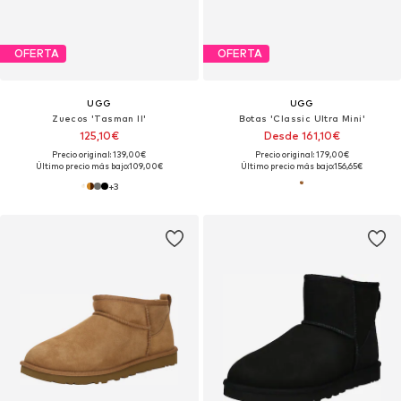
OFERTA
OFERTA
UGG
UGG
Zuecos 'Tasman II'
Botas 'Classic Ultra Mini'
125,10€
Desde 161,10€
Precio original: 139,00€
Precio original: 179,00€
Último precio más bajo:
109,00€
Último precio más bajo:
156,65€
+
3