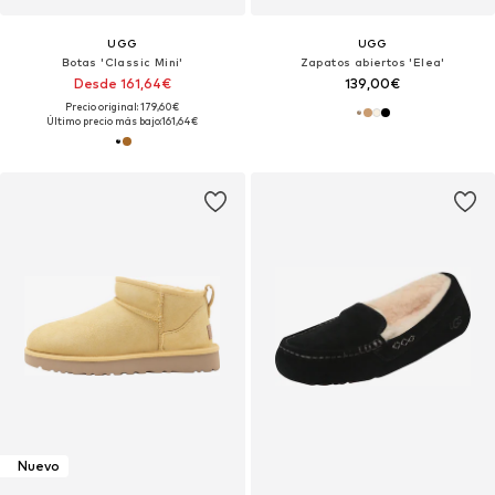
UGG
UGG
Botas 'Classic Mini'
Zapatos abiertos 'Elea'
Desde 161,64€
139,00€
Precio original: 179,60€
Último precio más bajo:
161,64€
Nuevo