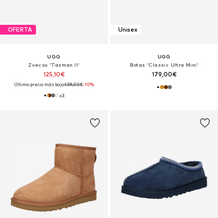
OFERTA
Unisex
UGG
UGG
Zuecos 'Tasman II'
Botas 'Classic Ultra Mini'
125,10€
179,00€
Último precio más bajo:
139,00€
-10%
+
3