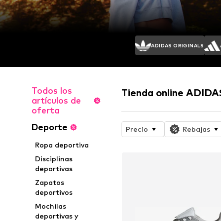
ADIDAS ORIGINALS
Todos los
Tienda online ADI
artículos de
oferta
Deporte
Precio
Rebajas
Ropa deportiva
Disciplinas
deportivas
Zapatos
deportivos
Mochilas
deportivas y