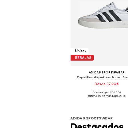
Unisex
REBAJAS
ADIDAS SPORTSWEAR
Zapatillas deportivas bajas 'Ba
Desde 57,90€
+
1
Precio original: 65,00€
Disponible en muchas tallas
Último precio más bajo:
52,11€
Añadir a la cesta
ADIDAS SPORTSWEAR
Destacados