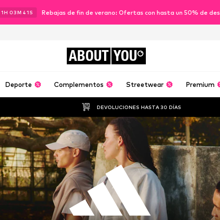
Rebajas de fin de verano: Ofertas con hasta un 50% de de
21
H
03
M
39
S
ABOUT
YOU
Deporte
Complementos
Streetwear
Premium
DEVOLUCIONES HASTA 30 DÍAS