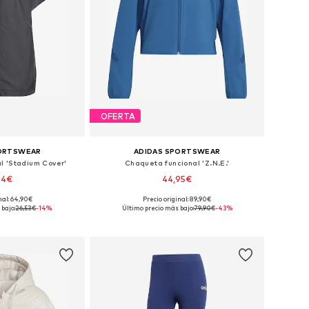
OFERTA
PORTSWEAR
ADIDAS SPORTSWEAR
l 'Stadium Cover'
Chaqueta funcional 'Z.N.E.'
74€
44,95€
+
1
nal: 64,90€
Precio original: 89,90€
Tallas disponibles: XXXS-XXS, XS-S, M-L, XL-XXL
Tallas disponibles: XS, S, M, L, XL
bajo:
26,53€
-14%
Último precio más bajo:
79,90€
-43%
 la cesta
Añadir a la cesta