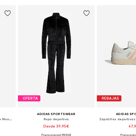
OFERTA
REBAJAS
ADIDAS SPORTSWEAR
ADIDAS S
Skinny Pantalón deportivo 'Adidas x Moon Boot'
Ropa deportiva
Desde 39,95€
47,
Precio original: 99,90€
Precio origi