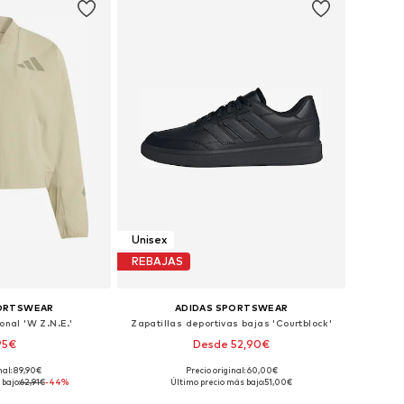
Unisex
REBAJAS
PORTSWEAR
ADIDAS SPORTSWEAR
nal 'W Z.N.E.'
Zapatillas deportivas bajas 'Courtblock'
95€
Desde 52,90€
+
1
nal: 89,90€
Precio original: 60,00€
es: XS, S, M, L
Disponible en muchas tallas
bajo:
62,91€
-44%
Último precio más bajo:
51,00€
 la cesta
Añadir a la cesta