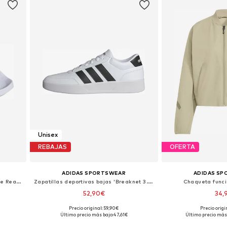
Unisex
REBAJAS
OFERTA
ADIDAS SPORTSWEAR
ADIDAS S
Zapatos para playa y agua 'Adilette Real Madrid'
Zapatillas deportivas bajas 'Breaknet 3.0'
Chaqueta funcio
52,90€
34,
Precio original: 59,90€
Precio origi
Disponible en muchas tallas
Tallas disponibl
Último precio más bajo:
47,61€
Último precio más 
Añadir a la cesta
Añadir a