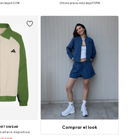
muchas tallas
Disponible en muchas tallas
ás bajo:
43,11€
Último precio más bajo:
17,91€
 la cesta
Añadir a la cesta
Comprar el look
PORTSWEAR
allera deportiva