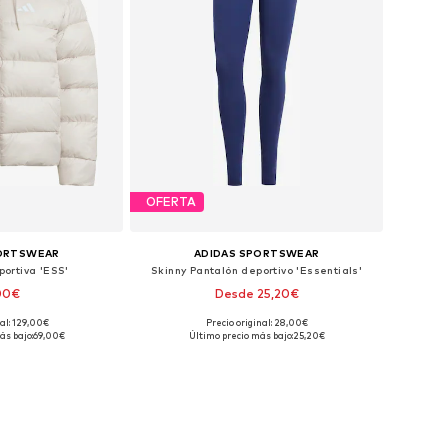
OFERTA
PORTSWEAR
ADIDAS SPORTSWEAR
ortiva 'ESS'
Skinny Pantalón deportivo 'Essentials'
00€
Desde 25,20€
+
2
nal: 129,00€
Precio original: 28,00€
bles: S, M, L
Tallas disponibles: XXS x regular, XS x regular, S x regular, M x regular, L x regular, XL x regular
ás bajo:
69,00€
Último precio más bajo:
25,20€
 la cesta
Añadir a la cesta