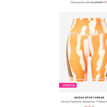
Tallas disponibles: XS, S, M, L,
Último precio más bajo:
33,53€
-14
Añadir a la cesta
OFERTA
ADIDAS SPORTSWEAR