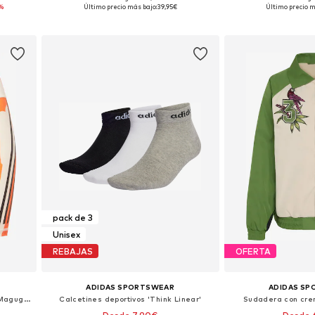
 XL
Tallas disponibles: XS Tallas normales, S Tallas normales, M Tallas normales, L Tallas normales, XL Tallas normales, XXL Tallas normales
Disponible en 
%
Último precio más bajo:
39,95€
Último precio m
Añadir a la cesta
Añadir a
pack de 3
Unisex
REBAJAS
OFERTA
ADIDAS SPORTSWEAR
ADIDAS S
Skinny Pantalón deportivo 'Thebe Magugu Bike'
Calcetines deportivos 'Think Linear'
Sudadera con crem