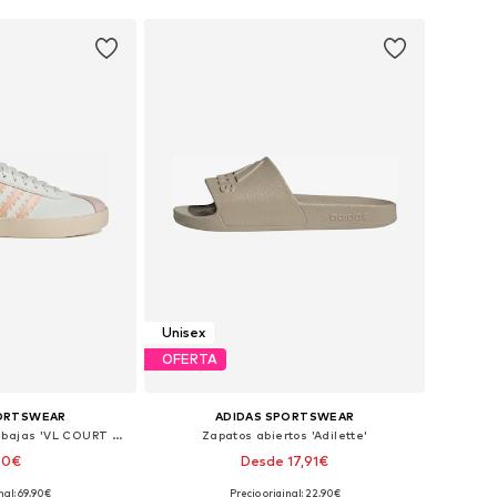
Unisex
OFERTA
PORTSWEAR
ADIDAS SPORTSWEAR
Zapatillas deportivas bajas 'VL COURT 3.0'
Zapatos abiertos 'Adilette'
90€
Desde 17,91€
+
34
nal: 69,90€
Precio original: 22,90€