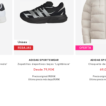
Unisex
REBAJAS
OFERTA
ADIDAS SPORTSWEAR
ADIDAS S
rreda'
Zapatillas deportivas bajas 'Lightblaze'
Chaqueta dep
Desde 79,90€
69,
Precio original: 99,90€
Precio origi
Disponible en muchas tallas
Tallas disponi
Último precio más bajo:
39,95€
Último precio m
Añadir a la cesta
Añadir a