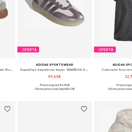
OFERTA
OFERTA
ADIDAS SPORTSWEAR
ADIDAS S
Zapatillas deportivas bajas 'Barreda Mundial'
Zapatillas deportivas bajas 'BARREDA DECODE'
Camiseta funciona
59,43€
22,
Precio original: 84,90€
Precio origi
Disponible en muchas tallas
Último precio más bajo:
59,43€
Último precio más 
Añadir a la cesta
Añadir a