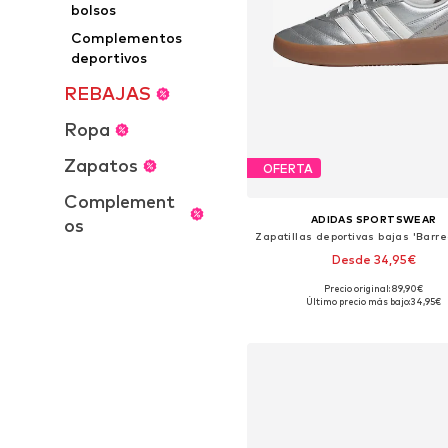
bolsos
Complementos
deportivos
REBAJAS
Ropa
Zapatos
OFERTA
Complement
ADIDAS SPORTSWEAR
os
Desde 34,95€
Precio original: 89,90€
Disponible en muchas tallas
Último precio más bajo:
34,95€
Añadir a la cesta