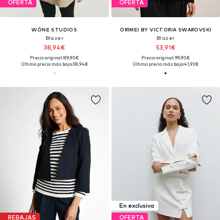
OFERTA
OFERTA
WÔNE STUDIOS
ORIMEI BY VICTORIA SWAROVSKI
Blazer
Blazer
38,94€
53,91€
Precio original: 89,90€
Precio original: 99,90€
Último precio más bajo:
38,94€
Último precio más bajo:
41,93€
En exclusiva
REBAJAS
OFERTA