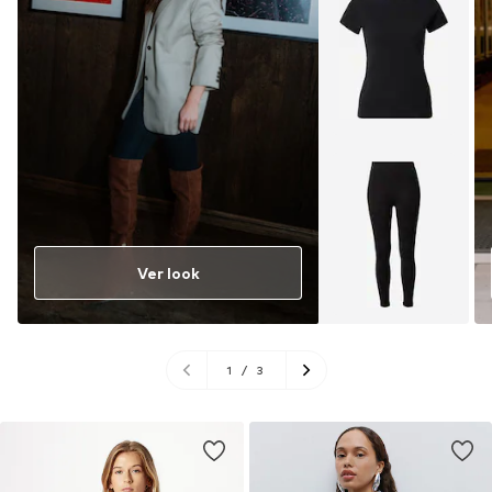
Ver look
1
/
3