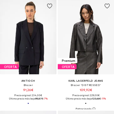
Premium
OFERTA
OFERTA
ANTIOCH
KARL LAGERFELD JEANS
Blazer
Blazer 'DISTRESSED'
91,26€
109,92€
Precio original: 234,00€
Precio original: 229,00€
Último precio más bajo:
98,87€
-7%
Último precio más bajo:
123,66€
-11%