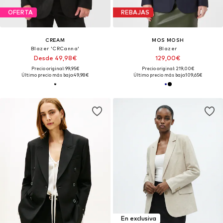
OFERTA
REBAJAS
CREAM
MOS MOSH
Blazer 'CRCanna'
Blazer
Desde 49,98€
129,00€
Precio original: 99,95€
Precio original: 219,00€
Último precio más bajo:
49,98€
Último precio más bajo:
109,65€
En exclusiva