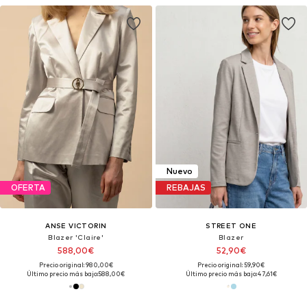
Nuevo
OFERTA
REBAJAS
ANSE VICTORIN
STREET ONE
Blazer 'Claire'
Blazer
588,00€
52,90€
Precio original: 980,00€
Precio original: 59,90€
Último precio más bajo:
588,00€
Último precio más bajo:
47,61€