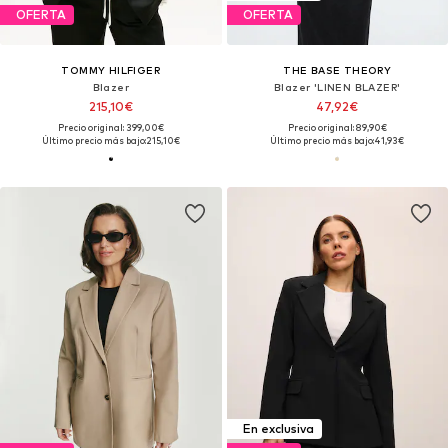
OFERTA
OFERTA
TOMMY HILFIGER
THE BASE THEORY
Blazer
Blazer 'LINEN BLAZER'
215,10€
47,92€
Precio original: 399,00€
Precio original: 89,90€
Último precio más bajo:
215,10€
Último precio más bajo:
41,93€
En exclusiva