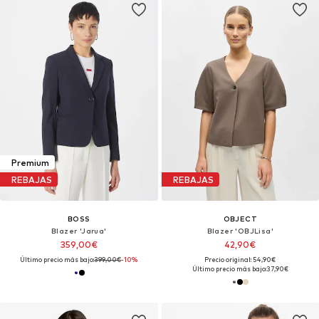
Premium
REBAJAS
REBAJAS
BOSS
OBJECT
Blazer 'Jarua'
Blazer 'OBJLisa'
359,00€
42,90€
Último precio más bajo:
399,00€
-10%
Precio original: 54,90€
Último precio más bajo:
37,90€