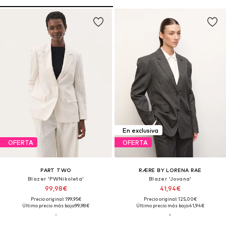
En exclusiva
OFERTA
OFERTA
PART TWO
RÆRE BY LORENA RAE
Blazer 'PWNikoleta'
Blazer 'Jovana'
99,98€
41,94€
Precio original: 199,95€
Precio original: 125,00€
Último precio más bajo:
99,98€
Último precio más bajo:
41,94€