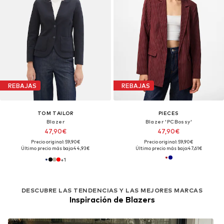
REBAJAS
REBAJAS
TOM TAILOR
PIECES
Blazer
Blazer 'PCBossy'
47,90€
47,90€
Precio original: 59,90€
Precio original: 59,90€
Último precio más bajo:
44,93€
Último precio más bajo:
47,61€
+
1
DESCUBRE LAS TENDENCIAS Y LAS MEJORES MARCAS
Inspiración de Blazers