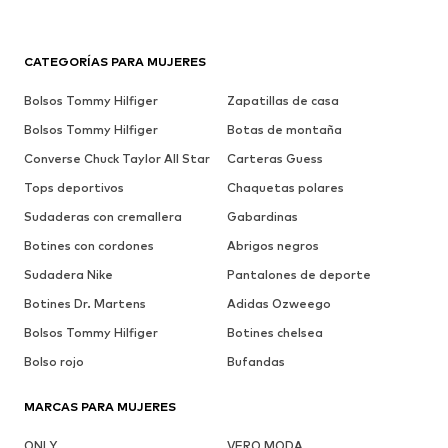
CATEGORÍAS PARA MUJERES
Bolsos Tommy Hilfiger
Zapatillas de casa
Bolsos Tommy Hilfiger
Botas de montaña
Converse Chuck Taylor All Star
Carteras Guess
Tops deportivos
Chaquetas polares
Sudaderas con cremallera
Gabardinas
Botines con cordones
Abrigos negros
Sudadera Nike
Pantalones de deporte
Botines Dr. Martens
Adidas Ozweego
Bolsos Tommy Hilfiger
Botines chelsea
Bolso rojo
Bufandas
MARCAS PARA MUJERES
ONLY
VERO MODA