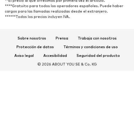
**El precio al que ofrecimos por primera vez el artículo.
Zapatillas de deporte
Botines
****Gratuito para todos los operadores españoles. Puede haber
cargos para las llamadas realizadas desde el extranjero.
Zapatos de tacón y plataforma
Botas
******Todos los precios incluyen IVA.
Sandalias
Zapatos bajos
Zapatos deportivos
Bailarinas
Sobre nosotros
Prensa
Trabaja con nosotros
Mules
Zapatillas de casa
Protección de datos
Términos y condiciones de uso
Exclusivo
Aviso legal
Accesibilidad
Seguridad del producto
DEPORTE
© 2026 ABOUT YOU SE & Co. KG
Ropa deportiva
Disciplinas deportivas
Zapatos deportivos
Mochilas deportivas y bolsos
Complementos deportivos
COMPLEMENTOS
Nuevo
Bolsos y mochilas
Joyería
Chales y pañuelos
Sombreros y gorros
Cinturones