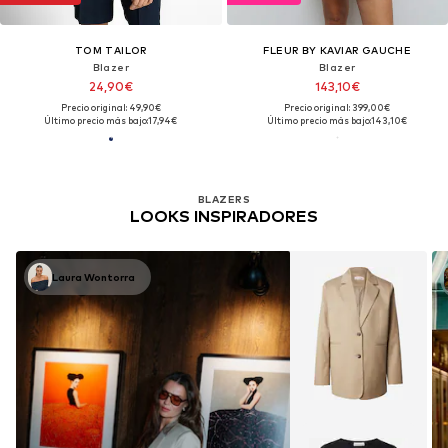
TOM TAILOR
FLEUR BY KAVIAR GAUCHE
Blazer
Blazer
24,90€
143,10€
Precio original: 49,90€
Precio original: 399,00€
Último precio más bajo:
17,94€
Último precio más bajo:
143,10€
BLAZERS
LOOKS INSPIRADORES
Laura Wontorra