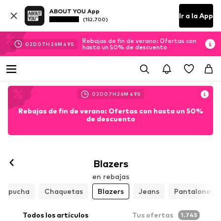
ABOUT YOU App
Ir a la App
(152.700)
Rebajas de fin de verano: Ofertas con
02
D
07
H
26
M
47
S
hasta un 50% de descuento
02
D
07
H
26
M
47
S
Rebajas de fin de verano: Ofertas con hasta un 50%
de descuento
Blazers
en rebajas
 capucha
Chaquetas
Blazers
Jeans
Pantalones
Todos los artículos
Tus ofertas
1.745