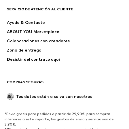
ROPA
SERVICIO DE ATENCIÓN AL CLIENTE
Nuevo
Tendencia
Ayuda & Contacto
Vestidos
Jeans
ABOUT YOU Marketplace
Camisetas y tops
Pantalones
Colaboraciones con creadores
Chaquetas
Jerséis y punto
Zona de entrega
Ropa interior
Blusas y camisas
Abrigos
Faldas
Desistir del contrato aquí 
Ropa de baño
Sudaderas
Blazers
Jumpsuits y monos
COMPRAS SEGURAS
Tallas grandes
Ropa de maternidad
Ocasiones
Exclusivo
Tus datos están a salvo con nosotros
Reciclado
ZAPATOS
*Envío gratis para pedidos a partir de 29,90€, para compras
inferiores a este importe, los gastos de envío y servicio son de
3,90€.
Nuevo
Tendencia