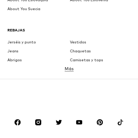
About You Suecia
REBAJAS
Jerséis y punto
Vestidos
Jeans
Chaquetas
Abrigos
Camisetas y tops
Más
Pantalones
Ropa interior
Faldas
Blusas y camisas
Sudaderas y sudaderas con
Blazers
capucha
Ropa de baño
Jumpsuits y monos
Tallas grandes
Ropa de maternidad
Zapatos
Deporte
Complementos
Premium