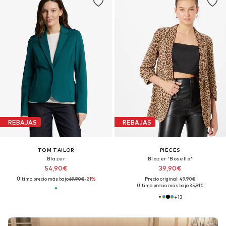
REBAJAS
REBAJAS
TOM TAILOR
PIECES
Blazer
Blazer 'Bosella'
54,90€
39,90€
Último precio más bajo:
69,90€
-21%
Precio original: 49,90€
Último precio más bajo:
35,91€
+
13