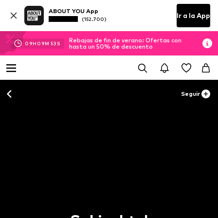
ABOUT YOU App
Ir a la App
(152.700)
Rebajas de fin de verano: Ofertas con
09
H
09
M
51
S
hasta un 50% de descuento
Seguir