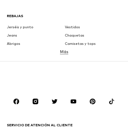
REBAJAS
Jerséis y punto
Vestidos
Jeans
Chaquetas
Abrigos
Camisetas y tops
Más
Pantalones
Ropa interior
Faldas
Blusas y camisas
Sudaderas y sudaderas con
Blazers
capucha
Ropa de baño
Jumpsuits y monos
Tallas grandes
Ropa de maternidad
Zapatos
Deporte
Complementos
Premium
ROPA
SERVICIO DE ATENCIÓN AL CLIENTE