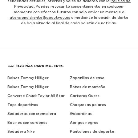
tendencias actuales, ofertas y vales de acuerdo con la
Política de
Privacidad
. Puedes revocar tu consentimiento en cualquier
momento con efectos futuros con solo enviar un mensaje a
atencionalcliente@aboutyou.es
o mediante la opción de darte
de baja situada al final de cada boletín de noticias.
CATEGORÍAS PARA MUJERES
Bolsos Tommy Hilfiger
Zapatillas de casa
Bolsos Tommy Hilfiger
Botas de montaña
Converse Chuck Taylor All Star
Carteras Guess
Tops deportivos
Chaquetas polares
Sudaderas con cremallera
Gabardinas
Botines con cordones
Abrigos negros
Sudadera Nike
Pantalones de deporte