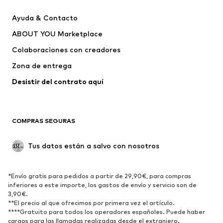
Nuevo
Tendencia
Ayuda & Contacto
Vestidos
Jeans
ABOUT YOU Marketplace
Camisetas y tops
Pantalones
Colaboraciones con creadores
Chaquetas
Jerséis y punto
Zona de entrega
Ropa interior
Blusas y camisas
Abrigos
Faldas
Desistir del contrato aquí 
Ropa de baño
Sudaderas
Blazers
Jumpsuits y monos
COMPRAS SEGURAS
Tallas grandes
Ropa de maternidad
Ocasiones
Exclusivo
Tus datos están a salvo con nosotros
Reciclado
ZAPATOS
*Envío gratis para pedidos a partir de 29,90€, para compras
inferiores a este importe, los gastos de envío y servicio son de
3,90€.
Nuevo
Tendencia
**El precio al que ofrecimos por primera vez el artículo.
Zapatillas de deporte
Botines
****Gratuito para todos los operadores españoles. Puede haber
cargos para las llamadas realizadas desde el extranjero.
Zapatos de tacón y plataforma
Botas