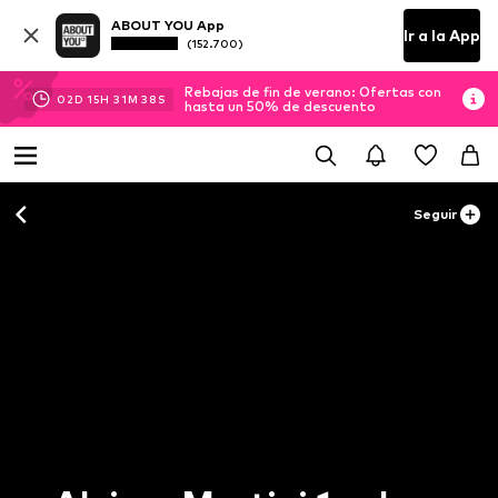
ABOUT YOU App
Ir a la App
(152.700)
Rebajas de fin de verano: Ofertas con
02
D
15
H
31
M
37
S
hasta un 50% de descuento
Seguir