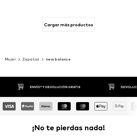
Cargar más productos
Mujer
Zapatos
new balance
DEVOLUCIONES HASTA 30 DÍAS
P
¡No te pierdas nada!