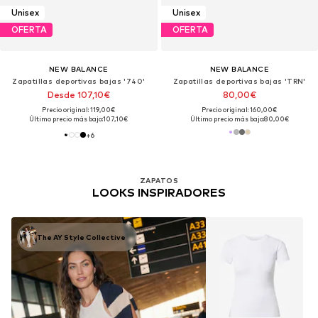
Unisex
Unisex
OFERTA
OFERTA
NEW BALANCE
NEW BALANCE
Zapatillas deportivas bajas '740'
Zapatillas deportivas bajas 'TRN'
Desde 107,10€
80,00€
Precio original: 119,00€
Precio original: 160,00€
Último precio más bajo:
107,10€
Último precio más bajo:
80,00€
+
6
ZAPATOS
LOOKS INSPIRADORES
The AY Style Collective