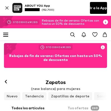
ABOUT YOU App
Ir a la App
(152.700)
Rebajas de fin de verano: Ofertas con
01
D
08
H
04
M
27
S
hasta un 50% de descuento
01
D
08
H
04
M
27
S
Rebajas de fin de verano: Ofertas con hasta un 50%
de descuento
Seguir
Zapatos
(new balance) para mujeres
Nuevo
Tendencia
Zapatillas de deporte
Sandali
Todos los artículos
Tus ofertas
260