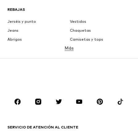
REBAJAS
Jerséis y punto
Vestidos
Jeans
Chaquetas
Abrigos
Camisetas y tops
Más
Pantalones
Ropa interior
Faldas
Blusas y camisas
Sudaderas y sudaderas con
Blazers
capucha
Ropa de baño
Jumpsuits y monos
Tallas grandes
Ropa de maternidad
Zapatos
Deporte
Complementos
Premium
ROPA
SERVICIO DE ATENCIÓN AL CLIENTE
Nuevo
Tendencia