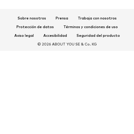
Sandalias
Zapatos bajos
Zapatos deportivos
Bailarinas
Sobre nosotros
Prensa
Trabaja con nosotros
Mules
Zapatillas de casa
Protección de datos
Términos y condiciones de uso
Exclusivo
Aviso legal
Accesibilidad
Seguridad del producto
DEPORTE
© 2026 ABOUT YOU SE & Co. KG
Ropa deportiva
Disciplinas deportivas
Zapatos deportivos
Mochilas deportivas y bolsos
Complementos deportivos
COMPLEMENTOS
Nuevo
Bolsos y mochilas
Joyería
Chales y pañuelos
Sombreros y gorros
Cinturones
Carteras y estuches
Gafas de sol
Relojes
Accesorios para el hogar