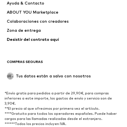
Ayuda & Contacto
Vestidos
Jeans
ABOUT YOU Marketplace
Camisetas y tops
Pantalones
Colaboraciones con creadores
Chaquetas
Jerséis y punto
Zona de entrega
Ropa interior
Blusas y camisas
Abrigos
Faldas
Desistir del contrato aquí 
Ropa de baño
Sudaderas
Blazers
Jumpsuits y monos
COMPRAS SEGURAS
Tallas grandes
Ropa de maternidad
Ocasiones
Exclusivo
Tus datos están a salvo con nosotros
Reciclado
ZAPATOS
*Envío gratis para pedidos a partir de 29,90€, para compras
inferiores a este importe, los gastos de envío y servicio son de
3,90€.
Nuevo
Tendencia
**El precio al que ofrecimos por primera vez el artículo.
Zapatillas de deporte
Botines
****Gratuito para todos los operadores españoles. Puede haber
cargos para las llamadas realizadas desde el extranjero.
Zapatos de tacón y plataforma
Botas
******Todos los precios incluyen IVA.