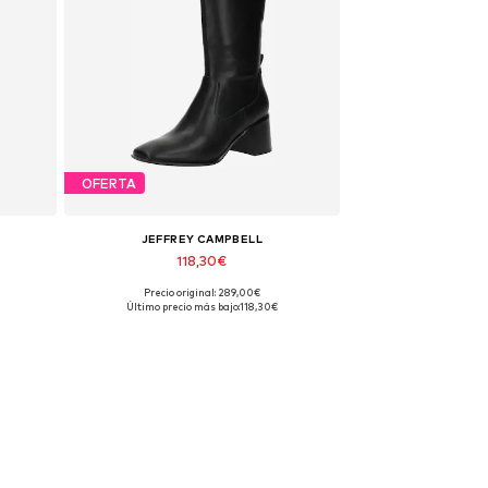
OFERTA
JEFFREY CAMPBELL
118,30€
Precio original: 289,00€
Tallas disponibles: 36
Último precio más bajo:
118,30€
Añadir a la cesta