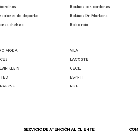
bardinas
Botines con cordones
ntalones de deporte
Botines Dr. Martens
tines chelsea
Bolso rojo
RO MODA
VILA
ECES
LACOSTE
LVIN KLEIN
CECIL
ITED
ESPRIT
NVERSE
NIKE
SERVICIO DE ATENCIÓN AL CLIENTE
COM