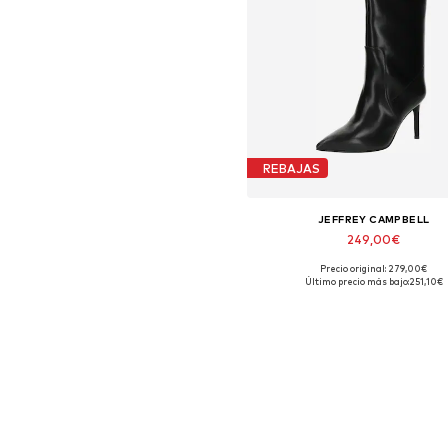
REBAJAS
JEFFREY CAMPBELL
249,00€
Precio original: 279,00€
Tallas disponibles: 36, 37
Último precio más bajo:
251,10€
Añadir a la cesta