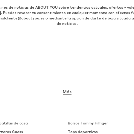
etines de noticias de ABOUT YOU sobre tendencias actuales, ofertas y vale
d
. Puedes revocar tu consentimiento en cualquier momento con efectos fu
nalcliente@aboutyou.es
o mediante la opción de darte de baja situada al
de noticias.
Más
atillas de casa
Bolsos Tommy Hilfiger
rteras Guess
Tops deportivos