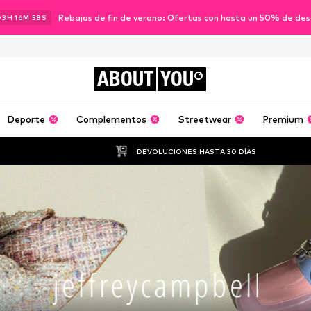
Rebajas de fin de verano: Ofertas con hasta un 50% de de
03
H
16
M
57
S
ABOUT
YOU
Deporte
Complementos
Streetwear
Premium
DEVOLUCIONES HASTA 30 DÍAS