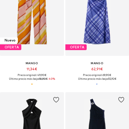
Nuevo
OFERTA
OFERTA
MANGO
MANGO
11,34€
62,91€
Precio original: 49,90€
Precio original: 69,90€
Último precio más bajo:
18,90€
-40%
Último precio más bajo:
55,92€