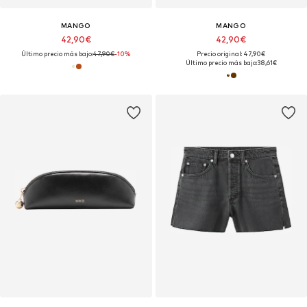
MANGO
MANGO
42,90€
42,90€
Último precio más bajo:
47,90€
-10%
Precio original: 47,90€
Último precio más bajo:
38,61€