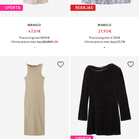
OFERTA
REBAJAS
MANGO
MANGO
47,61€
27,90€
Precio original: 59,90€
Precio original: 47,90€
Último precio más bajo:
50,92€
-6%
Último precio más bajo:
25,11€
OFERTA