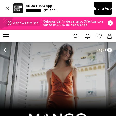
ABOUT YOU App
Ir a la App
(152.700)
Rebajas de fin de verano: Ofertas con
03
D
06
H
51
M
50
S
hasta un 50% de descuento
Seguir