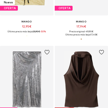
Nuevo
OFERTA
OFERTA
MANGO
MANGO
12,95€
17,94€
Último precio más bajo:
25,90€
-50%
Precio original: 49,90€
Último precio más bajo:
17,45€