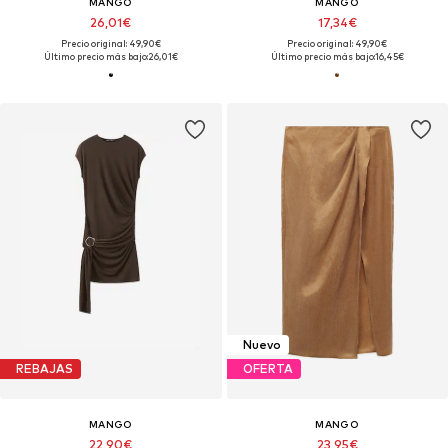
MANGO
MANGO
26,01€
17,34€
Precio original: 49,90€
Precio original: 49,90€
Último precio más bajo:
26,01€
Último precio más bajo:
16,45€
Nuevo
REBAJAS
OFERTA
MANGO
MANGO
22,90€
23,95€