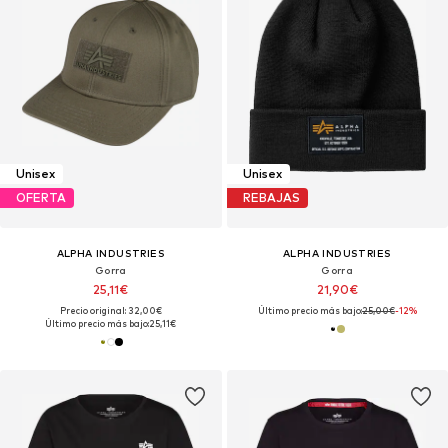
Unisex
Unisex
OFERTA
REBAJAS
ALPHA INDUSTRIES
ALPHA INDUSTRIES
Gorra
Gorra
25,11€
21,90€
Precio original: 32,00€
Último precio más bajo:
25,00€
-12%
Último precio más bajo:
25,11€