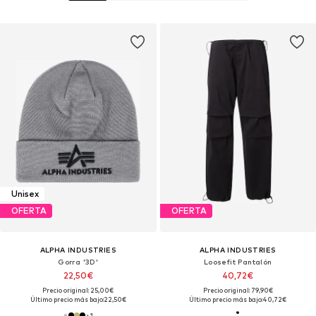
Unisex
OFERTA
OFERTA
ALPHA INDUSTRIES
ALPHA INDUSTRIES
Gorra '3D'
Loosefit Pantalón
22,50€
40,72€
Precio original: 25,00€
Precio original: 79,90€
Último precio más bajo:
22,50€
Último precio más bajo:
40,72€
+
1