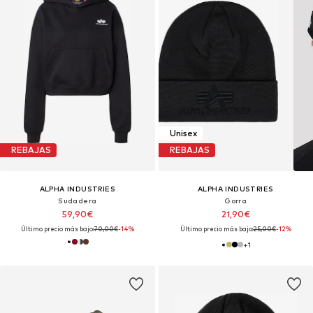
Unisex
REBAJAS
REBAJAS
ALPHA INDUSTRIES
ALPHA INDUSTRIES
Sudadera
Gorra
59,90€
21,90€
Último precio más bajo:
70,00€
-14%
Último precio más bajo:
25,00€
-12%
+
1