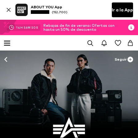
ABOUT YOU App
Ir a la App
(152.700)
Rebajas de fin de verano: Ofertas con
14
H
56
M
48
S
hasta un 50% de descuento
Seguir