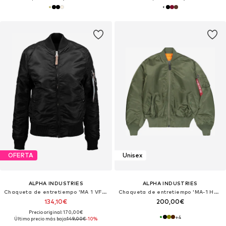
OFERTA
Unisex
ALPHA INDUSTRIES
ALPHA INDUSTRIES
Chaqueta de entretiempo 'MA 1 VF 59'
Chaqueta de entretiempo 'MA-1 Heritage'
134,10€
200,00€
Precio original: 170,00€
+
4
Último precio más bajo:
149,00€
-10%