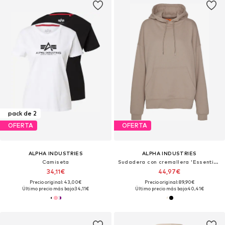
pack de 2
OFERTA
OFERTA
ALPHA INDUSTRIES
ALPHA INDUSTRIES
Camiseta
Sudadera con cremallera 'Essentials'
34,11€
44,97€
Precio original: 43,00€
Precio original: 89,90€
Último precio más bajo:
34,11€
Último precio más bajo:
40,41€