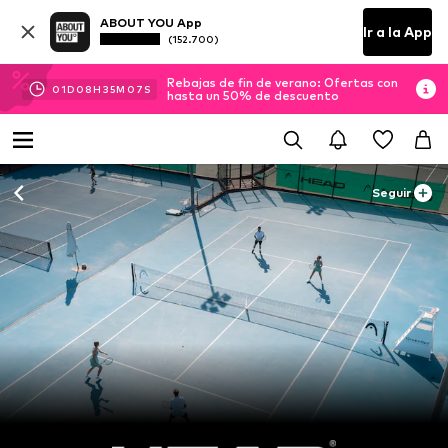
ABOUT YOU App
Ir a la App
(152.700)
Rebajas de fin de verano: Ofertas con
01
D
08
H
35
M
06
S
hasta un 50% de descuento
Seguir