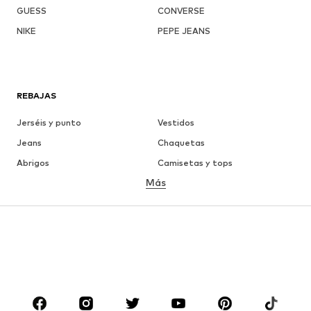
GUESS
CONVERSE
NIKE
PEPE JEANS
REBAJAS
Jerséis y punto
Vestidos
Jeans
Chaquetas
Abrigos
Camisetas y tops
Más
Pantalones
Ropa interior
Faldas
Blusas y camisas
Sudaderas y sudaderas con
Blazers
capucha
Ropa de baño
Jumpsuits y monos
Tallas grandes
Ropa de maternidad
Zapatos
Deporte