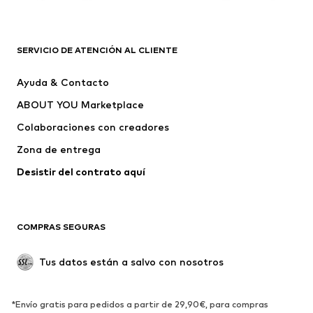
Complementos
Premium
ROPA
SERVICIO DE ATENCIÓN AL CLIENTE
Nuevo
Tendencia
Ayuda & Contacto
Vestidos
Jeans
ABOUT YOU Marketplace
Camisetas y tops
Pantalones
Colaboraciones con creadores
Chaquetas
Jerséis y punto
Zona de entrega
Ropa interior
Blusas y camisas
Abrigos
Faldas
Desistir del contrato aquí 
Ropa de baño
Sudaderas
Blazers
Jumpsuits y monos
COMPRAS SEGURAS
Tallas grandes
Ropa de maternidad
Ocasiones
Exclusivo
Tus datos están a salvo con nosotros
Reciclado
ZAPATOS
*Envío gratis para pedidos a partir de 29,90€, para compras