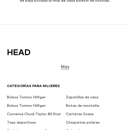
de baja situada al final de cada boletín de noticias.
HEAD
Más
CATEGORÍAS PARA MUJERES
Bolsos Tommy Hilfiger
Zapatillas de casa
Bolsos Tommy Hilfiger
Botas de montaña
Converse Chuck Taylor All Star
Carteras Guess
Tops deportivos
Chaquetas polares