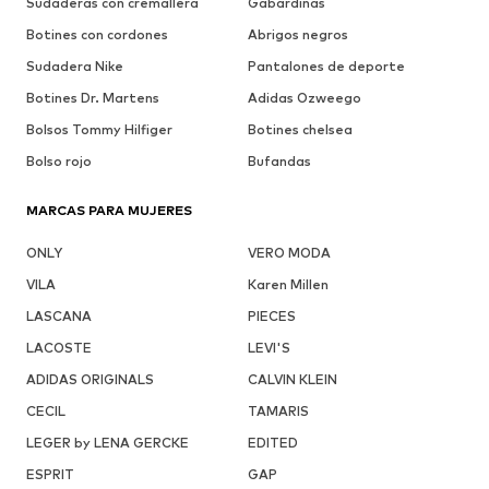
Sudaderas con cremallera
Gabardinas
Botines con cordones
Abrigos negros
Sudadera Nike
Pantalones de deporte
Botines Dr. Martens
Adidas Ozweego
Bolsos Tommy Hilfiger
Botines chelsea
Bolso rojo
Bufandas
MARCAS PARA MUJERES
ONLY
VERO MODA
VILA
Karen Millen
LASCANA
PIECES
LACOSTE
LEVI'S
ADIDAS ORIGINALS
CALVIN KLEIN
CECIL
TAMARIS
LEGER by LENA GERCKE
EDITED
ESPRIT
GAP