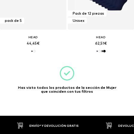
Pack de 12 piezas
pack de 5
Unisex
HEAD
HEAD
44,45€
62,51€
Has visto todos los productos de la sección de Mujer
que coinciden con tus filtros
DEVOLUCIONES HASTA 30 DÍAS
P