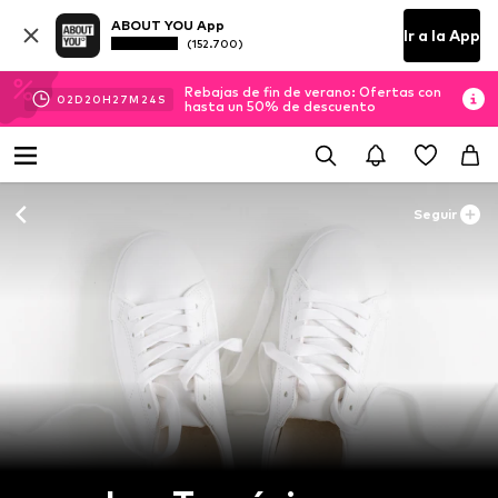
ABOUT YOU App
Ir a la App
(152.700)
Rebajas de fin de verano: Ofertas con
02
D
20
H
27
M
23
S
hasta un 50% de descuento
Seguir