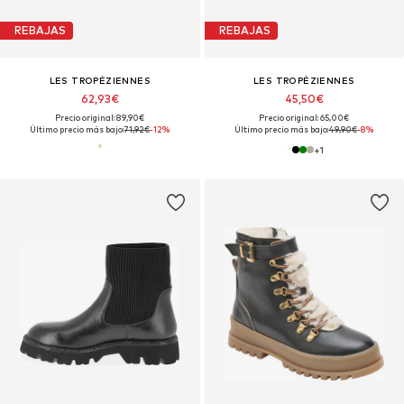
REBAJAS
REBAJAS
LES TROPÉZIENNES
LES TROPÉZIENNES
62,93€
45,50€
Precio original: 89,90€
Precio original: 65,00€
Último precio más bajo:
71,92€
-12%
Último precio más bajo:
49,90€
-8%
+
1