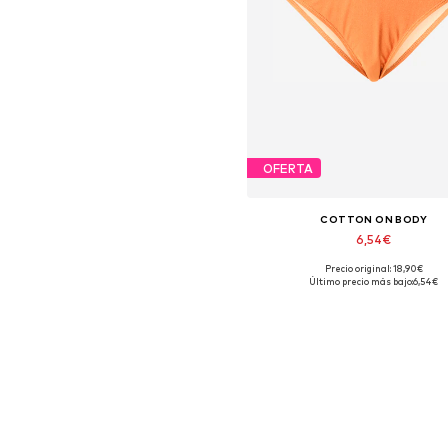
OFERTA
COTTON ON BODY
6,54€
Precio original: 18,90€
Tallas disponibles: S, M
Último precio más bajo:
6,54€
Añadir a la cesta