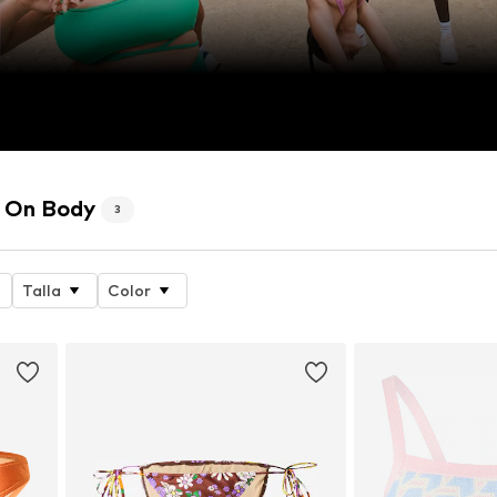
n On Body
3
Talla
Color