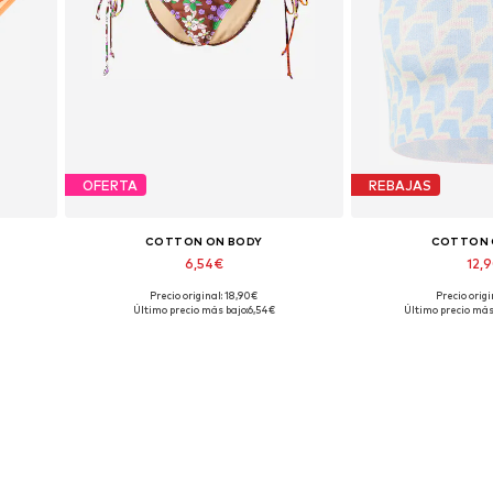
OFERTA
REBAJAS
COTTON ON BODY
COTTON 
6,54€
12,
Precio original: 18,90€
Precio origi
Tallas disponibles: M, L
Tallas disp
Último precio más bajo:
6,54€
Último precio más
Añadir a la cesta
Añadir a