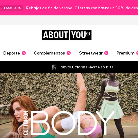
Rebajas de fin de verano: Ofertas con hasta un 50% de de
15
H
54
M
59
S
ABOUT
YOU
Deporte
Complementos
Streetwear
Premium
DEVOLUCIONES HASTA 30 DÍAS