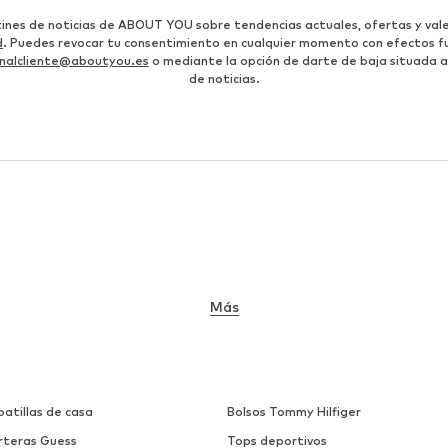
etines de noticias de ABOUT YOU sobre tendencias actuales, ofertas y vale
d
. Puedes revocar tu consentimiento en cualquier momento con efectos fu
nalcliente@aboutyou.es
o mediante la opción de darte de baja situada al
de noticias.
Más
atillas de casa
Bolsos Tommy Hilfiger
rteras Guess
Tops deportivos