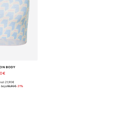
ON BODY
90€
nal: 21,90€
onibles: L
 bajo:
18,90€
-31%
 la cesta