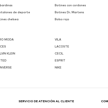
bardinas
Botines con cordones
ntalones de deporte
Botines Dr. Martens
tines chelsea
Bolso rojo
RO MODA
VILA
ECES
LACOSTE
LVIN KLEIN
CECIL
ITED
ESPRIT
NVERSE
NIKE
SERVICIO DE ATENCIÓN AL CLIENTE
COM