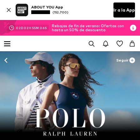
ABOUT YOU App
Ir a la App
(152.700)
Rebajas de fin de verano: Ofertas con
02
D
02
H
55
M
04
S
hasta un 50% de descuento
Seguir