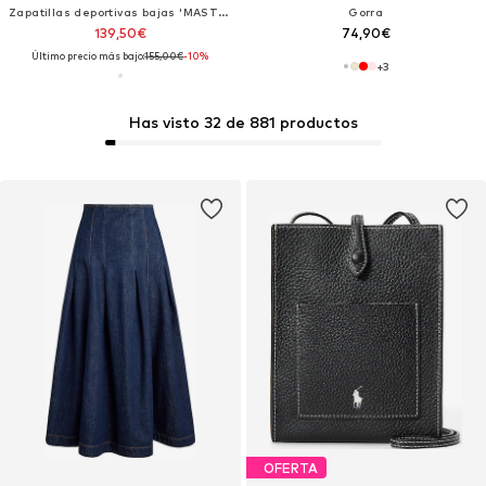
Zapatillas deportivas bajas 'MASTERS CRT'
Gorra
139,50€
74,90€
Último precio más bajo:
155,00€
-10%
+
3
Has visto 32 de 881 productos
OFERTA