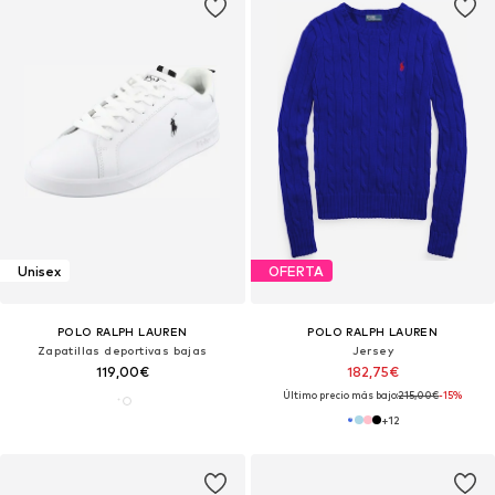
Unisex
OFERTA
POLO RALPH LAUREN
POLO RALPH LAUREN
Zapatillas deportivas bajas
Jersey
119,00€
182,75€
Último precio más bajo:
215,00€
-15%
+
12