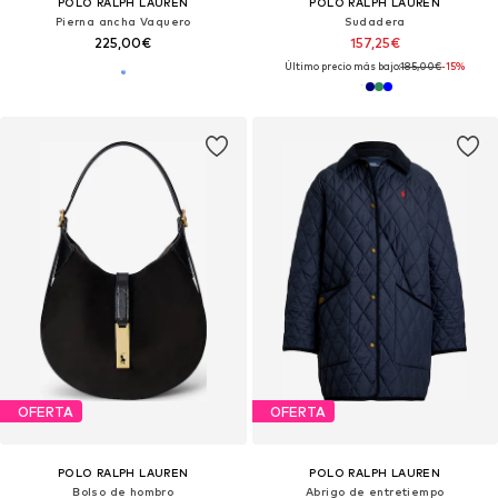
POLO RALPH LAUREN
POLO RALPH LAUREN
Pierna ancha Vaquero
Sudadera
225,00€
157,25€
Último precio más bajo:
185,00€
-15%
OFERTA
OFERTA
POLO RALPH LAUREN
POLO RALPH LAUREN
Bolso de hombro
Abrigo de entretiempo