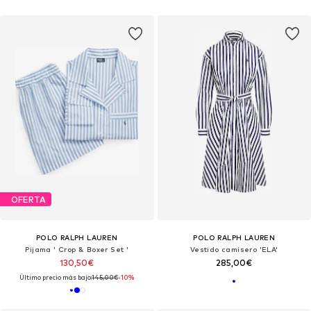
OFERTA
POLO RALPH LAUREN
POLO RALPH LAUREN
Pijama ' Crop & Boxer Set '
Vestido camisero 'ELA'
130,50€
285,00€
Último precio más bajo:
145,00€
-10%