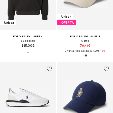
Unisex
Unisex
OFERTA
POLO RALPH LAUREN
POLO RALPH LAUREN
Sudadera
Gorra
245,00€
76,41€
Último precio más bajo:
84,90€
-10%