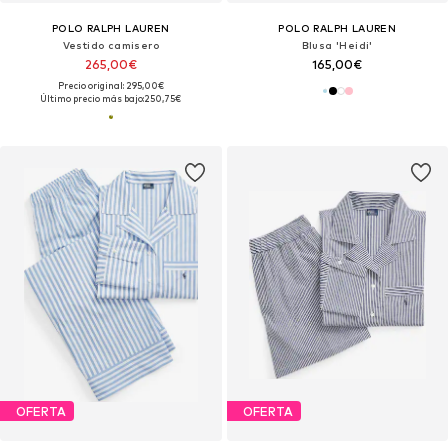
POLO RALPH LAUREN
POLO RALPH LAUREN
Vestido camisero
Blusa 'Heidi'
265,00€
165,00€
Precio original: 295,00€
Último precio más bajo:
250,75€
OFERTA
OFERTA