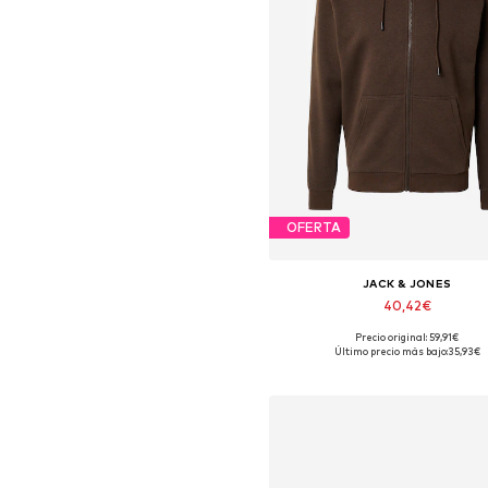
OFERTA
JACK & JONES
40,42€
+
1
Precio original: 59,91€
Tallas disponibles: XXL
Último precio más bajo:
35,93€
Añadir a la cesta