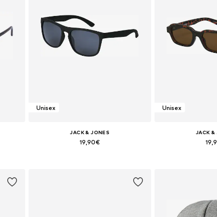
Unisex
Unisex
JACK & JONES
JACK &
19,90€
19,
+
3
e
Tallas disponibles: One Size
Tallas disponi
Añadir a la cesta
Añadir a