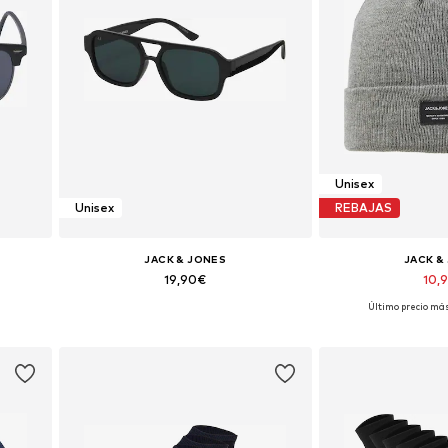
Unisex
Unisex
REBAJAS
JACK & JONES
JACK &
19,90€
10,
+
3
Último precio más
e
Tallas disponibles: One Size
Tallas dispon
Añadir a la cesta
Añadir a