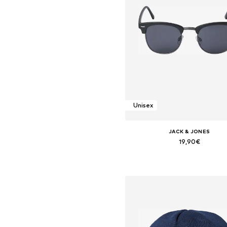
Unisex
JACK & JONES
19,90€
+
3
Tallas disponibles: One Siz
Añadir a la cesta