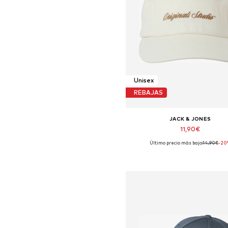
Unisex
REBAJAS
JACK & JONES
11,90€
Último precio más bajo:
14,90€
-20
Tallas disponibles: 55-60
Añadir a la cesta