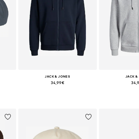
JACK & JONES
JACK &
34,99€
34,
+
1
Tallas disponibles: XS, S, M, L, XL, XXL
Tallas disponibles: 
Añadir a la cesta
Añadir a