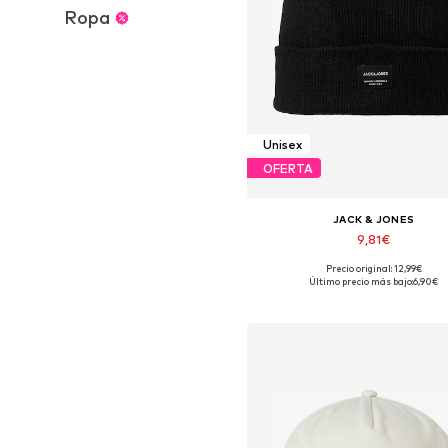
Ropa
Unisex
OFERTA
JACK & JONES
9,81€
Precio original: 12,99€
Tallas disponibles: 55-60
Último precio más bajo:
6,90€
Añadir a la cesta