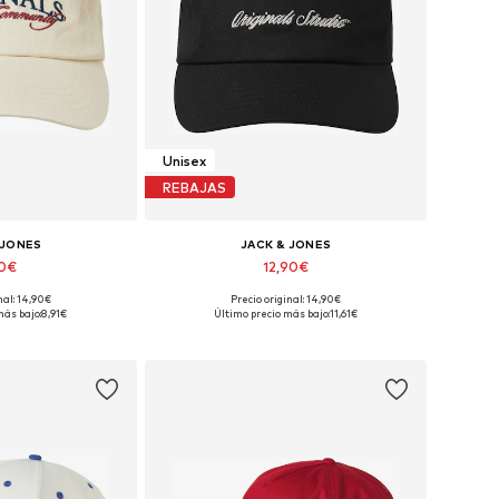
Unisex
REBAJAS
 JONES
JACK & JONES
90€
12,90€
nal: 14,90€
Precio original: 14,90€
ibles: 55-60
Tallas disponibles: 55-60
más bajo:
8,91€
Último precio más bajo:
11,61€
 la cesta
Añadir a la cesta