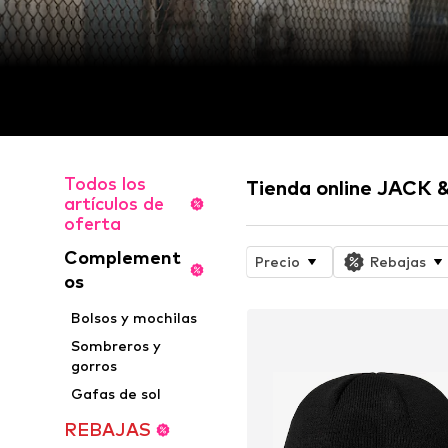
Todos los
Tienda online JACK
artículos de
oferta
Complement
Precio
Rebajas
os
Bolsos y mochilas
Sombreros y
gorros
Gafas de sol
REBAJAS