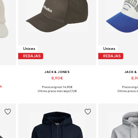
Unisex
Unisex
REBAJAS
REBAJAS
JACK & JONES
JACK &
8,90€
8,
%
Precio original: 14,90€
Precio origi
Tallas disponibles: 55-60
Tallas dispon
Último precio más bajo:
7,12€
Último precio 
Añadir a la cesta
Añadir a