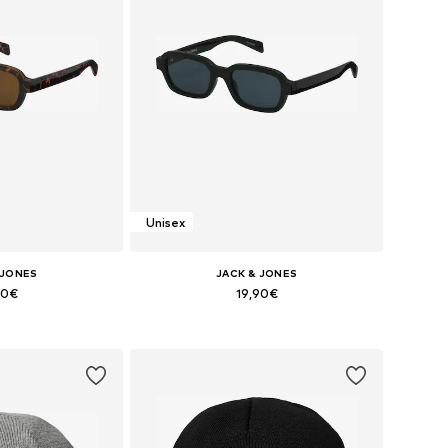
Unisex
 JONES
JACK & JONES
90€
19,90€
+
3
+
3
bles: One Size
Tallas disponibles: One Size
 la cesta
Añadir a la cesta