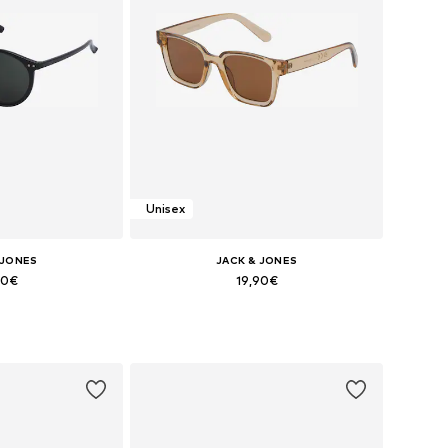
Unisex
 JONES
JACK & JONES
90€
19,90€
+
3
bles: One Size
Tallas disponibles: One Size
 la cesta
Añadir a la cesta