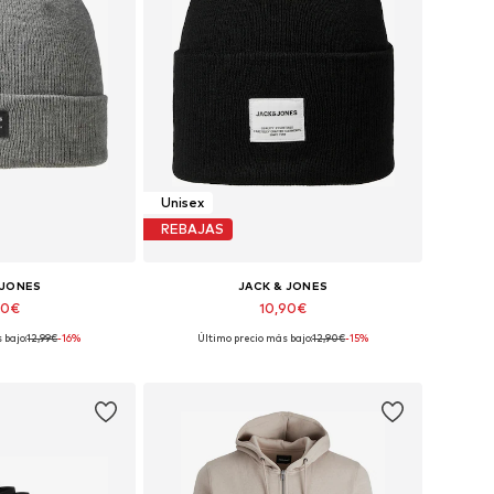
Unisex
REBAJAS
 JONES
JACK & JONES
90€
10,90€
 bajo:
12,99€
-16%
Último precio más bajo:
12,90€
-15%
ibles: 55-60
Tallas disponibles: 55-60
 la cesta
Añadir a la cesta