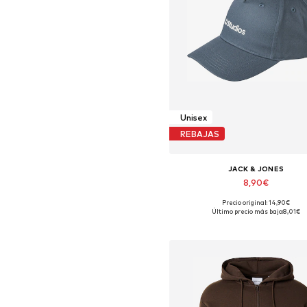
Unisex
REBAJAS
JACK & JONES
8,90€
Precio original: 14,90€
Tallas disponibles: 55-60
Último precio más bajo:
8,01€
Añadir a la cesta