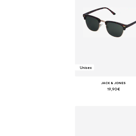
Unisex
JACK & JONES
19,90€
+
3
Tallas disponibles: One Siz
Añadir a la cesta