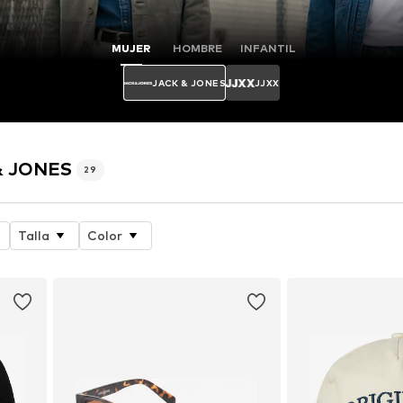
MUJER
HOMBRE
INFANTIL
JACK & JONES
JJXX
 & JONES
29
Talla
Color