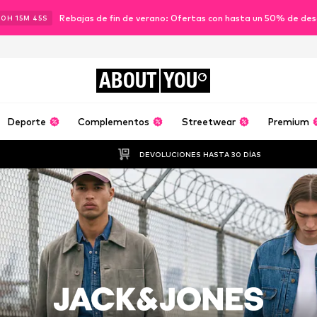
Rebajas de fin de verano: Ofertas con hasta un 50% de de
10
H
15
M
44
S
ABOUT
YOU
Deporte
Complementos
Streetwear
Premium
DEVOLUCIONES HASTA 30 DÍAS