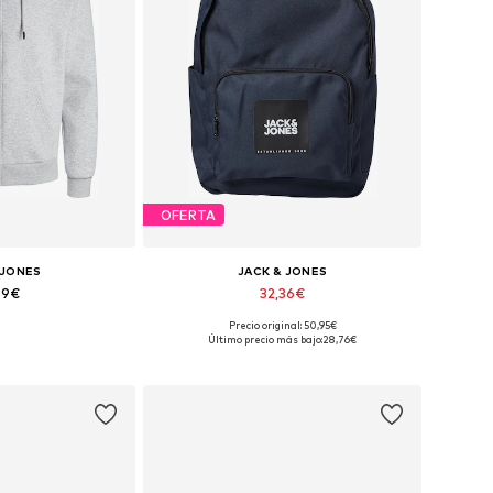
OFERTA
 JONES
JACK & JONES
99€
32,36€
+
1
Precio original: 50,95€
XS, S, M, L, XL, XXL
Tallas disponibles: One Size
Último precio más bajo:
28,76€
 la cesta
Añadir a la cesta