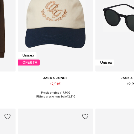
Unisex
OFERTA
Unisex
JACK & JONES
JACK &
12,51€
19,
Precio original: 17,90€
Tallas disponibles: 55-60
Tallas disponi
Último precio más bajo:
12,51€
Añadir a la cesta
Añadir a