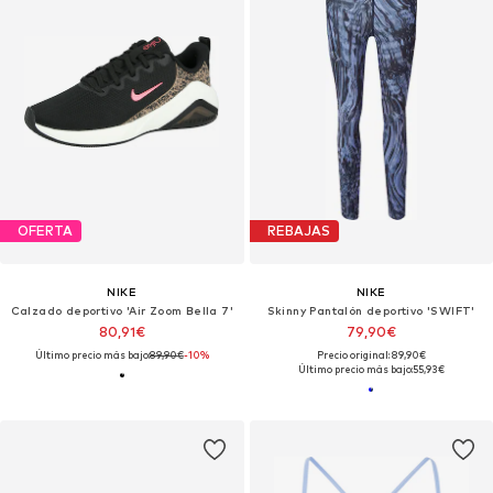
OFERTA
REBAJAS
NIKE
NIKE
Calzado deportivo 'Air Zoom Bella 7'
Skinny Pantalón deportivo 'SWIFT'
80,91€
79,90€
Último precio más bajo:
89,90€
-10%
Precio original: 89,90€
Último precio más bajo:
55,93€