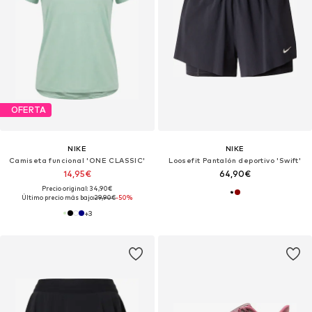
OFERTA
NIKE
NIKE
Camiseta funcional 'ONE CLASSIC'
Loosefit Pantalón deportivo 'Swift'
14,95€
64,90€
Precio original: 34,90€
Último precio más bajo:
29,90€
-50%
+
3