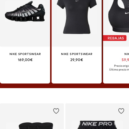
REBAJAS
NIKE SPORTSWEAR
NIKE SPORTSWEAR
NI
169,00€
29,90€
59,
Precio origi
Último precio m