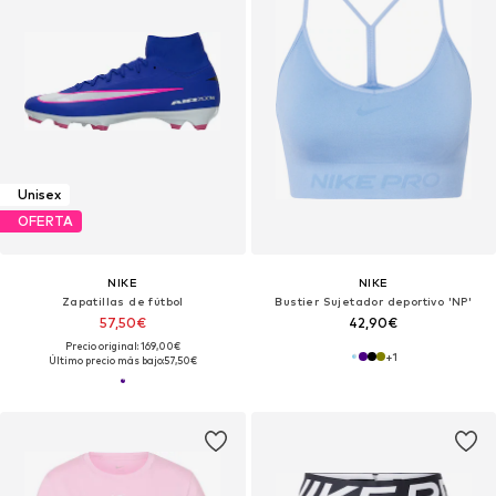
Unisex
OFERTA
NIKE
NIKE
Zapatillas de fútbol
Bustier Sujetador deportivo 'NP'
57,50€
42,90€
Precio original: 169,00€
+
1
Último precio más bajo:
57,50€