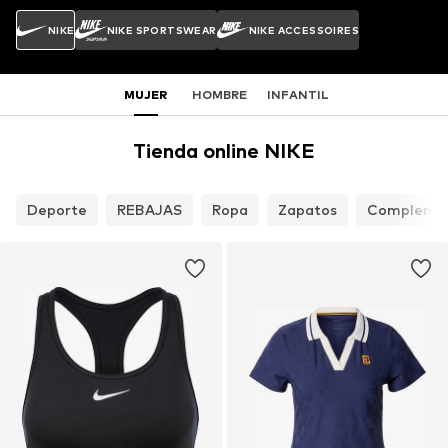
NIKE
NIKE SPORTSWEAR
NIKE ACCESSOIRES
MUJER
HOMBRE
INFANTIL
Tienda online NIKE
Deporte
REBAJAS
Ropa
Zapatos
Compleme