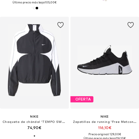
Último precio más bajo:
105,00€
OFERTA
NIKE
NIKE
Chaqueta de chándal 'TEMPO SWSH'
Zapatillas de running 'Free Metcon 7'
74,90€
116,10€
Precio original: 129,00€
Último precio más bajo:
116,10€