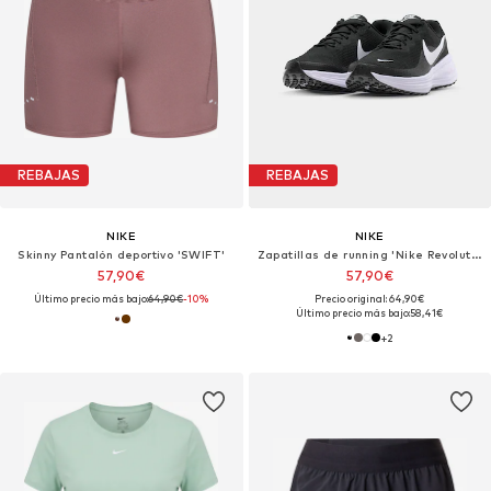
REBAJAS
REBAJAS
NIKE
NIKE
Skinny Pantalón deportivo 'SWIFT'
Zapatillas de running 'Nike Revolution 8'
57,90€
57,90€
Último precio más bajo:
64,90€
-10%
Precio original: 64,90€
Último precio más bajo:
58,41€
+
2