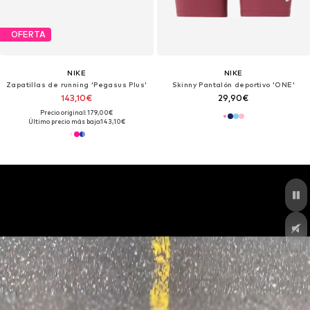
OFERTA
NIKE
NIKE
Zapatillas de running 'Pegasus Plus'
Skinny Pantalón deportivo 'ONE'
143,10€
29,90€
Precio original: 179,00€
Último precio más bajo:
143,10€