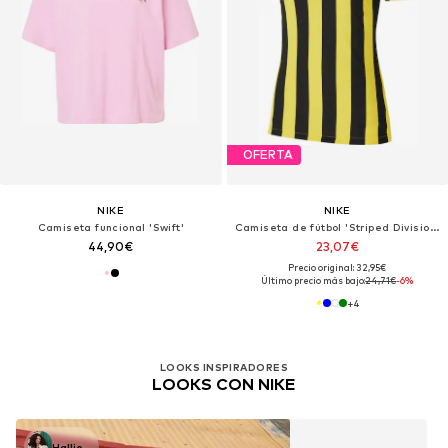
OFERTA
NIKE
NIKE
Camiseta funcional 'Swift'
Camiseta de fútbol 'Striped Division IV'
44,90€
23,07€
Precio original: 32,95€
Último precio más bajo:
24,71€
-6%
+
4
LOOKS INSPIRADORES
LOOKS CON NIKE
Hallie