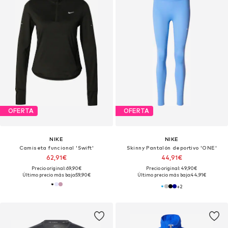
OFERTA
OFERTA
NIKE
NIKE
Camiseta funcional 'Swift'
Skinny Pantalón deportivo 'ONE'
62,91€
44,91€
Precio original: 69,90€
Precio original: 49,90€
Último precio más bajo:
59,90€
Último precio más bajo:
44,91€
+
2