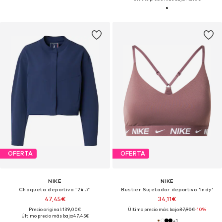
OFERTA
OFERTA
NIKE
NIKE
Chaqueta deportiva '24.7'
Bustier Sujetador deportivo 'Indy'
47,45€
34,11€
Precio original: 139,00€
Último precio más bajo:
37,90€
-10%
Último precio más bajo:
47,45€
+
1