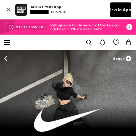
ABOUT YOU App
Ir a la App
(152.700)
Rebajas de fin de verano: Ofertas con
01
D
17
H
55
M
06
S
hasta un 50% de descuento
Seguir