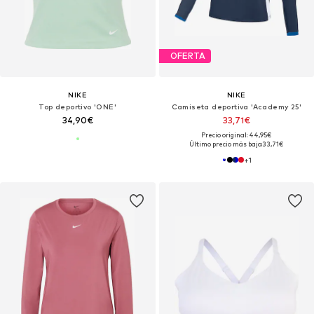
OFERTA
NIKE
NIKE
Top deportivo 'ONE'
Camiseta deportiva 'Academy 25'
34,90€
33,71€
Precio original: 44,95€
Último precio más bajo:
33,71€
+
1