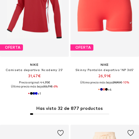
OFERTA
OFERTA
NIKE
NIKE
Camiseta deportiva 'Academy 25'
Skinny Pantalón deportivo 'NP 365'
31,47€
26,91€
Precio original: 44,95€
Último precio más bajo:
29,90€
-10%
Último precio más bajo:
33,71€
-6%
+
4
+
1
Has visto 32 de 877 productos