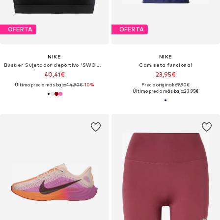
OFERTA
OFERTA
NIKE
NIKE
Bustier Sujetador deportivo 'SWOOSH'
Camiseta funcional
40,41€
23,95€
Último precio más bajo:
44,90€
-10%
Precio original: 69,90€
Último precio más bajo:
23,95€