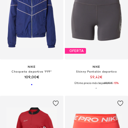
OFERTA
NIKE
NIKE
Chaqueta deportiva 'FFF'
Skinny Pantalón deportivo
109,00€
59,42€
Último precio más bajo:
69,90€
-15%