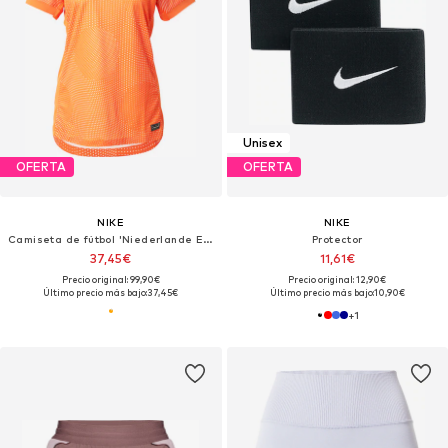
Unisex
OFERTA
OFERTA
NIKE
NIKE
Camiseta de fútbol 'Niederlande EM 25'
Protector
37,45€
11,61€
Precio original: 99,90€
Precio original: 12,90€
Último precio más bajo:
37,45€
Último precio más bajo:
10,90€
+
1