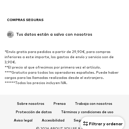
Ropa de baño
Sudaderas
Blazers
Jumpsuits y monos
COMPRAS SEGURAS
Tallas grandes
Ropa de maternidad
Ocasiones
Exclusivo
Tus datos están a salvo con nosotros
Reciclado
ZAPATOS
*Envío gratis para pedidos a partir de 29,90€, para compras
inferiores a este importe, los gastos de envío y servicio son de
3,90€.
Nuevo
Tendencia
**El precio al que ofrecimos por primera vez el artículo.
Zapatillas de deporte
Botines
****Gratuito para todos los operadores españoles. Puede haber
cargos para las llamadas realizadas desde el extranjero.
Zapatos de tacón y plataforma
Botas
******Todos los precios incluyen IVA.
Sandalias
Zapatos bajos
Zapatos deportivos
Bailarinas
Sobre nosotros
Prensa
Trabaja con nosotros
Mules
Zapatillas de casa
Protección de datos
Términos y condiciones de uso
Exclusivo
Aviso legal
Accesibilidad
Seguridad del producto
Filtrar y ordenar
DEPORTE
© 2026 ABOUT YOU SE & Co. KG