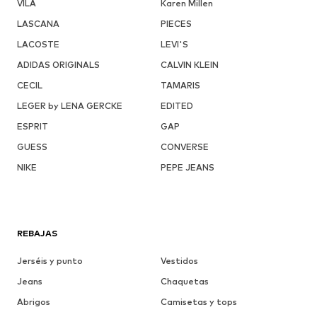
VILA
Karen Millen
LASCANA
PIECES
LACOSTE
LEVI'S
ADIDAS ORIGINALS
CALVIN KLEIN
CECIL
TAMARIS
LEGER by LENA GERCKE
EDITED
ESPRIT
GAP
GUESS
CONVERSE
NIKE
PEPE JEANS
REBAJAS
Jerséis y punto
Vestidos
Jeans
Chaquetas
Abrigos
Camisetas y tops