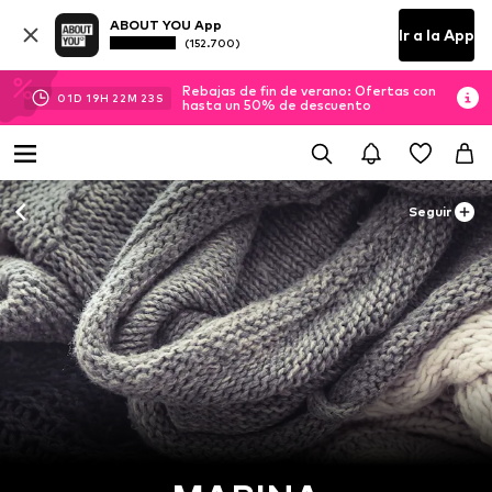
ABOUT YOU App
Ir a la App
(152.700)
Rebajas de fin de verano: Ofertas con
01
D
19
H
22
M
22
S
hasta un 50% de descuento
Seguir