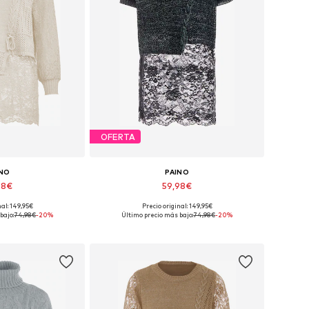
OFERTA
INO
PAINO
98€
59,98€
nal: 149,95€
Precio original: 149,95€
nibles: XS-S
Tallas disponibles: XS-S
bajo:
74,98€
-20%
Último precio más bajo:
74,98€
-20%
 la cesta
Añadir a la cesta