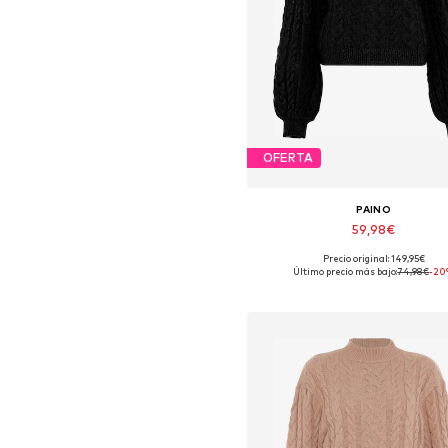
OFERTA
PAINO
59,98€
Precio original: 149,95€
Tallas disponibles: XS-S, M-L, X
Último precio más bajo:
74,98€
-20
Añadir a la cesta