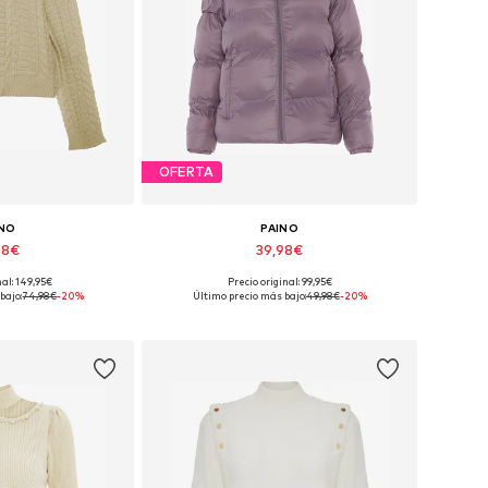
OFERTA
INO
PAINO
98€
39,98€
nal: 149,95€
Precio original: 99,95€
 XS-S, M-L, XL-XXL
Tallas disponibles: M, L, XL, XXL
bajo:
74,98€
-20%
Último precio más bajo:
49,98€
-20%
 la cesta
Añadir a la cesta