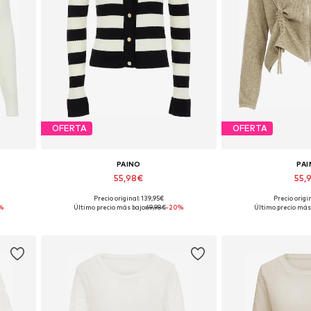
OFERTA
OFERTA
PAINO
PA
55,98€
55,
Precio original: 139,95€
Precio origi
Tallas disponibles: M
Tallas disp
%
Último precio más bajo:
69,98€
-20%
Último precio más 
Añadir a la cesta
Añadir a