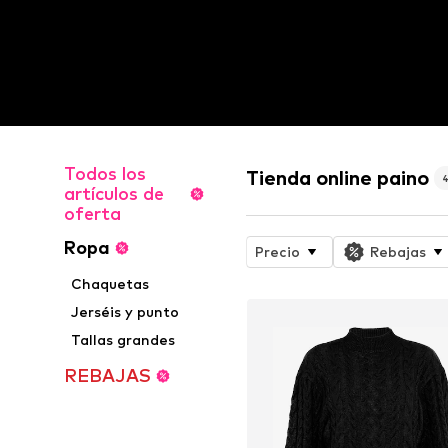
Todos los
Tienda online paino
artículos de
oferta
Ropa
Precio
Rebajas
Chaquetas
Jerséis y punto
Tallas grandes
REBAJAS