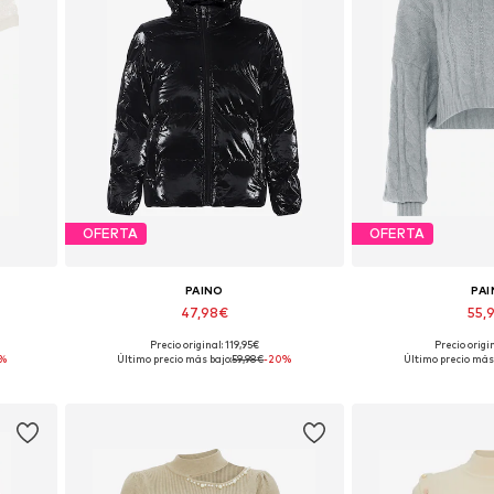
OFERTA
OFERTA
PAINO
PA
47,98€
55,
Precio original: 119,95€
Precio origi
Tallas disponibles: L, XXL
Tallas dispon
%
Último precio más bajo:
59,98€
-20%
Último precio más 
Añadir a la cesta
Añadir a