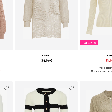
OFERTA
PAINO
PA
134,96€
51,
Precio origi
L-XXL
Tallas disponibles: XS-S
Tallas disp
%
Último precio más 
Añadir a la cesta
Añadir a