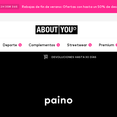
Rebajas de fin de verano: Ofertas con hasta un 50% de de
22
H
35
M
34
S
ABOUT
YOU
Deporte
Complementos
Streetwear
Premium
DEVOLUCIONES HASTA 30 DÍAS
paino