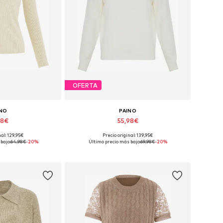
OFERTA
INO
PAINO
98€
55,98€
nal: 129,95€
Precio original: 139,95€
onibles: M
Tallas disponibles: M
bajo:
64,98€
-20%
Último precio más bajo:
69,98€
-20%
 la cesta
Añadir a la cesta