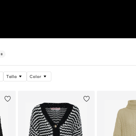
48
Talla
Color