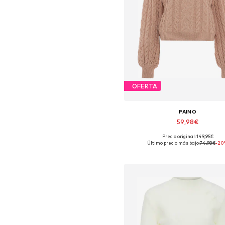
OFERTA
PAINO
59,98€
Precio original: 149,95€
Tallas disponibles: XS-S, M-L, X
Último precio más bajo:
74,98€
-20
Añadir a la cesta