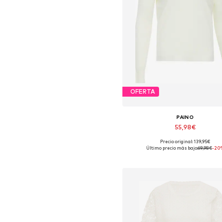
OFERTA
PAINO
55,98€
+
3
Precio original: 139,95€
Tallas disponibles: XS-S
Último precio más bajo:
69,98€
-20
Añadir a la cesta