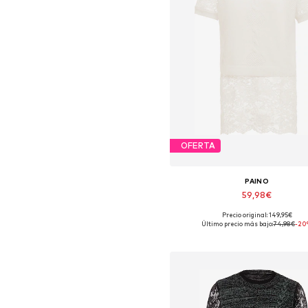
OFERTA
PAINO
59,98€
Precio original: 149,95€
Tallas disponibles: XS-S
Último precio más bajo:
74,98€
-20
Añadir a la cesta