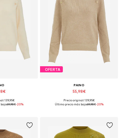
OFERTA
INO
PAINO
98€
55,98€
nal: 139,95€
Precio original: 139,95€
onibles: M
Tallas disponibles: M
bajo:
69,98€
-20%
Último precio más bajo:
69,98€
-20%
 la cesta
Añadir a la cesta