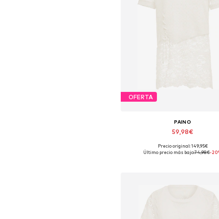
OFERTA
PAINO
59,98€
Precio original: 149,95€
Tallas disponibles: XS-S
Último precio más bajo:
74,98€
-20
Añadir a la cesta