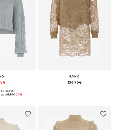
INO
PAINO
98€
134,96€
nal: 139,95€
ibles: XL-XXL
Tallas disponibles: XS-S
bajo:
69,98€
-20%
 la cesta
Añadir a la cesta