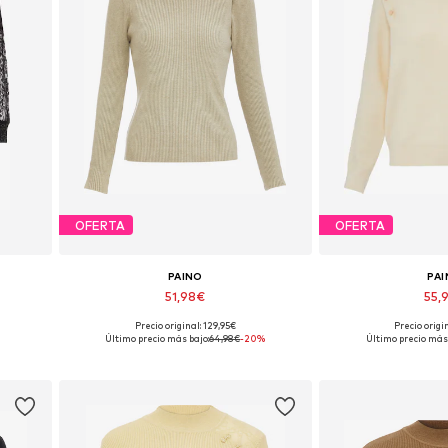
OFERTA
OFERTA
PAINO
PA
51,98€
55,
Precio original: 129,95€
Precio origi
Tallas disponibles: M
Tallas disp
Último precio más bajo:
64,98€
-20%
Último precio más 
Añadir a la cesta
Añadir a