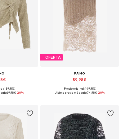
OFERTA
INO
PAINO
98€
59,98€
nal: 139,95€
Precio original: 149,95€
onibles: M
Tallas disponibles: XS-S
bajo:
69,98€
-20%
Último precio más bajo:
74,98€
-20%
 la cesta
Añadir a la cesta