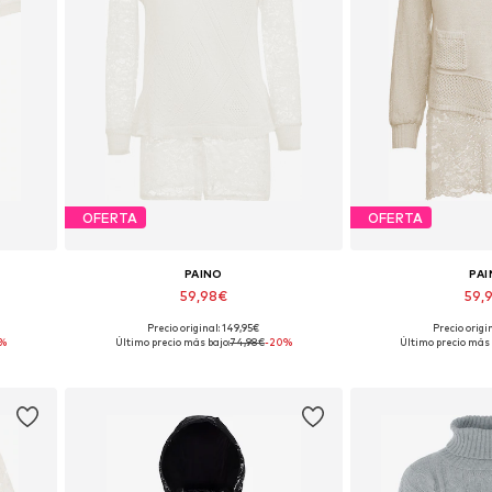
OFERTA
OFERTA
PAINO
PA
59,98€
59,
Precio original: 149,95€
Precio origi
Tallas disponibles: XS-S
Tallas dispo
%
Último precio más bajo:
74,98€
-20%
Último precio más 
Añadir a la cesta
Añadir a