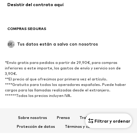
Abrigos
Faldas
Desistir del contrato aquí 
Ropa de baño
Sudaderas
Blazers
Jumpsuits y monos
COMPRAS SEGURAS
Tallas grandes
Ropa de maternidad
Ocasiones
Exclusivo
Tus datos están a salvo con nosotros
Reciclado
ZAPATOS
*Envío gratis para pedidos a partir de 29,90€, para compras
inferiores a este importe, los gastos de envío y servicio son de
3,90€.
Nuevo
Tendencia
**El precio al que ofrecimos por primera vez el artículo.
Zapatillas de deporte
Botines
****Gratuito para todos los operadores españoles. Puede haber
cargos para las llamadas realizadas desde el extranjero.
Zapatos de tacón y plataforma
Botas
******Todos los precios incluyen IVA.
Sandalias
Zapatos bajos
Zapatos deportivos
Bailarinas
Sobre nosotros
Prensa
Trabaja con nosotros
Mules
Zapatillas de casa
Filtrar y ordenar
Protección de datos
Términos y condiciones de uso
Exclusivo
Aviso legal
Accesibilidad
Seguridad del producto