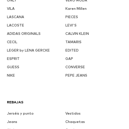
ONLY
VERO MODA
VILA
Karen Millen
LASCANA
PIECES
LACOSTE
LEVI'S
ADIDAS ORIGINALS
CALVIN KLEIN
CECIL
TAMARIS
LEGER by LENA GERCKE
EDITED
ESPRIT
GAP
GUESS
CONVERSE
NIKE
PEPE JEANS
REBAJAS
Jerséis y punto
Vestidos
Jeans
Chaquetas