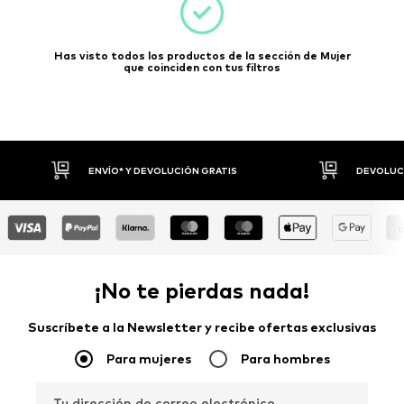
Has visto todos los productos de la sección de Mujer
que coinciden con tus filtros
DEVOLUCIONES HASTA 30 DÍAS
P
¡No te pierdas nada!
Suscríbete a la Newsletter y recibe ofertas exclusivas
Para mujeres
Para hombres
Tu dirección de correo electrónico