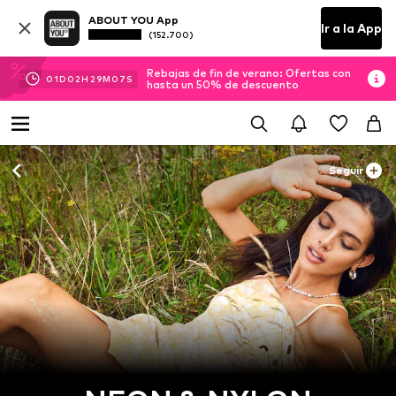
ABOUT YOU App
Ir a la App
(152.700)
Rebajas de fin de verano: Ofertas con
01
D
02
H
29
M
06
S
hasta un 50% de descuento
Seguir