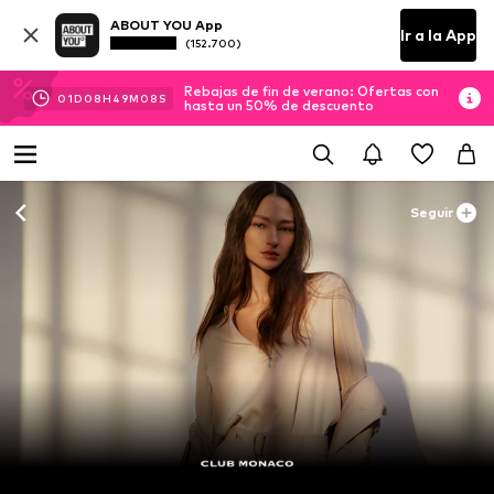
ABOUT YOU App
Ir a la App
(152.700)
Rebajas de fin de verano: Ofertas con
01
D
08
H
49
M
07
S
hasta un 50% de descuento
Seguir