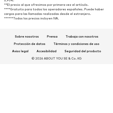
3,90€.
Nuevo
Tendencia
**El precio al que ofrecimos por primera vez el artículo.
Zapatillas de deporte
Botines
****Gratuito para todos los operadores españoles. Puede haber
cargos para las llamadas realizadas desde el extranjero.
Zapatos de tacón y plataforma
Botas
******Todos los precios incluyen IVA.
Sandalias
Zapatos bajos
Zapatos deportivos
Bailarinas
Sobre nosotros
Prensa
Trabaja con nosotros
Mules
Zapatillas de casa
Protección de datos
Términos y condiciones de uso
Exclusivo
Aviso legal
Accesibilidad
Seguridad del producto
DEPORTE
© 2026 ABOUT YOU SE & Co. KG
Ropa deportiva
Disciplinas deportivas
Zapatos deportivos
Mochilas deportivas y bolsos
Complementos deportivos
COMPLEMENTOS
Nuevo
Bolsos y mochilas
Joyería
Chales y pañuelos