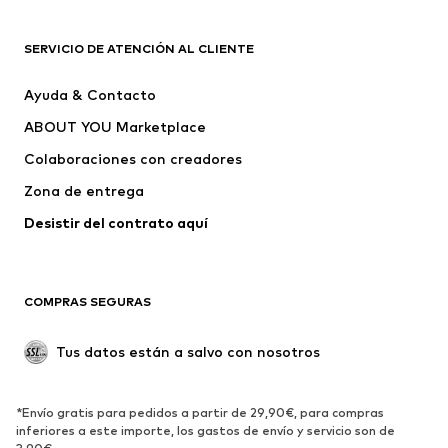
ROPA
SERVICIO DE ATENCIÓN AL CLIENTE
Nuevo
Tendencia
Ayuda & Contacto
Vestidos
Jeans
ABOUT YOU Marketplace
Camisetas y tops
Pantalones
Colaboraciones con creadores
Chaquetas
Jerséis y punto
Zona de entrega
Ropa interior
Blusas y camisas
Abrigos
Faldas
Desistir del contrato aquí 
Ropa de baño
Sudaderas
Blazers
Jumpsuits y monos
COMPRAS SEGURAS
Tallas grandes
Ropa de maternidad
Ocasiones
Exclusivo
Tus datos están a salvo con nosotros
Reciclado
ZAPATOS
*Envío gratis para pedidos a partir de 29,90€, para compras
inferiores a este importe, los gastos de envío y servicio son de