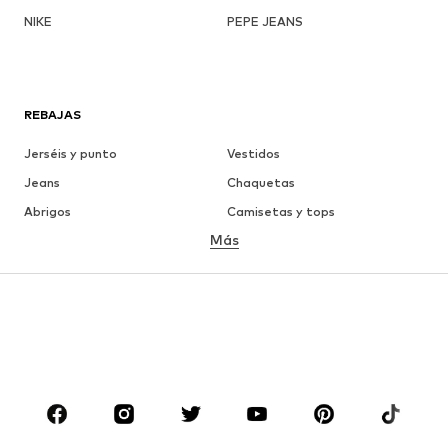
NIKE
PEPE JEANS
REBAJAS
Jerséis y punto
Vestidos
Jeans
Chaquetas
Abrigos
Camisetas y tops
Más
Pantalones
Ropa interior
Faldas
Blusas y camisas
Sudaderas y sudaderas con
Blazers
capucha
Ropa de baño
Jumpsuits y monos
Tallas grandes
Ropa de maternidad
Zapatos
Deporte
Complementos
Premium