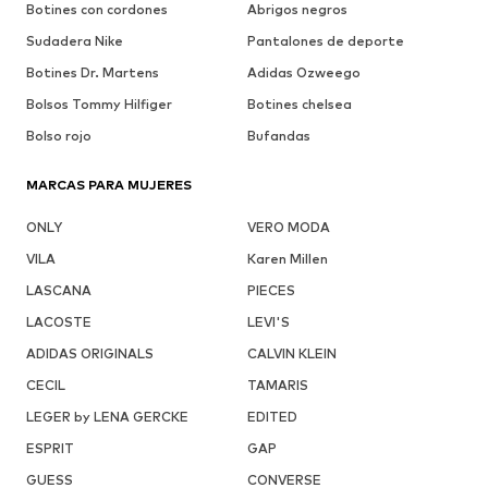
Botines con cordones
Abrigos negros
Sudadera Nike
Pantalones de deporte
Botines Dr. Martens
Adidas Ozweego
Bolsos Tommy Hilfiger
Botines chelsea
Bolso rojo
Bufandas
MARCAS PARA MUJERES
ONLY
VERO MODA
VILA
Karen Millen
LASCANA
PIECES
LACOSTE
LEVI'S
ADIDAS ORIGINALS
CALVIN KLEIN
CECIL
TAMARIS
LEGER by LENA GERCKE
EDITED
ESPRIT
GAP
GUESS
CONVERSE