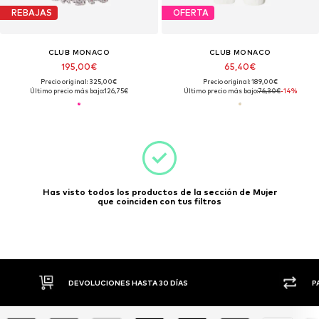
REBAJAS
OFERTA
CLUB MONACO
CLUB MONACO
195,00€
65,40€
Precio original: 325,00€
Precio original: 189,00€
Último precio más bajo:
126,75€
Último precio más bajo:
76,30€
-14%
Has visto todos los productos de la sección de Mujer
que coinciden con tus filtros
DEVOLUCIONES HASTA 30 DÍAS
PAGO FLEX