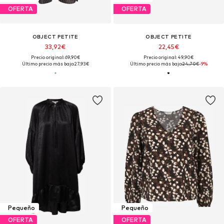
OFERTA
OFERTA
OBJECT PETITE
OBJECT PETITE
33,92€
22,45€
Precio original: 69,90€
Precio original: 49,90€
Último precio más bajo:
27,93€
Último precio más bajo:
24,70€
-9%
Pequeño
Pequeño
OFERTA
OFERTA