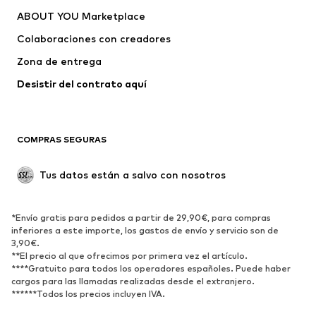
ABOUT YOU Marketplace
Camisetas y tops
Pantalones
Colaboraciones con creadores
Chaquetas
Jerséis y punto
Zona de entrega
Ropa interior
Blusas y camisas
Abrigos
Faldas
Desistir del contrato aquí 
Ropa de baño
Sudaderas
Blazers
Jumpsuits y monos
COMPRAS SEGURAS
Tallas grandes
Ropa de maternidad
Ocasiones
Exclusivo
Tus datos están a salvo con nosotros
Reciclado
ZAPATOS
*Envío gratis para pedidos a partir de 29,90€, para compras
inferiores a este importe, los gastos de envío y servicio son de
3,90€.
Nuevo
Tendencia
**El precio al que ofrecimos por primera vez el artículo.
Zapatillas de deporte
Botines
****Gratuito para todos los operadores españoles. Puede haber
cargos para las llamadas realizadas desde el extranjero.
Zapatos de tacón y plataforma
Botas
******Todos los precios incluyen IVA.
Sandalias
Zapatos bajos