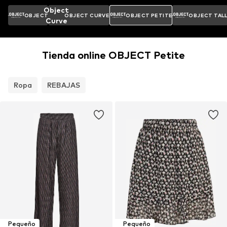
Object
OBJECT
OBJECT CURVE
OBJECT PETITE
OBJECT TAL
Curve
Tienda online OBJECT Petite
Ropa
REBAJAS
Pequeño
Pequeño