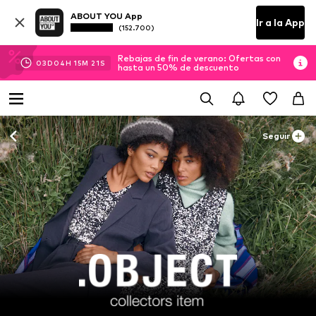
ABOUT YOU App
Ir a la App
(152.700)
Rebajas de fin de verano: Ofertas con
03
D
04
H
15
M
20
S
hasta un 50% de descuento
Seguir