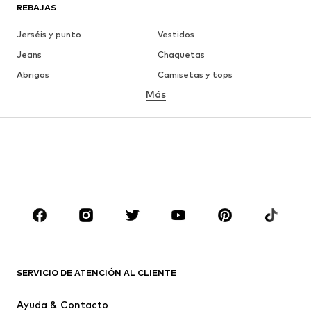
REBAJAS
Jerséis y punto
Vestidos
Jeans
Chaquetas
Abrigos
Camisetas y tops
Más
Pantalones
Ropa interior
Faldas
Blusas y camisas
Sudaderas y sudaderas con
Blazers
capucha
Ropa de baño
Jumpsuits y monos
Tallas grandes
Ropa de maternidad
Zapatos
Deporte
Complementos
Premium
ROPA
SERVICIO DE ATENCIÓN AL CLIENTE
Nuevo
Tendencia
Ayuda & Contacto
Vestidos
Jeans