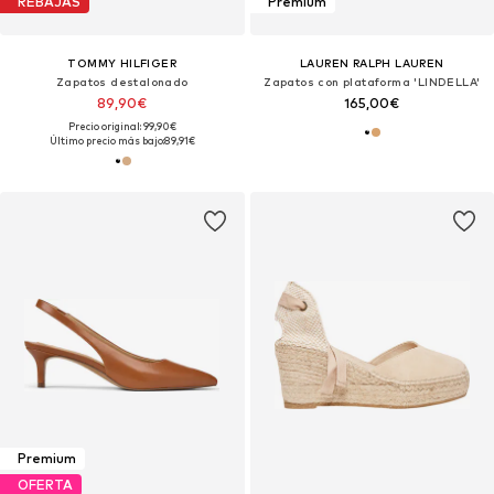
REBAJAS
Premium
TOMMY HILFIGER
LAUREN RALPH LAUREN
Zapatos destalonado
Zapatos con plataforma 'LINDELLA'
89,90€
165,00€
Precio original: 99,90€
Último precio más bajo:
89,91€
Premium
OFERTA