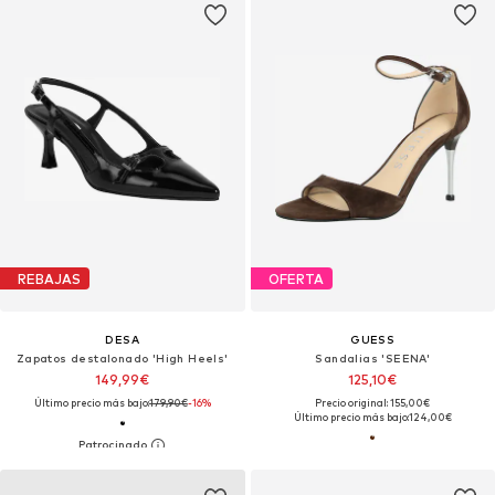
REBAJAS
OFERTA
DESA
GUESS
Zapatos destalonado 'High Heels'
Sandalias 'SEENA'
149,99€
125,10€
Último precio más bajo:
179,90€
-16%
Precio original: 155,00€
Último precio más bajo:
124,00€