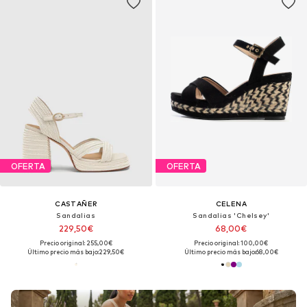
OFERTA
OFERTA
CASTAÑER
CELENA
Sandalias
Sandalias 'Chelsey'
229,50€
68,00€
Precio original: 255,00€
Precio original: 100,00€
Último precio más bajo:
229,50€
Último precio más bajo:
68,00€