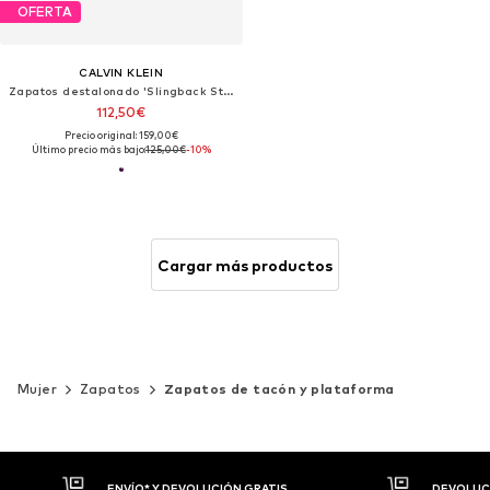
OFERTA
CALVIN KLEIN
Zapatos destalonado 'Slingback Stiletto'
112,50€
Precio original: 159,00€
Último precio más bajo:
125,00€
-10%
Cargar más productos
Mujer
Zapatos
Zapatos de tacón y plataforma
DEVOLUCIONES HASTA 30 DÍAS
P