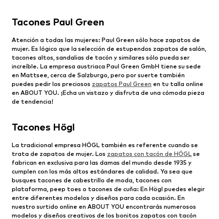
Tacones Paul Green
Atención a todas las mujeres: Paul Green sólo hace zapatos de
mujer. Es lógico que la selección de estupendos zapatos de salón,
tacones altos, sandalias de tacón y similares sólo pueda ser
increíble. La empresa austriaca Paul Green GmbH tiene su sede
en Mattsee, cerca de Salzburgo, pero por suerte también
puedes pedir los preciosos
zapatos Paul Green
en tu talla online
en ABOUT YOU. ¡Echa un vistazo y disfruta de una cómoda pieza
de tendencia!
Tacones Högl
La tradicional empresa HÖGL también es referente cuando se
trata de zapatos de mujer. Los
zapatos con tacón de HÖGL
se
fabrican en exclusiva para las damas del mundo desde 1935 y
cumplen con los más altos estándares de calidad. Ya sea que
busques tacones de cabestrillo de moda, tacones con
plataforma, peep toes o tacones de cuña: En Högl puedes elegir
entre diferentes modelos y diseños para cada ocasión. En
nuestro surtido online en ABOUT YOU encontrarás numerosos
modelos y diseños creativos de los bonitos zapatos con tacón