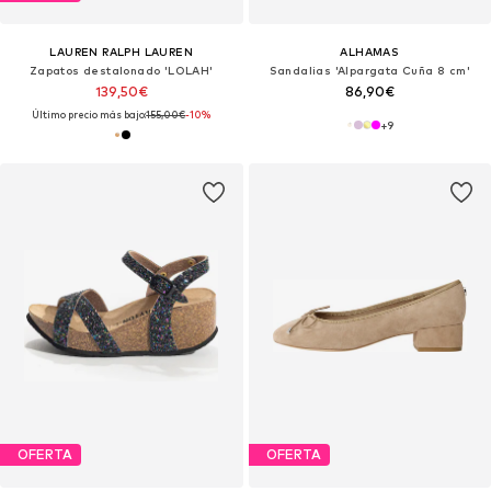
LAUREN RALPH LAUREN
ALHAMAS
Zapatos destalonado 'LOLAH'
Sandalias 'Alpargata Cuña 8 cm'
139,50€
86,90€
Último precio más bajo:
155,00€
-10%
+
9
OFERTA
OFERTA