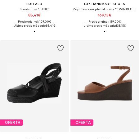
BUFFALO
L37 HANDMADE SHOES
Sandalias 'JUNE'
Zapatos con plataforma 'TWINKLE STEP'
85,41€
169,15€
Precio original: 109,00€
Precio original: 199,00€
Último precio más bajo:
85,41€
Último precio más bajo:
135,15€
OFERTA
OFERTA