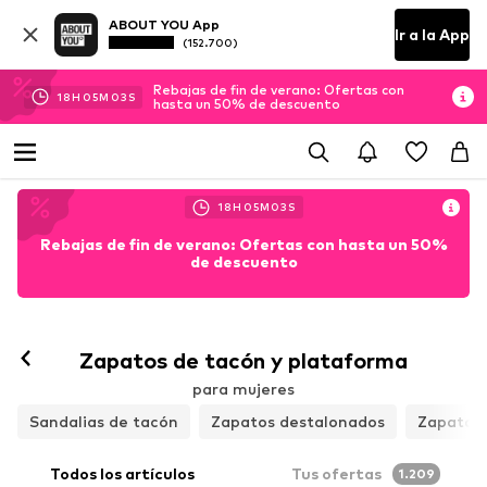
ABOUT YOU App
Ir a la App
(152.700)
Rebajas de fin de verano: Ofertas con
18
H
05
M
01
S
hasta un 50% de descuento
18
H
05
M
01
S
Rebajas de fin de verano: Ofertas con hasta un 50%
de descuento
Zapatos de tacón y plataforma
para mujeres
Sandalias de tacón
Zapatos destalonados
Zapatos 
Todos los artículos
Tus ofertas
1.209