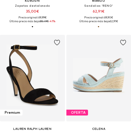
KOROSHI
MANGO
Zapatos destalonado
Sandalias 'RENO'
35,00€
62,91€
Precio original: 69,99€
Precio original: 69,90€
Último precio más bajo:
59,49€
-41%
Último precio más bajo:
62,91€
Premium
OFERTA
LAUREN RALPH LAUREN
CELENA