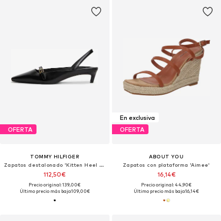
En exclusiva
OFERTA
OFERTA
TOMMY HILFIGER
ABOUT YOU
Zapatos destalonado 'Kitten Heel Slingbacks'
Zapatos con plataforma 'Aimee'
112,50€
16,14€
Precio original: 139,00€
Precio original: 44,90€
Último precio más bajo:
109,00€
Último precio más bajo:
16,14€