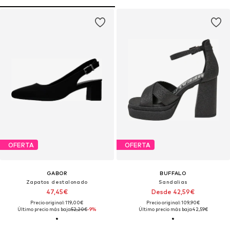
OFERTA
OFERTA
GABOR
BUFFALO
Zapatos destalonado
Sandalias
47,45€
Desde 42,59€
Precio original: 119,00€
Precio original: 109,90€
Último precio más bajo:
52,20€
-9%
Último precio más bajo:
42,59€