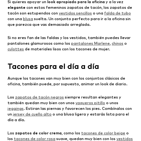
Si quieres apoyar un
look apropiado para la oficina
y a la vez
elegante
con estos femeninos zapatos de tacón, los zapatos de
tacón son estupendos con
vestidos sencillos
o una
falda de tubo
con una
blusa
suelta. Un conjunto perfecto para ir a la oficina sin
que parezca que vas demasiado arreglada.
Si no eres fan de las faldas y los vestidos, también puedes llevar
pantalones glamurosos como los
pantalones Marlene
,
chinos
o
culottes
de materiales lisos con los tacones de mujer.
Tacones para el día a día
Aunque los tacones van muy bien con los conjuntos clásicos de
oficina, también puede, por supuesto, animar un look de diario.
Los
zapatos de tacón negros
siempre resultan elegantes y
también quedan muy bien con unos
vaqueros pitillo
o unos
jeggings
. Estiran las piernas y favorecen los pies. Combínalos con
un
jersey de cuello alto
o una blusa ligera y estarás lista para el
día a día.
Los
zapatos de color crema
, como los
tacones de color beige
o
los
tacones de color rosa
suave, quedan muy bien con los
vestidos