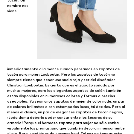
tacón
. Un
nombre nos
viene
inmediatamente a la mente cuando pensamos en zapatos de
tacón para mujer: Louboutin. Pero los zapatos de tacón
no
siempre tienen que tener una suela roja y ser del diseñador
Christian Louboutin. Es cierto que es el zapato soñado por
muchas mujeres, pero los elegantes zapatos de salón también
están disponibles en numerosos
colores
y
formas
a
precios
asequibles
. Ya sean unos zapatos de mujer de color nude, un par
de colores brillantes o con estampados locos, tú decides. Pero al
menos el clásico, un par de elegantes zapatos de tacón negros,
¡toda dama debería poder contar entre los tesoros de su
armario! Porque el hermoso zapato para mujer no sólo estira
visualmente las piernas, sino que también decora inmensamente
el pie. Pero, ¿qué tipos de tacones hay? Tal vez ya tengas este