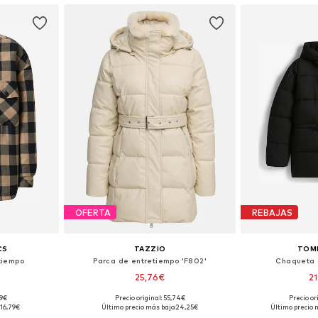
OFERTA
REBAJAS
CS
TAZZIO
TOM
tiempo
Parca de entretiempo 'F802'
Chaqueta 
25,76€
2
99€
Precio original: 55,74€
Precio or
, M, L
Tallas disponibles: S, M, L, XL, XXL
Tallas disponi
16,79€
Último precio más bajo:
24,25€
Último precio 