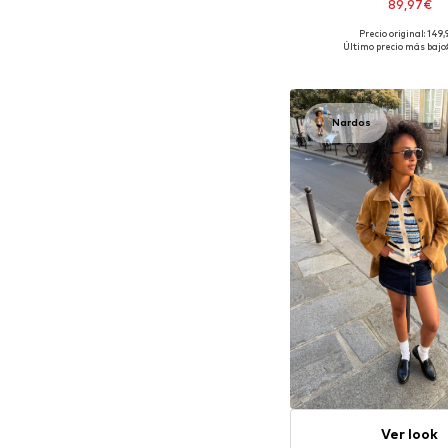
89,97€
Precio original: 149
Tallas disponibles: XS, S
Último precio más bajo:
Añadir a la c
Nardos
Ver look