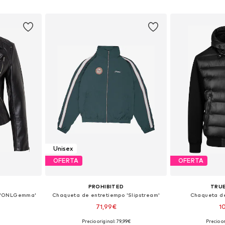
esta
Añadir a la cesta
Añadir
Unisex
OFERTA
OFERTA
PROHIBITED
TRU
o 'ONLGemma'
Chaqueta de entretiempo 'Slipstream'
Chaqueta de 
71,99€
1
Precio original: 79,99€
Precio or
M, L, XL, XXL
Tallas disponibles: XS, S, M, L, XL, XXL
Tallas dispon