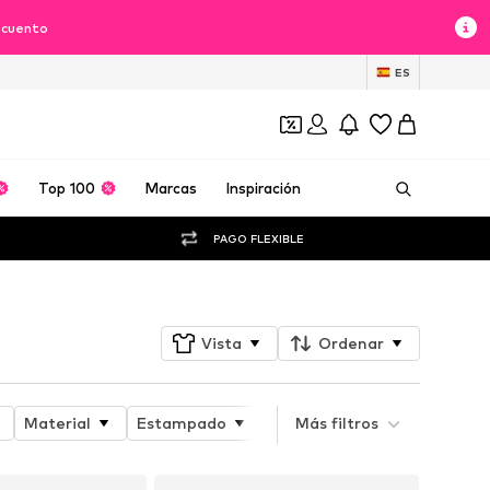
scuento
ES
Top 100
Marcas
Inspiración
PAGO FLEXIBLE
Vista
Ordenar
Material
Estampado
Atributo del producto
Más filtros