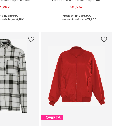
ntretiempo 'Naomi'
Chaqueta de entretiempo 'FB'
4,98€
80,91€
riginal: 89,95€
Precio original: 99,90€
les: S, M, L, XL, XXL
Tallas disponibles: XS, S, M, L, XL
o más bajo:
44,98€
Último precio más bajo:
79,90€
 a la cesta
Añadir a la cesta
OFERTA