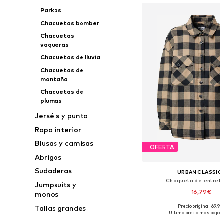
Parkas
Chaquetas bomber
Chaquetas
vaqueras
Chaquetas de lluvia
Chaquetas de
montaña
Chaquetas de
plumas
Jerséis y punto
Ropa interior
Blusas y camisas
OFERTA
Abrigos
Sudaderas
URBAN CLASSI
Chaqueta de entre
Jumpsuits y
16,79€
monos
+
2
Precio original: 69,
Tallas grandes
Tallas disponibles: S
Último precio más bajo: