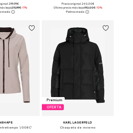
iginal: 299,99€
Precio original: 240,00€
bles: XS, S, M, L, XL
Tallas disponibles: S, M, L, XL, XXL, XXXL
más bajo:
215,99€
-11%
Último precio más bajo:
192,00€
-10%
 a la cesta
Añadir a la cesta
Premium
OFERTA
NSHAPE
KARL LAGERFELD
ntretiempo 'J008C'
Chaqueta de invierno