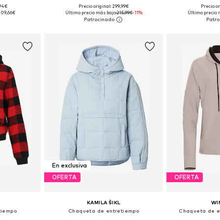
,94€
Precio original: 299,99€
Precio or
, M, L
Tallas disponibles: XS, S, M, L, XL
Tallas disponi
109,66€
Último precio más bajo:
215,99€
-11%
Último precio 
esta
Añadir a la cesta
Añadir
En exclusiva
OFERTA
OFERTA
-
KAMILA ŠIKL
WI
tiempo
Chaqueta de entretiempo
Chaqueta de e