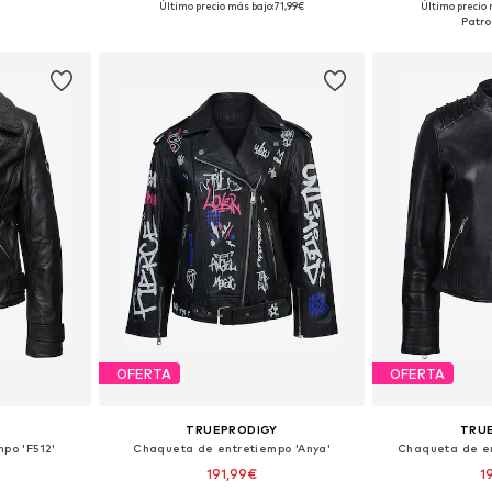
Último precio más bajo:
71,99€
Último precio 
esta
Añadir a la cesta
Añadir
OFERTA
OFERTA
TRUEPRODIGY
TRU
po 'F512'
Chaqueta de entretiempo 'Anya'
Chaqueta de e
191,99€
1