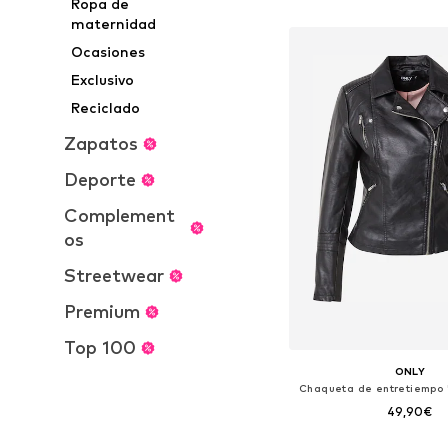
Ropa de
Añadir a la c
maternidad
Ocasiones
Exclusivo
Reciclado
Zapatos
Deporte
Complement
os
Streetwear
Premium
Top 100
ONLY
Chaqueta de entretiemp
49,90€
Tallas disponibles: XS, S, 