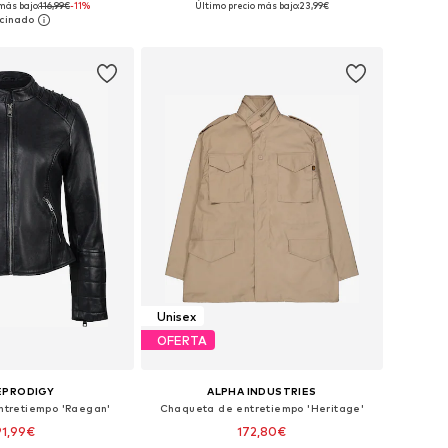
más bajo:
116,99€
-11%
Último precio más bajo:
23,99€
 a la cesta
Añadir a la cesta
Unisex
OFERTA
EPRODIGY
ALPHA INDUSTRIES
ntretiempo 'Raegan'
Chaqueta de entretiempo 'Heritage'
91,99€
172,80€