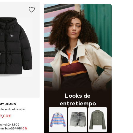
Looks de
entretiempo
MY JEANS
de entretiempo
19,00€
iginal: 249,90€
bles: XS, S, M, L, XL
más bajo:
224,91€
-2%