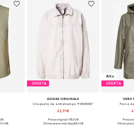
Alto
OFERTA
OFERTA
ADIDAS ORIGINALS
VERO 
'
Chaqueta de entretiempo 'FIREBIRD'
Parca d
62,91€
4
90€
Precio original: 119,00€
Precio o
 S, M, XL
Tallas disponibles: XXXS-XXS, XS-S, M-L, XL-XXL
Tallas disponi
17,45€
Último precio más bajo:
59,42€
Último preci
esta
Añadir a la cesta
Añadir