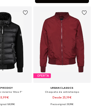
 a la cesta
OFERTA
EPRODIGY
URBAN CLASSICS
invierno 'Atos F'
Chaqueta de entretiempo
03,99€
Desde 25,19€
+
7
iginal: 169,99€
Precio original: 39,99€
ibles: XS, S, M, XL
Disponible en muchas tallas