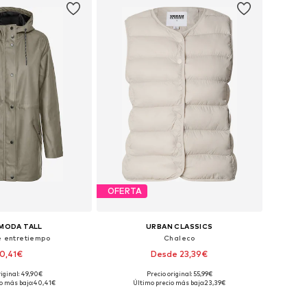
OFERTA
MODA TALL
URBAN CLASSICS
e entretiempo
Chaleco
0,41€
Desde 23,39€
+
2
riginal: 49,90€
Precio original: 55,99€
bles: XS, S, M, L, XL
Tallas disponibles: XS, S, M, L, XL, XXL
o más bajo:
40,41€
Último precio más bajo:
23,39€
 a la cesta
Añadir a la cesta