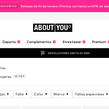
Rebajas de fin de verano: Ofertas con hasta un 50% de de
06
H
00
M
12
S
ABOUT
YOU
Deporte
Complementos
Streetwear
Premium
DEVOLUCIONES HASTA 30 DÍAS
tas
ujeres
15.707
jas
Talla
Color
Marca
Tallas especiales