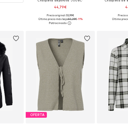
Chaqueta deportiva 'J008C'
Chaqueta de e
44,79€
4
Precio original: 55,99€
Precio o
Tallas disponibles: XS, S, M, L, XL, XXL
Tallas disponib
Último precio más bajo:
50,39€
-11%
Último preci
Añadir a la cesta
Añadir
OFERTA