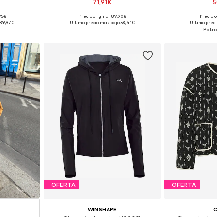
71,91€
5
,95€
Precio original: 89,90€
Precio o
, M, L, XL
Tallas disponibles: XS, S, M, L
Tallas disponib
89,97€
Último precio más bajo:
58,41€
Último preci
esta
Añadir a la cesta
Añadir
OFERTA
OFERTA
WINSHAPE