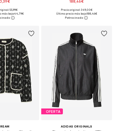
0,39€
188,46€
riginal: 55,99€
Precio original: 349,00€
les: S, M, L, XL, XXL
Tallas disponibles: XS, S, M, L, XL, XXL
o más bajo:
44,79€
Último precio más bajo:
188,46€
 a la cesta
Añadir a la cesta
OFERTA
CREAM
ADIDAS ORIGINALS