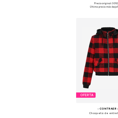
Precio original: 309
Tallas disponibles: S
Último precio más bajo:
Añadir a la c
OFERTA
- CONTRAER 
Chaqueta de entre