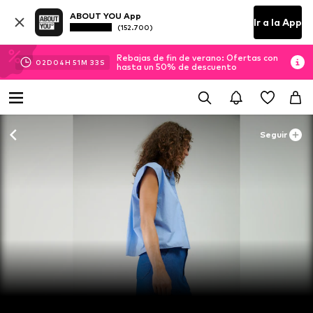
ABOUT YOU App
Ir a la App
(152.700)
Rebajas de fin de verano: Ofertas con
02
D
04
H
51
M
33
S
hasta un 50% de descuento
Seguir