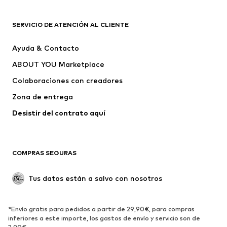
ROPA
SERVICIO DE ATENCIÓN AL CLIENTE
Nuevo
Tendencia
Ayuda & Contacto
Vestidos
Jeans
ABOUT YOU Marketplace
Camisetas y tops
Pantalones
Colaboraciones con creadores
Chaquetas
Jerséis y punto
Zona de entrega
Ropa interior
Blusas y camisas
Abrigos
Faldas
Desistir del contrato aquí 
Ropa de baño
Sudaderas
Blazers
Jumpsuits y monos
COMPRAS SEGURAS
Tallas grandes
Ropa de maternidad
Ocasiones
Exclusivo
Tus datos están a salvo con nosotros
Reciclado
ZAPATOS
*Envío gratis para pedidos a partir de 29,90€, para compras
inferiores a este importe, los gastos de envío y servicio son de