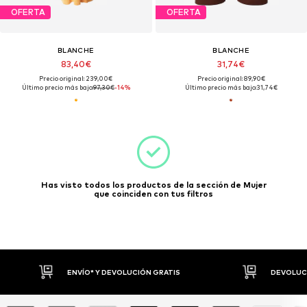
OFERTA
OFERTA
BLANCHE
BLANCHE
83,40€
31,74€
Precio original: 239,00€
Precio original: 89,90€
Último precio más bajo:
97,30€
-14%
Último precio más bajo:
31,74€
Has visto todos los productos de la sección de Mujer
que coinciden con tus filtros
ENVÍO* Y DEVOLUCIÓN GRATIS
DEVOLUCI