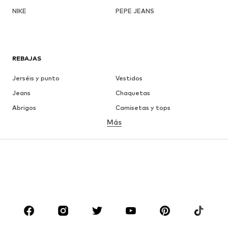
NIKE
PEPE JEANS
REBAJAS
Jerséis y punto
Vestidos
Jeans
Chaquetas
Abrigos
Camisetas y tops
Más
Pantalones
Ropa interior
Faldas
Blusas y camisas
Sudaderas y sudaderas con
Blazers
capucha
Ropa de baño
Jumpsuits y monos
Tallas grandes
Ropa de maternidad
Zapatos
Deporte
Complementos
Premium