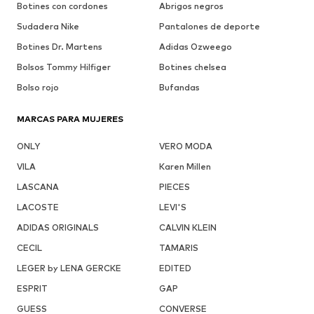
Botines con cordones
Abrigos negros
Sudadera Nike
Pantalones de deporte
Botines Dr. Martens
Adidas Ozweego
Bolsos Tommy Hilfiger
Botines chelsea
Bolso rojo
Bufandas
MARCAS PARA MUJERES
ONLY
VERO MODA
VILA
Karen Millen
LASCANA
PIECES
LACOSTE
LEVI'S
ADIDAS ORIGINALS
CALVIN KLEIN
CECIL
TAMARIS
LEGER by LENA GERCKE
EDITED
ESPRIT
GAP
GUESS
CONVERSE