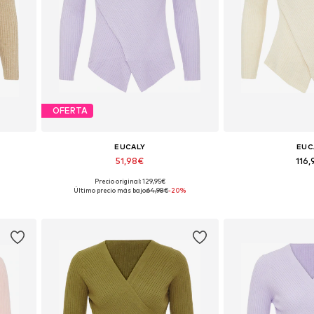
OFERTA
EUCALY
EUC
51,98€
116
+
2
Precio original: 129,95€
Tallas disponibles: XS-S
Tallas dispo
Último precio más bajo:
64,98€
-20%
Añadir a la cesta
Añadir a