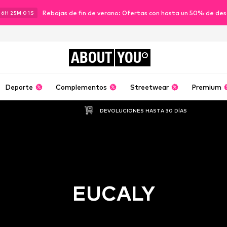
Rebajas de fin de verano: Ofertas con hasta un 50% de de
16
H
25
M
00
S
ABOUT
YOU
Deporte
Complementos
Streetwear
Premium
DEVOLUCIONES HASTA 30 DÍAS
EUCALY