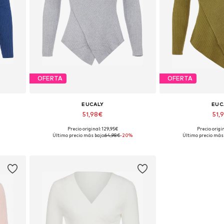
OFERTA
OFERTA
EUCALY
EUC
51,98€
51,
+
2
Precio original: 129,95€
Precio origi
Tallas disponibles: XS-S
Tallas dispo
Último precio más bajo:
64,98€
-20%
Último precio más 
Añadir a la cesta
Añadir a