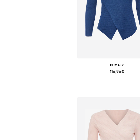
EUCALY
116,96€
+
4
Tallas disponibles: XS-S
Añadir a la cesta