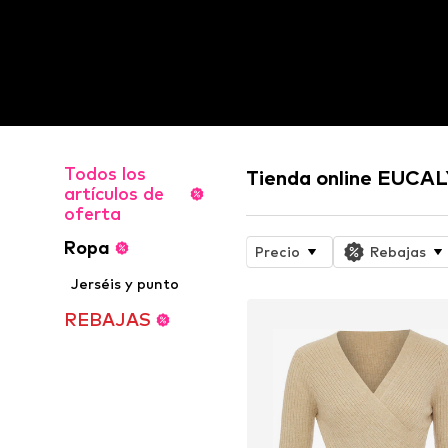
Todos los
Tienda online EUCA
artículos de
oferta
Ropa
Precio
Rebajas
Jerséis y punto
REBAJAS