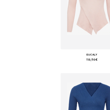
EUCALY
116,96€
+
4
Tallas disponibles: XS-S
Añadir a la cesta