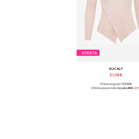
OFERTA
EUCALY
51,98€
+
2
Precio original: 129,95€
Tallas disponibles: XS-S
Último precio más bajo:
64,98€
-20
Añadir a la cesta