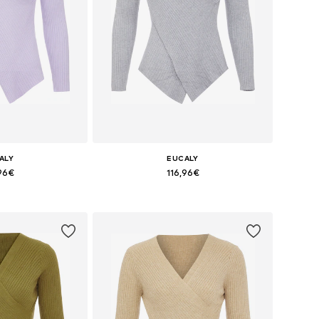
ALY
EUCALY
,96€
116,96€
+
4
+
4
nibles: XS-S
Tallas disponibles: XS-S
 la cesta
Añadir a la cesta