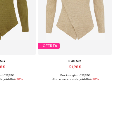
OFERTA
ALY
EUCALY
98€
51,98€
+
2
+
2
nal: 129,95€
Precio original: 129,95€
nibles: XS-S
Tallas disponibles: XS-S
bajo:
64,98€
-20%
Último precio más bajo:
64,98€
-20%
 la cesta
Añadir a la cesta