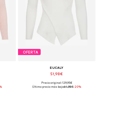
OFERTA
EUCALY
51,98€
+
2
Precio original: 129,95€
Tallas disponibles: XS-S
%
Último precio más bajo:
64,98€
-20%
Añadir a la cesta