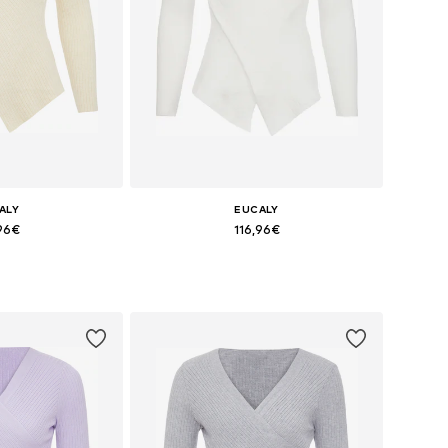
ALY
EUCALY
,96€
116,96€
+
4
+
4
nibles: XS-S
Tallas disponibles: XS-S
 la cesta
Añadir a la cesta