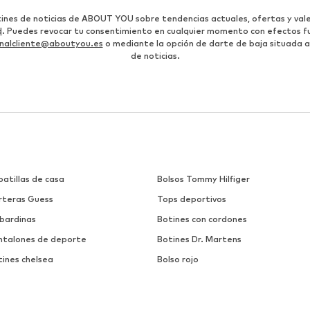
etines de noticias de ABOUT YOU sobre tendencias actuales, ofertas y vale
d
. Puedes revocar tu consentimiento en cualquier momento con efectos fu
nalcliente@aboutyou.es
o mediante la opción de darte de baja situada al
de noticias.
atillas de casa
Bolsos Tommy Hilfiger
rteras Guess
Tops deportivos
bardinas
Botines con cordones
ntalones de deporte
Botines Dr. Martens
tines chelsea
Bolso rojo