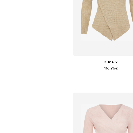
EUCALY
116,96€
+
4
Tallas disponibles: XS-S
Añadir a la cesta