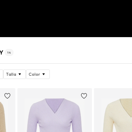
LY
14
Talla
Color