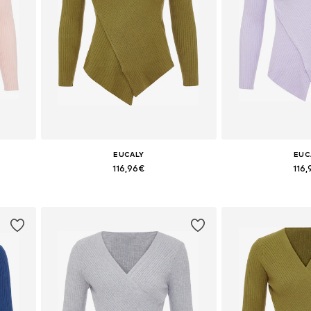
EUCALY
EUC
116,96€
116
+
4
Tallas disponibles: XS-S
Tallas dispo
Añadir a la cesta
Añadir a