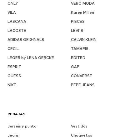
ONLY
VERO MODA
VILA
Karen Millen
LASCANA
PIECES
LACOSTE
LEVI'S
ADIDAS ORIGINALS
CALVIN KLEIN
CECIL
TAMARIS
LEGER by LENA GERCKE
EDITED
ESPRIT
GAP
GUESS
CONVERSE
NIKE
PEPE JEANS
REBAJAS
Jerséis y punto
Vestidos
Jeans
Chaquetas