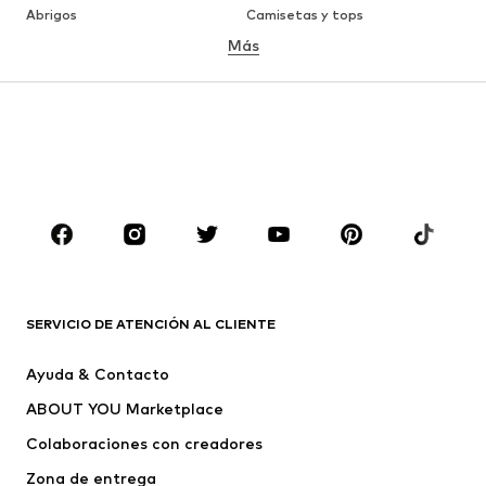
Abrigos
Camisetas y tops
Más
Pantalones
Ropa interior
Faldas
Blusas y camisas
Sudaderas y sudaderas con
Blazers
capucha
Ropa de baño
Jumpsuits y monos
Tallas grandes
Ropa de maternidad
Zapatos
Deporte
Complementos
Premium
ROPA
SERVICIO DE ATENCIÓN AL CLIENTE
Nuevo
Tendencia
Ayuda & Contacto
Vestidos
Jeans
ABOUT YOU Marketplace
Camisetas y tops
Pantalones
Colaboraciones con creadores
Chaquetas
Jerséis y punto
Zona de entrega
Ropa interior
Blusas y camisas