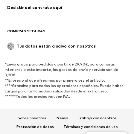
Abrigos
Faldas
Desistir del contrato aquí 
Ropa de baño
Sudaderas
Blazers
Jumpsuits y monos
COMPRAS SEGURAS
Tallas grandes
Ropa de maternidad
Ocasiones
Exclusivo
Tus datos están a salvo con nosotros
Reciclado
ZAPATOS
*Envío gratis para pedidos a partir de 29,90€, para compras
inferiores a este importe, los gastos de envío y servicio son de
3,90€.
Nuevo
Tendencia
**El precio al que ofrecimos por primera vez el artículo.
Zapatillas de deporte
Botines
****Gratuito para todos los operadores españoles. Puede haber
cargos para las llamadas realizadas desde el extranjero.
Zapatos de tacón y plataforma
Botas
******Todos los precios incluyen IVA.
Sandalias
Zapatos bajos
Zapatos deportivos
Bailarinas
Sobre nosotros
Prensa
Trabaja con nosotros
Mules
Zapatillas de casa
Protección de datos
Términos y condiciones de uso
Exclusivo