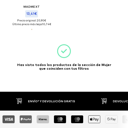
MADMEXT
13,41€
Precio original: 20,90€
Último precio más bajo:
10,74€
Has visto todos los productos de la sección de Mujer
que coinciden con tus filtros
ENVÍO* Y DEVOLUCIÓN GRATIS
DEVOLUCI