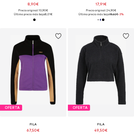
8,90€
17,91€
Precio original: 10,90€
Precio original: 24,90€
Último precio más bajo:
8,01€
Último precio más bajo:
18,62€
-3%
OFERTA
OFERTA
FILA
FILA
67,50€
49,50€