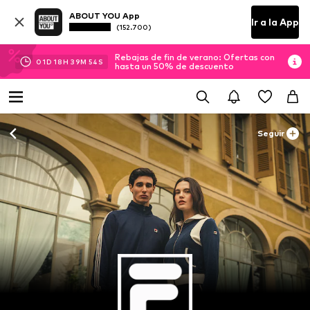
ABOUT YOU App
Ir a la App
(152.700)
Rebajas de fin de verano: Ofertas con
01
D
18
H
39
M
52
S
hasta un 50% de descuento
Seguir