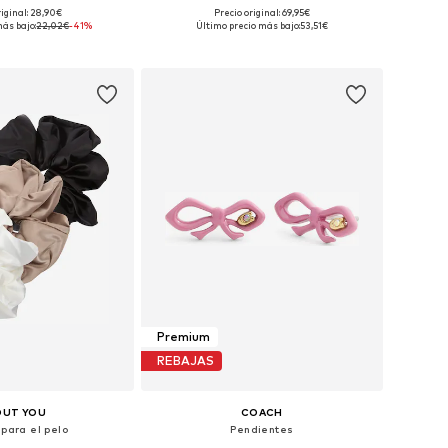
riginal: 28,90€
Precio original: 69,95€
onibles: One Size
Tallas disponibles: One Size
más bajo:
22,02€
-41%
Último precio más bajo:
53,51€
 a la cesta
Añadir a la cesta
Premium
REBAJAS
OUT YOU
COACH
 para el pelo
Pendientes