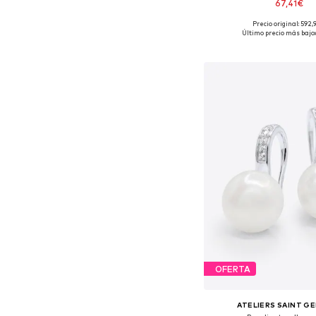
67,41€
Precio original: 592
Tallas disponibles:
Último precio más bajo:
Añadir a la c
OFERTA
ATELIERS SAINT G