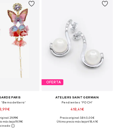
OFERTA
GARDE PARIS
ATELIERS SAINT GERMAIN
 'Bernadettera'
Pendientes 'FOCH'
3,99€
418,41€
riginal: 29,99€
Precio original: 3.840,00€
onibles: One Size
Tallas disponibles: One Size
io más bajo:
19,19€
Último precio más bajo:
418,41€
 a la cesta
Añadir a la cesta