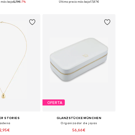
 más bajo:
5,79€
-7%
Último precio más bajo:
17,87€
 a la cesta
Añadir a la cesta
OFERTA
ER STORIES
GLANZSTÜCKE MÜNCHEN
adena
Organizador de joyas
2,95€
56,66€