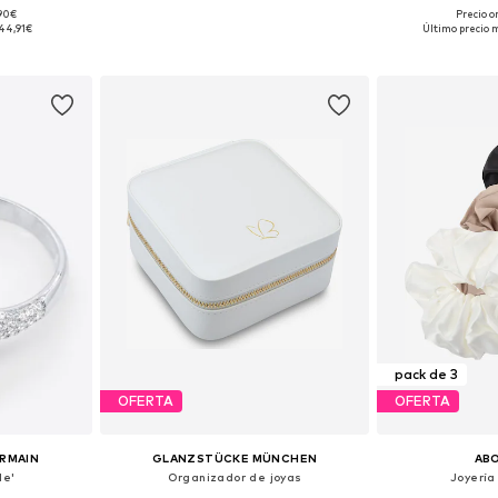
,90€
Precio o
 50-60
Tallas disponibles: One Size
Tallas disp
44,91€
Último precio 
esta
Añadir a la cesta
Añadir
pack de 3
OFERTA
OFERTA
ERMAIN
GLANZSTÜCKE MÜNCHEN
AB
le'
Organizador de joyas
Joyería