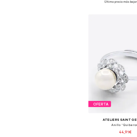
Último precio más bajo:
Añadir a la c
OFERTA
ATELIERS SAINT G
Anillo 'Quibero
44,91€