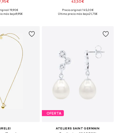
9,95€
43,50€
riginal: 19,90€
Precio original: 145,00€
onibles: One Size
Tallas disponibles: One Size
io más bajo:
9,95€
Último precio más bajo:
21,75€
 a la cesta
Añadir a la cesta
OFERTA
URELEI
ATELIERS SAINT GERMAIN