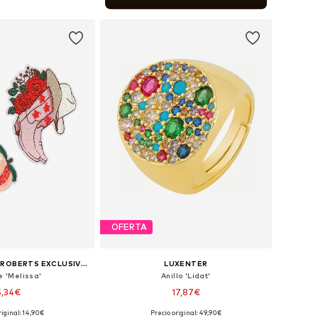
 a la cesta
OFERTA
DAAHLS BY EMMA ROBERTS EXCLUSIVELY FOR ABOUT YOU
LUXENTER
e 'Melissa'
Anillo 'Lidat'
5,34€
17,87€
riginal: 14,90€
Precio original: 49,90€
onibles: One Size
Tallas disponibles: 50-60