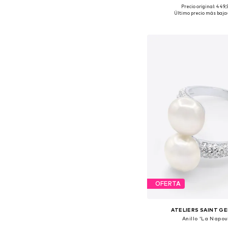
Precio original: 449
Tallas disponibles:
Último precio más bajo:
Añadir a la c
OFERTA
ATELIERS SAINT G
Anillo 'La Napou