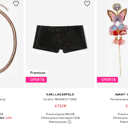
Premium
OFERTA
OFERTA
KARL LAGERFELD
AVANT-
ssy'
Cuello 'RHINESTONE'
Pendientes
47,52€
2
90€
Precio original: 99,00€
Precio o
ne Size
Tallas disponibles: One Size
Tallas disp
,98€
-20%
Último precio más bajo:
47,52€
Último prec
esta
Añadir a la cesta
Añadir