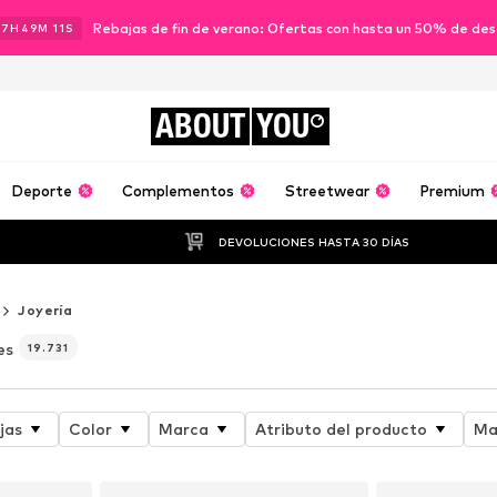
Rebajas de fin de verano: Ofertas con hasta un 50% de de
17
H
49
M
10
S
ABOUT
YOU
Deporte
Complementos
Streetwear
Premium
DEVOLUCIONES HASTA 30 DÍAS
Joyería
es
19.731
jas
Color
Marca
Atributo del producto
Ma