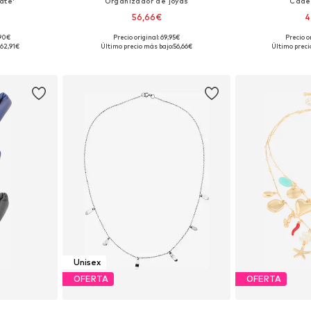
ate'
Organizador de joyas
Cade
56,66€
4
,90€
Precio original: 69,95€
Precio o
ne Size
Tallas disponibles: One Size
Tallas disp
62,91€
Último precio más bajo:
56,66€
Último preci
esta
Añadir a la cesta
Añadir
Unisex
OFERTA
OFERTA