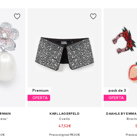
esta
Añadir a la cesta
Añadir
Premium
pack de 3
OFERTA
OFERTA
ERMAIN
KARL LAGERFELD
ndou'
Cuello
Broch
47,52€
,00€
Precio original: 99,00€
Precio o
ne Size
Tallas disponibles: One Size
Tallas disp