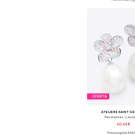
Añadir a la c
OFERTA
ATELIERS SAINT G
Pendientes 'Lava
40,46€
Precio original: 549
Tallas disponibles: O