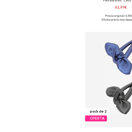
Pendientes 'Leuc
62,91€
Precio original: 439
Tallas disponibles: O
Último precio más bajo:
Añadir a la c
pack de 2
OFERTA