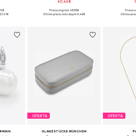
40,46€
,90€
Precio original: 49,95€
Precio o
 50-60
Tallas disponibles: One Size
Tallas disp
67,41€
Último precio más bajo:
40,46€
Último prec
esta
Añadir a la cesta
Añadir
OFERTA
OFERTA
ERMAIN
GLANZSTÜCKE MÜNCHEN
P