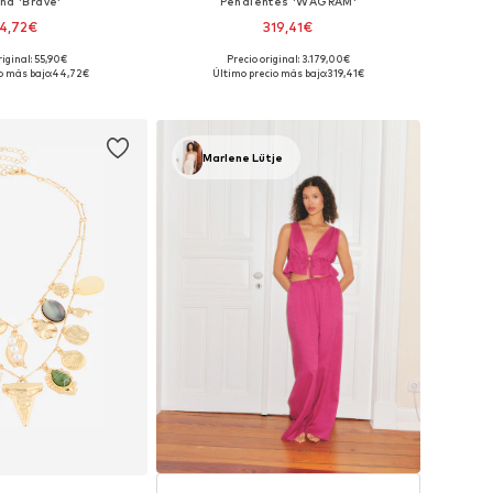
na 'Brave'
Pendientes 'WAGRAM'
4,72€
319,41€
riginal: 55,90€
Precio original: 3.179,00€
onibles: One Size
Tallas disponibles: One Size
o más bajo:
44,72€
Último precio más bajo:
319,41€
 a la cesta
Añadir a la cesta
Marlene Lütje