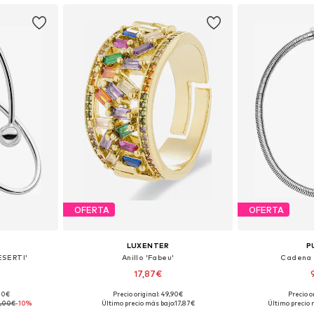
OFERTA
OFERTA
LUXENTER
P
ESERTI'
Anillo 'Fabeu'
Cadena 
17,87€
,00€
Precio original: 49,90€
Precio o
ne Size
Tallas disponibles: 50-60
Tallas disp
,00€
-10%
Último precio más bajo:
17,87€
Último precio 