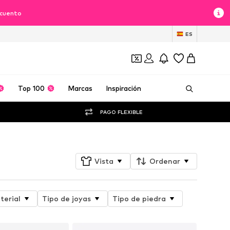
scuento
ES
Top 100
Marcas
Inspiración
PAGO FLEXIBLE
Vista
Ordenar
terial
Tipo de joyas
Tipo de piedra