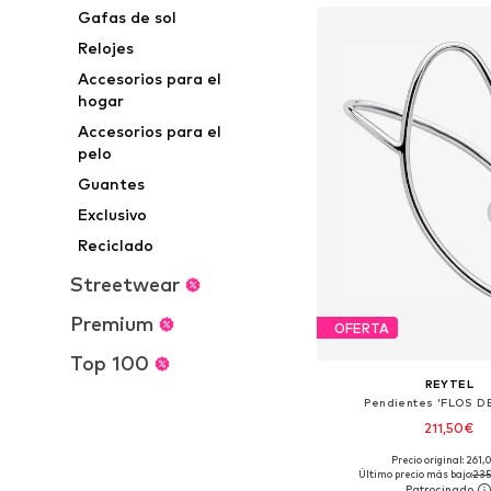
Gafas de sol
Relojes
Accesorios para el
hogar
Accesorios para el
pelo
Guantes
Exclusivo
Reciclado
Streetwear
Premium
OFERTA
Top 100
REYTEL
Pendientes 'FLOS D
211,50€
Precio original: 261
Tallas disponibles: O
Último precio más bajo:
235