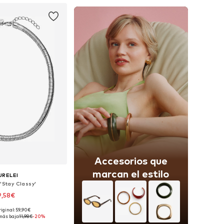
Accesorios que
marcan el estilo
URELEI
'Stay Classy'
9,58€
riginal: 59,90€
onibles: One Size
más bajo:
11,98€
-20%