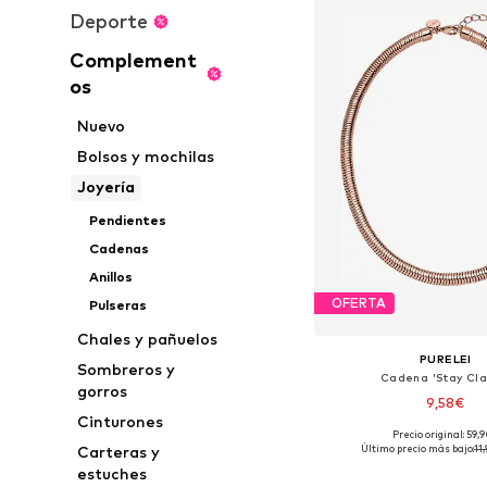
Deporte
Complement
os
Nuevo
Bolsos y mochilas
Joyería
Pendientes
Cadenas
Anillos
OFERTA
Pulseras
Chales y pañuelos
PURELEI
Sombreros y
Cadena 'Stay Cla
gorros
9,58€
Cinturones
Precio original: 59,
Tallas disponibles: O
Último precio más bajo:
11
Carteras y
Añadir a la c
estuches