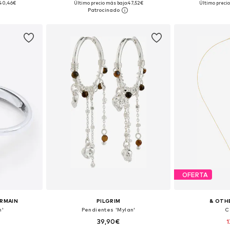
40,46€
Último precio más bajo:
47,52€
Último precio
esta
Añadir a la cesta
Añadir
OFERTA
ERMAIN
PILGRIM
& OTH
n'
Pendientes 'Mylan'
C
39,90€
1