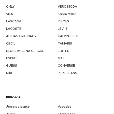
ONLY
VERO MODA
VILA
Karen Millen
LASCANA
PIECES
LACOSTE
LEVI'S
ADIDAS ORIGINALS
CALVIN KLEIN
CECIL
TAMARIS
LEGER by LENA GERCKE
EDITED
ESPRIT
GAP
GUESS
CONVERSE
NIKE
PEPE JEANS
REBAJAS
Jerséis y punto
Vestidos
Jeans
Chaquetas