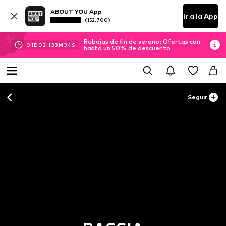
ABOUT YOU App
Ir a la App
(152.700)
Rebajas de fin de verano: Ofertas con
01
D
02
H
33
M
33
S
hasta un 50% de descuento
Seguir