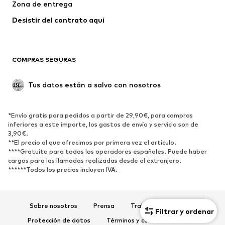
Zona de entrega
Ropa interior
Blusas y camisas
Abrigos
Faldas
Desistir del contrato aquí 
Ropa de baño
Sudaderas
Blazers
Jumpsuits y monos
COMPRAS SEGURAS
Tallas grandes
Ropa de maternidad
Ocasiones
Exclusivo
Tus datos están a salvo con nosotros
Reciclado
ZAPATOS
*Envío gratis para pedidos a partir de 29,90€, para compras
inferiores a este importe, los gastos de envío y servicio son de
3,90€.
Nuevo
Tendencia
**El precio al que ofrecimos por primera vez el artículo.
Zapatillas de deporte
Botines
****Gratuito para todos los operadores españoles. Puede haber
cargos para las llamadas realizadas desde el extranjero.
Zapatos de tacón y plataforma
Botas
******Todos los precios incluyen IVA.
Sandalias
Zapatos bajos
Zapatos deportivos
Bailarinas
Sobre nosotros
Prensa
Trabaja con nosotros
Mules
Zapatillas de casa
Filtrar y ordenar
Protección de datos
Términos y condiciones de uso
Exclusivo