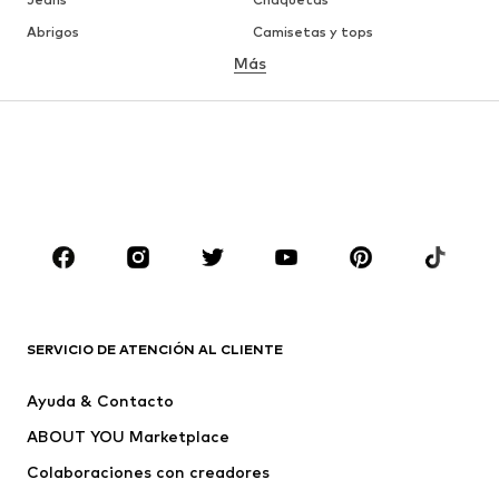
Abrigos
Camisetas y tops
Más
Pantalones
Ropa interior
Faldas
Blusas y camisas
Sudaderas y sudaderas con
Blazers
capucha
Ropa de baño
Jumpsuits y monos
Tallas grandes
Ropa de maternidad
Zapatos
Deporte
Complementos
Premium
ROPA
SERVICIO DE ATENCIÓN AL CLIENTE
Nuevo
Tendencia
Ayuda & Contacto
Vestidos
Jeans
ABOUT YOU Marketplace
Camisetas y tops
Pantalones
Colaboraciones con creadores
Chaquetas
Jerséis y punto