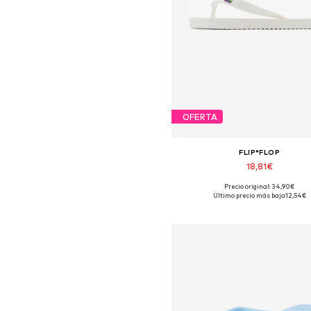
OFERTA
FLIP*FLOP
18,81€
Precio original: 34,90€
Tallas disponibles: 36, 37, 38, 4
Último precio más bajo:
12,54€
Añadir a la cesta