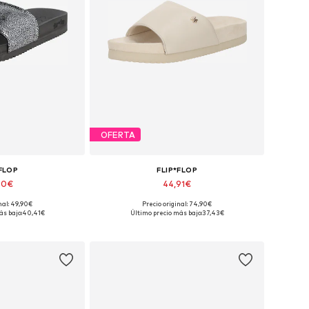
OFERTA
*FLOP
FLIP*FLOP
90€
44,91€
nal: 49,90€
Precio original: 74,90€
ibles: 37, 40
Tallas disponibles: 37, 39, 40
ás bajo:
40,41€
Último precio más bajo:
37,43€
 la cesta
Añadir a la cesta