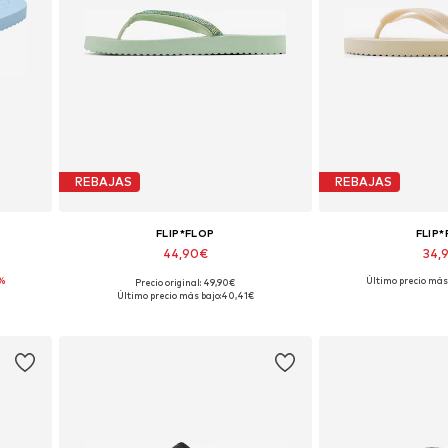
REBAJAS
REBAJAS
FLIP*FLOP
FLIP
44,90€
34,
%
Último precio más 
Precio original: 49,90€
Tallas disponibles: 36
Tallas disp
Último precio más bajo:
40,41€
Añadir a la cesta
Añadir a