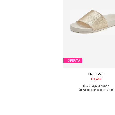
OFERTA
FLIP*FLOP
40,41€
Precio original: 49,90€
Tallas disponibles: 36, 40
Último precio más bajo:
40,41€
Añadir a la cesta