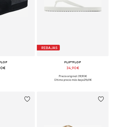
REBAJAS
*FLOP
FLIP*FLOP
90€
34,90€
Precio original: 39,90€
les: 38, 39, 40
Tallas disponibles: 36, 39, 40, 41
Último precio más bajo:
29,61€
 la cesta
Añadir a la cesta