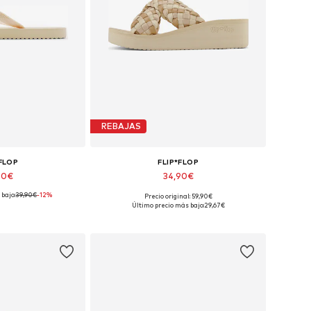
REBAJAS
*FLOP
FLIP*FLOP
90€
34,90€
bajo:
39,90€
-12%
Precio original: 59,90€
onibles: 36
Tallas disponibles: 36, 40, 42
Último precio más bajo:
29,67€
 la cesta
Añadir a la cesta