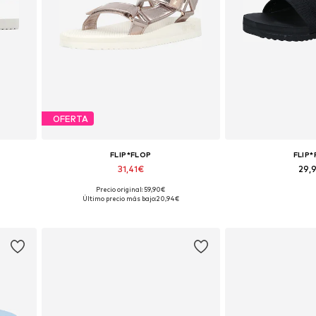
OFERTA
FLIP*FLOP
FLIP
31,41€
29,
Precio original: 59,90€
0, 41
Tallas disponibles: 36, 37, 38, 40
Tallas disponib
Último precio más bajo:
20,94€
Añadir a la cesta
Añadir a