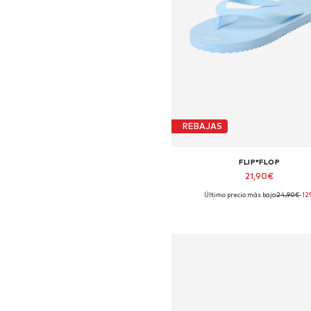
REBAJAS
FLIP*FLOP
21,90€
Último precio más bajo:
24,90€
-12
Tallas disponibles: 41
Añadir a la cesta