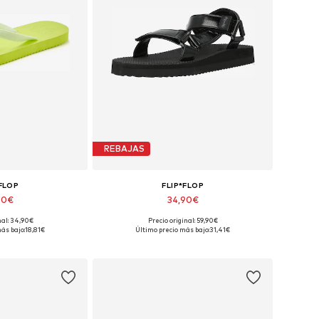
REBAJAS
*FLOP
FLIP*FLOP
90€
34,90€
nal: 34,90€
Precio original: 59,90€
ibles: 36, 37
Tallas disponibles: 36, 37
ás bajo:
18,81€
Último precio más bajo:
31,41€
 la cesta
Añadir a la cesta