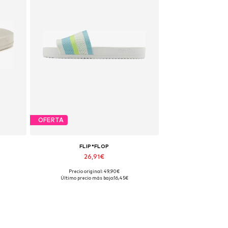
OFERTA
FLIP*FLOP
26,91€
Precio original: 49,90€
Tallas disponibles: 39
Último precio más bajo:
16,45€
Añadir a la cesta