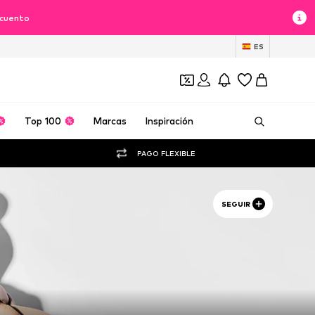
scuento
ES
Top 100
Marcas
Inspiración
PAGO FLEXIBLE
SEGUIR