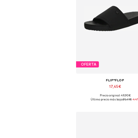
OFERTA
FLIP*FLOP
17,45€
Precio original: 49,90€
Tallas disponibles: 36
Último precio más bajo:
31,41€
-44
Añadir a la cesta