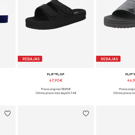
REBAJAS
REBAJAS
FLIP*FLOP
FLIP
47,90€
44,
Precio original: 59,90€
Precio origi
0
Tallas disponibles: 40
Tallas dispon
Último precio más bajo:
31,74€
Último precio m
Añadir a la cesta
Añadir a