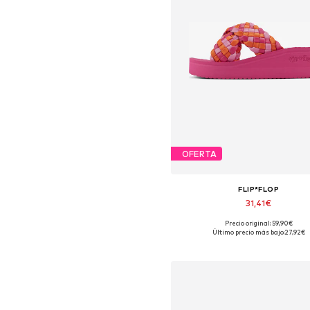
OFERTA
FLIP*FLOP
31,41€
Precio original: 59,90€
Tallas disponibles: 41
Último precio más bajo:
27,92€
Añadir a la cesta