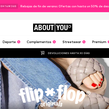
Rebajas de fin de verano: Ofertas con hasta un 50% de de
03
H
14
M
35
S
ABOUT
YOU
Deporte
Complementos
Streetwear
Premium
DEVOLUCIONES HASTA 30 DÍAS