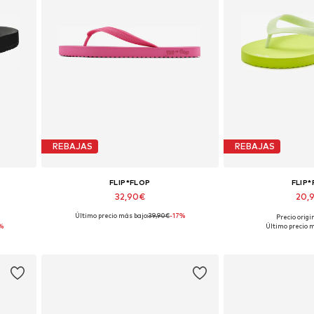
REBAJAS
REBAJAS
FLIP*FLOP
FLIP
32,90€
20,
Último precio más bajo:
39,90€
-17%
Precio origi
Tallas disponibles: 37
Tallas dispon
%
Último precio m
Añadir a la cesta
Añadir a