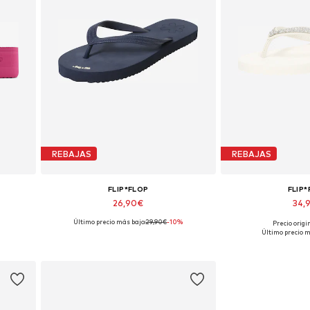
REBAJAS
REBAJAS
FLIP*FLOP
FLIP
26,90€
34,
Último precio más bajo:
29,90€
-10%
Precio origi
Tallas disponibles: 36
Tallas disp
Último precio m
Añadir a la cesta
Añadir a