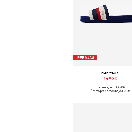
REBAJAS
FLIP*FLOP
44,90€
Precio original: 49,90€
Tallas disponibles: 37, 39, 4
Último precio más bajo:
35,92€
Añadir a la cesta