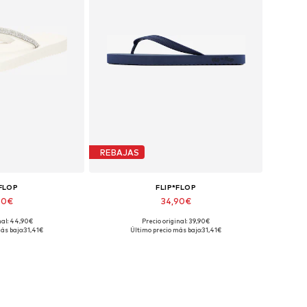
REBAJAS
*FLOP
FLIP*FLOP
90€
34,90€
nal: 44,90€
Precio original: 39,90€
onibles: 38
Tallas disponibles: 37
ás bajo:
31,41€
Último precio más bajo:
31,41€
 la cesta
Añadir a la cesta