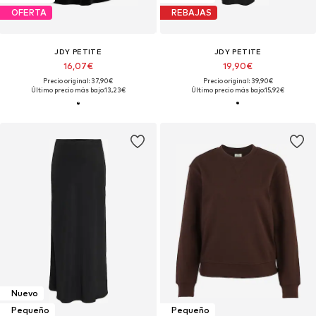
OFERTA
REBAJAS
JDY PETITE
JDY PETITE
16,07€
19,90€
Precio original: 37,90€
Precio original: 39,90€
Último precio más bajo:
13,23€
Último precio más bajo:
15,92€
Nuevo
Pequeño
Pequeño