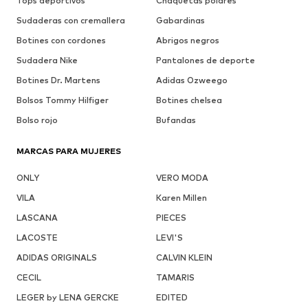
Tops deportivos
Chaquetas polares
Sudaderas con cremallera
Gabardinas
Botines con cordones
Abrigos negros
Sudadera Nike
Pantalones de deporte
Botines Dr. Martens
Adidas Ozweego
Bolsos Tommy Hilfiger
Botines chelsea
Bolso rojo
Bufandas
MARCAS PARA MUJERES
ONLY
VERO MODA
VILA
Karen Millen
LASCANA
PIECES
LACOSTE
LEVI'S
ADIDAS ORIGINALS
CALVIN KLEIN
CECIL
TAMARIS
LEGER by LENA GERCKE
EDITED