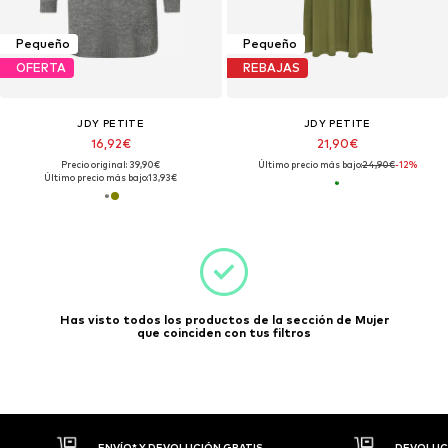
Pequeño
Pequeño
OFERTA
REBAJAS
JDY PETITE
JDY PETITE
16,92€
21,90€
Precio original: 39,90€
Último precio más bajo:
24,90€
-12%
Último precio más bajo:
13,93€
Has visto todos los productos de la sección de Mujer
que coinciden con tus filtros
DEVOLUCIONES HASTA 30 DÍAS
P