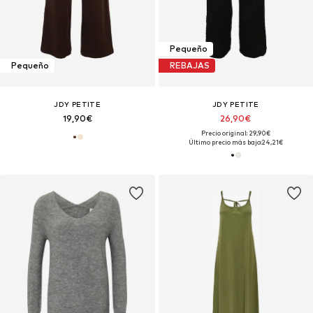
Pequeño
Pequeño
REBAJAS
JDY PETITE
JDY PETITE
19,90€
26,90€
Precio original: 29,90€
Último precio más bajo:
24,21€