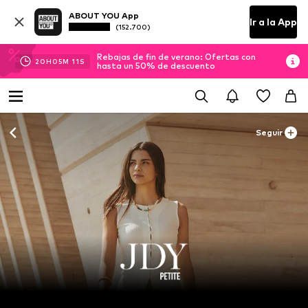
ABOUT YOU App
Ir a la App
(152.700)
Rebajas de fin de verano: Ofertas con
20
H
05
M
10
S
hasta un 50% de descuento
Seguir