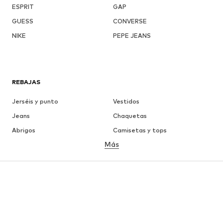
ESPRIT
GAP
GUESS
CONVERSE
NIKE
PEPE JEANS
REBAJAS
Jerséis y punto
Vestidos
Jeans
Chaquetas
Abrigos
Camisetas y tops
Más
Pantalones
Ropa interior
Faldas
Blusas y camisas
Sudaderas y sudaderas con
Blazers
capucha
Ropa de baño
Jumpsuits y monos
Tallas grandes
Ropa de maternidad