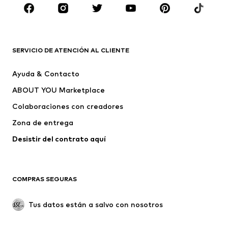
Zapatos
Deporte
Complementos
Premium
ROPA
SERVICIO DE ATENCIÓN AL CLIENTE
Nuevo
Tendencia
Ayuda & Contacto
Vestidos
Jeans
ABOUT YOU Marketplace
Camisetas y tops
Pantalones
Colaboraciones con creadores
Chaquetas
Jerséis y punto
Zona de entrega
Ropa interior
Blusas y camisas
Abrigos
Faldas
Desistir del contrato aquí 
Ropa de baño
Sudaderas
Blazers
Jumpsuits y monos
COMPRAS SEGURAS
Tallas grandes
Ropa de maternidad
Ocasiones
Exclusivo
Tus datos están a salvo con nosotros
Reciclado