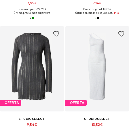
7,95€
7,14€
Precio original: 22,90€
Precio original: 19,90€
Último precio más bajo:
7,95€
Último precio más bajo:
8,33€
-14%
OFERTA
OFERTA
STUDIOSELECT
STUDIOSELECT
9,54€
13,52€