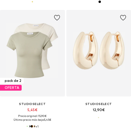
pack de 2
OFERTA
STUDIOSELECT
STUDIOSELECT
5,45€
12,90€
Precio original: 15,90€
Último precio más bajo:
5,45€
+
1