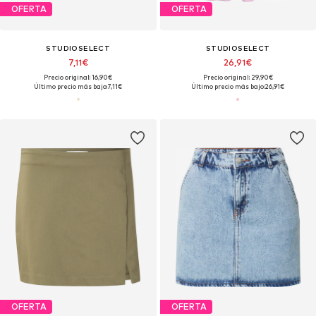
OFERTA
OFERTA
STUDIOSELECT
STUDIOSELECT
7,11€
26,91€
Precio original: 16,90€
Precio original: 29,90€
Último precio más bajo:
7,11€
Último precio más bajo:
26,91€
OFERTA
OFERTA