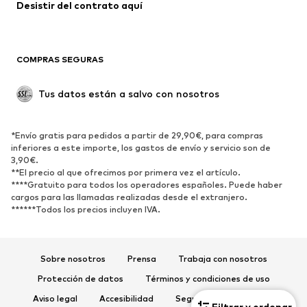
Abrigos
Faldas
Desistir del contrato aquí 
Ropa de baño
Sudaderas
Blazers
Jumpsuits y monos
COMPRAS SEGURAS
Tallas grandes
Ropa de maternidad
Ocasiones
Exclusivo
Tus datos están a salvo con nosotros
Reciclado
ZAPATOS
*Envío gratis para pedidos a partir de 29,90€, para compras
inferiores a este importe, los gastos de envío y servicio son de
3,90€.
Nuevo
Tendencia
**El precio al que ofrecimos por primera vez el artículo.
Zapatillas de deporte
Botines
****Gratuito para todos los operadores españoles. Puede haber
cargos para las llamadas realizadas desde el extranjero.
Zapatos de tacón y plataforma
Botas
******Todos los precios incluyen IVA.
Sandalias
Zapatos bajos
Zapatos deportivos
Bailarinas
Sobre nosotros
Prensa
Trabaja con nosotros
Mules
Zapatillas de casa
Protección de datos
Términos y condiciones de uso
Exclusivo
Aviso legal
Accesibilidad
Seguridad del producto
Filtrar y ordenar