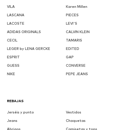
VILA
Karen Millen
LASCANA
PIECES
LACOSTE
LEVI'S
ADIDAS ORIGINALS
CALVIN KLEIN
CECIL
TAMARIS
LEGER by LENA GERCKE
EDITED
ESPRIT
GAP
GUESS
CONVERSE
NIKE
PEPE JEANS
REBAJAS
Jerséis y punto
Vestidos
Jeans
Chaquetas
Abrigos
Camisetas y tops