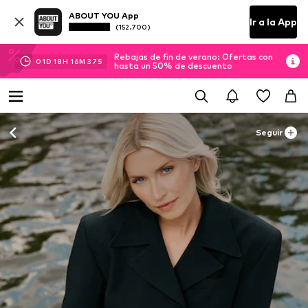
ABOUT YOU App
Ir a la App
(152.700)
Rebajas de fin de verano: Ofertas con
01
D
18
H
16
M
36
S
hasta un 50% de descuento
Seguir