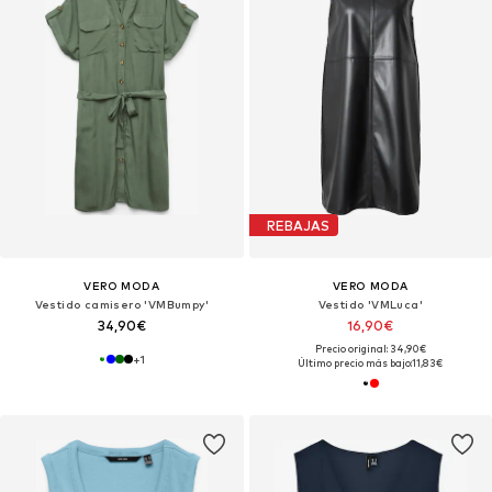
REBAJAS
VERO MODA
VERO MODA
Vestido camisero 'VMBumpy'
Vestido 'VMLuca'
34,90€
16,90€
Precio original: 34,90€
+
1
Último precio más bajo:
11,83€