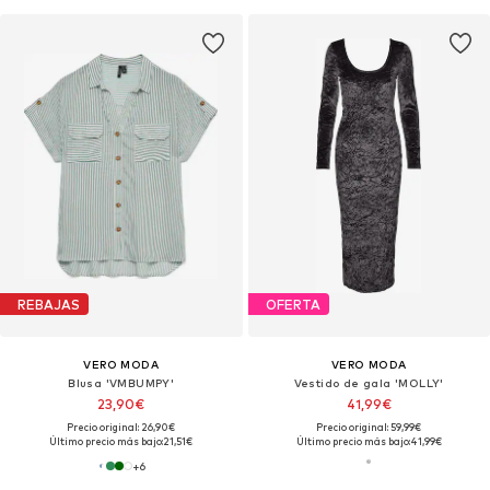
REBAJAS
OFERTA
VERO MODA
VERO MODA
Blusa 'VMBUMPY'
Vestido de gala 'MOLLY'
23,90€
41,99€
Precio original: 26,90€
Precio original: 59,99€
Último precio más bajo:
21,51€
Último precio más bajo:
41,99€
+
6