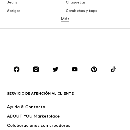
Jeans
Chaquetas
Abrigos
Camisetas y tops
Más
Pantalones
Ropa interior
Faldas
Blusas y camisas
Sudaderas y sudaderas con
Blazers
capucha
Ropa de baño
Jumpsuits y monos
Tallas grandes
Ropa de maternidad
Zapatos
Deporte
Complementos
Premium
ROPA
SERVICIO DE ATENCIÓN AL CLIENTE
Nuevo
Tendencia
Ayuda & Contacto
Vestidos
Jeans
ABOUT YOU Marketplace
Camisetas y tops
Pantalones
Colaboraciones con creadores
Chaquetas
Jerséis y punto