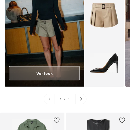
Ver look
1
/
3