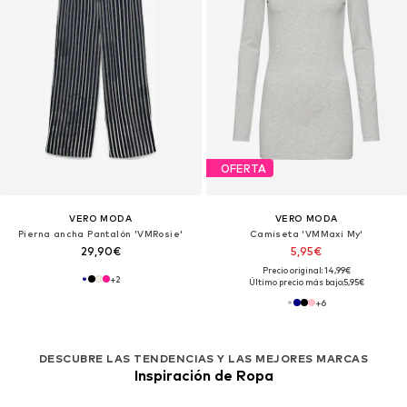
OFERTA
VERO MODA
VERO MODA
Pierna ancha Pantalón 'VMRosie'
Camiseta 'VMMaxi My'
29,90€
5,95€
Precio original: 14,99€
+
2
Último precio más bajo:
5,95€
+
6
DESCUBRE LAS TENDENCIAS Y LAS MEJORES MARCAS
Inspiración de Ropa