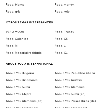
Ropa, blanco
Ropa, marrón
Ropa, gris
Ropa, rojo
OTROS TEMAS INTERESANTES
VERO MODA
Ropa, Trendy
Ropa, Color liso
Ropa, XS
Ropa, M
Ropa, L
Ropa, Material reciclado
Ropa, XL
ABOUT YOU X INTERNATIONAL
About You Bulgaria
About You República Checa
About You Dinamarca
About You Austria
About You Suiza
About You Alemania
About You Chipre
About You Suiza (en)
About You Alemania (en)
About You Países Bajos (de)
About You Global (en)
About You Global (es)