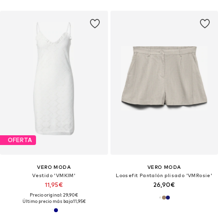
OFERTA
VERO MODA
VERO MODA
Vestido 'VMKIM'
Loosefit Pantalón plisado 'VMRosie'
11,95€
26,90€
Precio original: 29,90€
Último precio más bajo:
11,95€