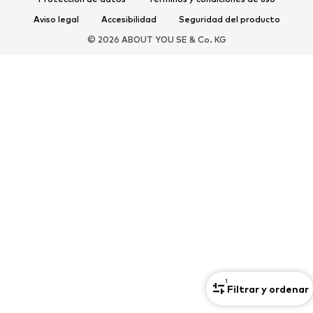
Aviso legal
Accesibilidad
Seguridad del producto
DEPORTE
© 2026 ABOUT YOU SE & Co. KG
Ropa deportiva
Disciplinas deportivas
Zapatos deportivos
Mochilas deportivas y bolsos
Complementos deportivos
COMPLEMENTOS
Nuevo
Bolsos y mochilas
Joyería
Chales y pañuelos
Sombreros y gorros
Cinturones
Carteras y estuches
Gafas de sol
Relojes
Accesorios para el hogar
Accesorios para el pelo
Guantes
Exclusivo
Reciclado
1
Filtrar y ordenar
PREMIUM