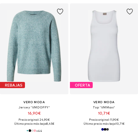
REBAJAS
OFERTA
VERO MODA
VERO MODA
Jersey 'VMDOFFY'
Top 'VMMaxi'
16,90€
10,71€
Precio original: 24,90€
Precio original: 11,90€
Último precio más bajo:
8,45€
Último precio más bajo:
10,71€
+
44