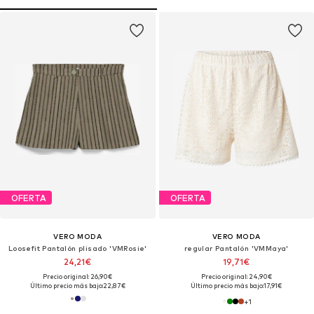
OFERTA
OFERTA
VERO MODA
VERO MODA
Loosefit Pantalón plisado 'VMRosie'
regular Pantalón 'VMMaya'
24,21€
19,71€
Precio original: 26,90€
Precio original: 24,90€
Último precio más bajo:
22,87€
Último precio más bajo:
17,91€
+
1