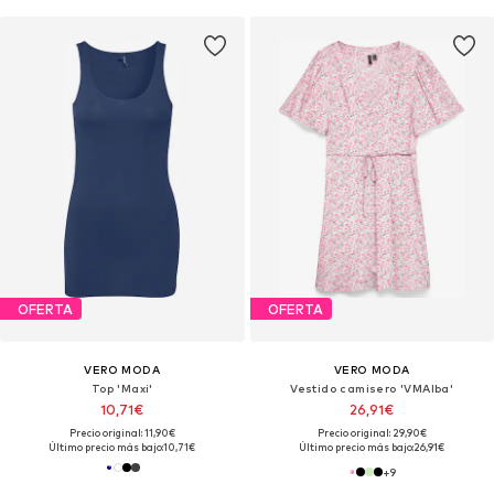
OFERTA
OFERTA
VERO MODA
VERO MODA
Top 'Maxi'
Vestido camisero 'VMAlba'
10,71€
26,91€
Precio original: 11,90€
Precio original: 29,90€
Último precio más bajo:
10,71€
Último precio más bajo:
26,91€
+
9