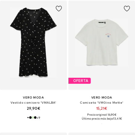
OFERTA
VERO MODA
VERO MODA
Vestido camisero 'VMALBA'
Camiseta 'VMGina Mette'
29,90€
15,21€
Precio original: 16,90€
+
9
Último precio más bajo:
13,41€