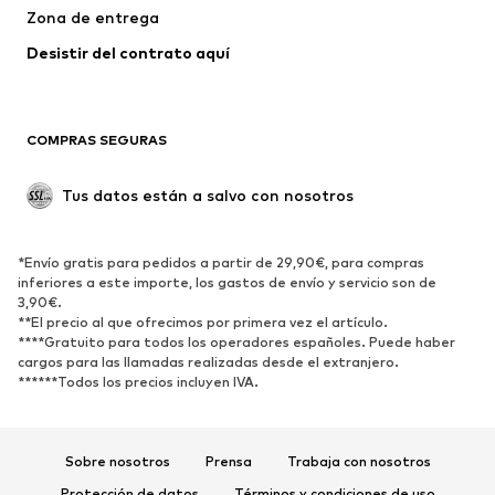
Zona de entrega
Ropa interior
Blusas y camisas
Abrigos
Faldas
Desistir del contrato aquí 
Ropa de baño
Sudaderas
Blazers
Jumpsuits y monos
COMPRAS SEGURAS
Tallas grandes
Ropa de maternidad
Ocasiones
Exclusivo
Tus datos están a salvo con nosotros
Reciclado
ZAPATOS
*Envío gratis para pedidos a partir de 29,90€, para compras
inferiores a este importe, los gastos de envío y servicio son de
3,90€.
Nuevo
Tendencia
**El precio al que ofrecimos por primera vez el artículo.
Zapatillas de deporte
Botines
****Gratuito para todos los operadores españoles. Puede haber
cargos para las llamadas realizadas desde el extranjero.
Zapatos de tacón y plataforma
Botas
******Todos los precios incluyen IVA.
Sandalias
Zapatos bajos
Zapatos deportivos
Bailarinas
Sobre nosotros
Prensa
Trabaja con nosotros
Mules
Zapatillas de casa
Protección de datos
Términos y condiciones de uso
Exclusivo