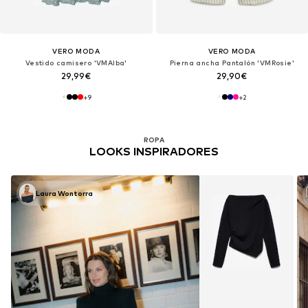
VERO MODA
VERO MODA
Vestido camisero 'VMAlba'
Pierna ancha Pantalón 'VMRosie'
29,99€
29,90€
+
9
+
2
ROPA
LOOKS INSPIRADORES
Laura Wontorra