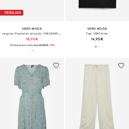
REBAJAS
VERO MODA
VERO MODA
regular Pantalón plisado 'VMJESMILO'
Top 'VMChloe'
18,90€
14,90€
Último precio más bajo:
21,90€
-13%