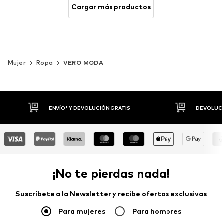
Cargar más productos
Mujer
Ropa
VERO MODA
DEVOLUCIONES HASTA 30 DÍAS
P
¡No te pierdas nada!
Suscríbete a la Newsletter y recibe ofertas exclusivas
Para mujeres
Para hombres