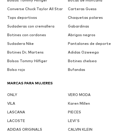
Bolsos Tommy Hilfiger
Botas de montaña
Converse Chuck Taylor All Star
Carteras Guess
Tops deportivos
Chaquetas polares
Sudaderas con cremallera
Gabardinas
Botines con cordones
Abrigos negros
Sudadera Nike
Pantalones de deporte
Botines Dr. Martens
Adidas Ozweego
Bolsos Tommy Hilfiger
Botines chelsea
Bolso rojo
Bufandas
MARCAS PARA MUJERES
ONLY
VERO MODA
VILA
Karen Millen
LASCANA
PIECES
LACOSTE
LEVI'S
ADIDAS ORIGINALS
CALVIN KLEIN