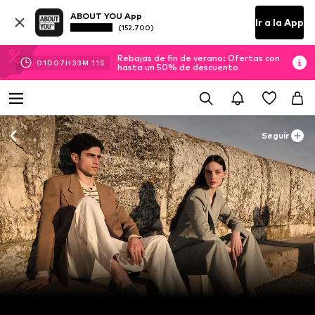
ABOUT YOU App
Ir a la App
(152.700)
Rebajas de fin de verano: Ofertas con
01
D
07
H
33
M
10
S
hasta un 50% de descuento
Seguir