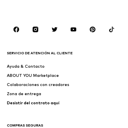
capucha
Ropa de baño
Jumpsuits y monos
Tallas grandes
Ropa de maternidad
Zapatos
Deporte
Complementos
Premium
ROPA
SERVICIO DE ATENCIÓN AL CLIENTE
Nuevo
Tendencia
Ayuda & Contacto
Vestidos
Jeans
ABOUT YOU Marketplace
Camisetas y tops
Pantalones
Colaboraciones con creadores
Chaquetas
Jerséis y punto
Zona de entrega
Ropa interior
Blusas y camisas
Abrigos
Faldas
Desistir del contrato aquí 
Ropa de baño
Sudaderas
Blazers
Jumpsuits y monos
COMPRAS SEGURAS
Tallas grandes
Ropa de maternidad