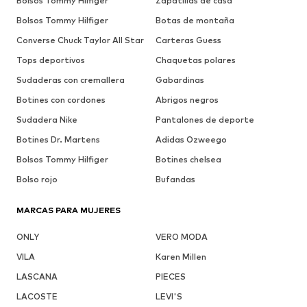
Bolsos Tommy Hilfiger
Zapatillas de casa
Bolsos Tommy Hilfiger
Botas de montaña
Converse Chuck Taylor All Star
Carteras Guess
Tops deportivos
Chaquetas polares
Sudaderas con cremallera
Gabardinas
Botines con cordones
Abrigos negros
Sudadera Nike
Pantalones de deporte
Botines Dr. Martens
Adidas Ozweego
Bolsos Tommy Hilfiger
Botines chelsea
Bolso rojo
Bufandas
MARCAS PARA MUJERES
ONLY
VERO MODA
VILA
Karen Millen
LASCANA
PIECES
LACOSTE
LEVI'S