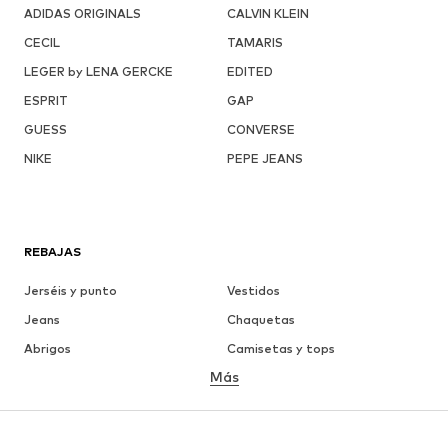
ADIDAS ORIGINALS
CALVIN KLEIN
CECIL
TAMARIS
LEGER by LENA GERCKE
EDITED
ESPRIT
GAP
GUESS
CONVERSE
NIKE
PEPE JEANS
REBAJAS
Jerséis y punto
Vestidos
Jeans
Chaquetas
Abrigos
Camisetas y tops
Más
Pantalones
Ropa interior
Faldas
Blusas y camisas
Sudaderas y sudaderas con
Blazers