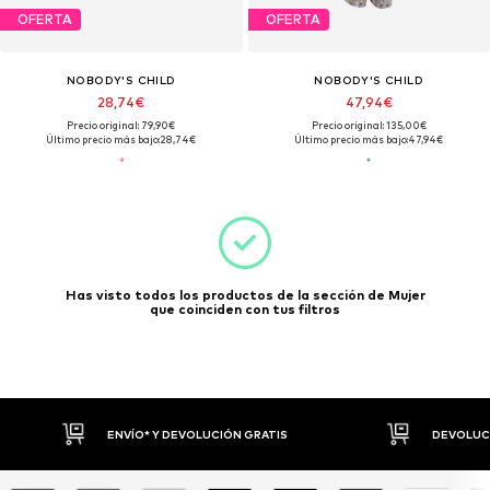
OFERTA
OFERTA
NOBODY'S CHILD
NOBODY'S CHILD
28,74€
47,94€
Precio original: 79,90€
Precio original: 135,00€
Último precio más bajo:
28,74€
Último precio más bajo:
47,94€
Has visto todos los productos de la sección de Mujer
que coinciden con tus filtros
ENVÍO* Y DEVOLUCIÓN GRATIS
DEVOLUCI