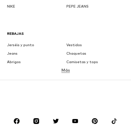
NIKE
PEPE JEANS
REBAJAS
Jerséis y punto
Vestidos
Jeans
Chaquetas
Abrigos
Camisetas y tops
Más
Pantalones
Ropa interior
Faldas
Blusas y camisas
Sudaderas y sudaderas con
Blazers
capucha
Ropa de baño
Jumpsuits y monos
Tallas grandes
Ropa de maternidad
Zapatos
Deporte
Complementos
Premium