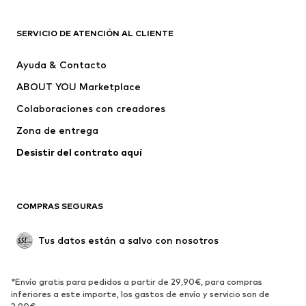
ROPA
SERVICIO DE ATENCIÓN AL CLIENTE
Nuevo
Tendencia
Ayuda & Contacto
Vestidos
Jeans
ABOUT YOU Marketplace
Camisetas y tops
Pantalones
Colaboraciones con creadores
Chaquetas
Jerséis y punto
Zona de entrega
Ropa interior
Blusas y camisas
Abrigos
Faldas
Desistir del contrato aquí 
Ropa de baño
Sudaderas
Blazers
Jumpsuits y monos
COMPRAS SEGURAS
Tallas grandes
Ropa de maternidad
Ocasiones
Exclusivo
Tus datos están a salvo con nosotros
Reciclado
ZAPATOS
*Envío gratis para pedidos a partir de 29,90€, para compras
inferiores a este importe, los gastos de envío y servicio son de