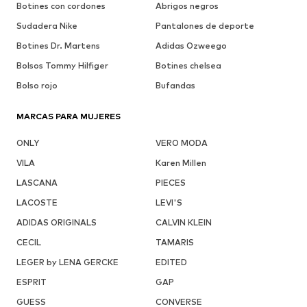
Botines con cordones
Abrigos negros
Sudadera Nike
Pantalones de deporte
Botines Dr. Martens
Adidas Ozweego
Bolsos Tommy Hilfiger
Botines chelsea
Bolso rojo
Bufandas
MARCAS PARA MUJERES
ONLY
VERO MODA
VILA
Karen Millen
LASCANA
PIECES
LACOSTE
LEVI'S
ADIDAS ORIGINALS
CALVIN KLEIN
CECIL
TAMARIS
LEGER by LENA GERCKE
EDITED
ESPRIT
GAP
GUESS
CONVERSE