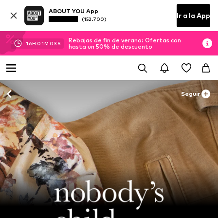
ABOUT YOU App
Ir a la App
(152.700)
Rebajas de fin de verano: Ofertas con
16
H
01
M
03
S
hasta un 50% de descuento
Seguir