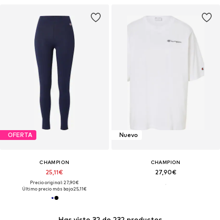
OFERTA
Nuevo
CHAMPION
CHAMPION
25,11€
27,90€
Precio original: 27,90€
Último precio más bajo:
25,11€
Has visto 32 de 232 productos