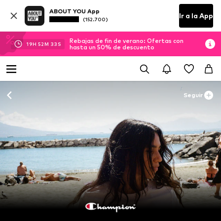
ABOUT YOU App
Ir a la App
(152.700)
Rebajas de fin de verano: Ofertas con
19
H
52
M
31
S
hasta un 50% de descuento
Seguir