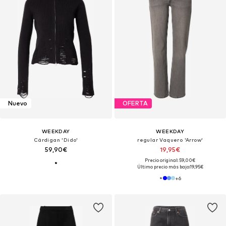
Nuevo
OFERTA
WEEKDAY
WEEKDAY
Cárdigan 'Dido'
regular Vaquero 'Arrow'
59,90€
19,95€
Precio original: 59,00€
Último precio más bajo:
19,95€
+
6