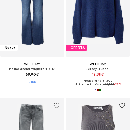
Nuevo
OFERTA
WEEKDAY
WEEKDAY
Pierna ancha Vaquero 'Helix'
Jersey 'Funda'
69,90€
18,95€
Precio original: 54,90€
Último precio más bajo:
26,32€
-28%