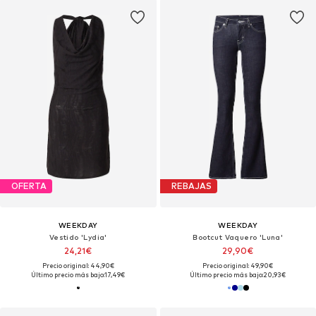
OFERTA
REBAJAS
WEEKDAY
WEEKDAY
Vestido 'Lydia'
Bootcut Vaquero 'Luna'
24,21€
29,90€
Precio original: 44,90€
Precio original: 49,90€
Último precio más bajo:
17,49€
Último precio más bajo:
20,93€