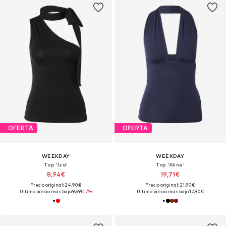
OFERTA
OFERTA
WEEKDAY
WEEKDAY
Top 'Iza'
Top 'Aline'
8,94€
19,71€
Precio original: 24,90€
Precio original: 21,90€
Último precio más bajo:
9,69€
-7%
Último precio más bajo:
17,90€