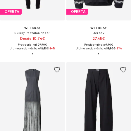
OFERTA
OFERTA
WEEKDAY
WEEKDAY
Skinny Pantalón 'Ricci'
Jersey
Desde 10,74€
27,45€
Precio original: 29,90€
Precio original: 69,90€
Último precio más bajo:
12,53€
-14%
Último precio más bajo:
39,90€
-31%