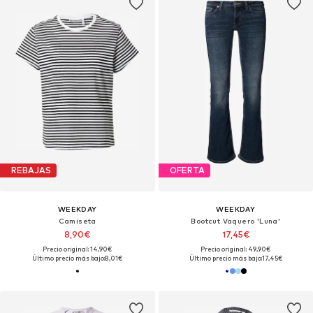
REBAJAS
OFERTA
WEEKDAY
WEEKDAY
Camiseta
Bootcut Vaquero 'Luna'
8,90€
17,45€
Precio original: 14,90€
Precio original: 49,90€
Último precio más bajo:
8,01€
Último precio más bajo:
17,45€