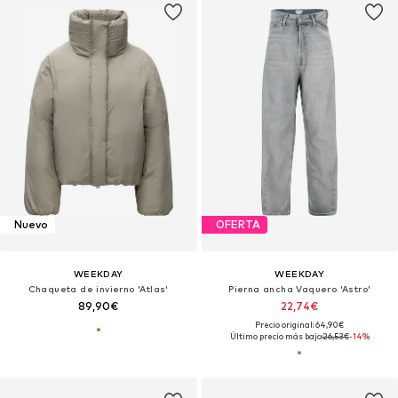
Nuevo
OFERTA
WEEKDAY
WEEKDAY
Chaqueta de invierno 'Atlas'
Pierna ancha Vaquero 'Astro'
89,90€
22,74€
Precio original: 64,90€
Último precio más bajo:
26,53€
-14%