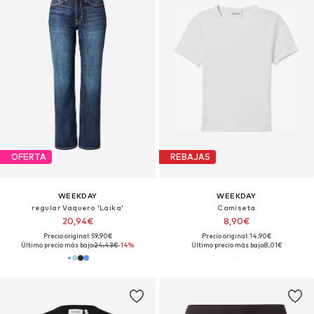
OFERTA
REBAJAS
WEEKDAY
WEEKDAY
regular Vaquero 'Laika'
Camiseta
20,94€
8,90€
Precio original: 59,90€
Precio original: 14,90€
Último precio más bajo:
24,43€
-14%
Último precio más bajo:
8,01€