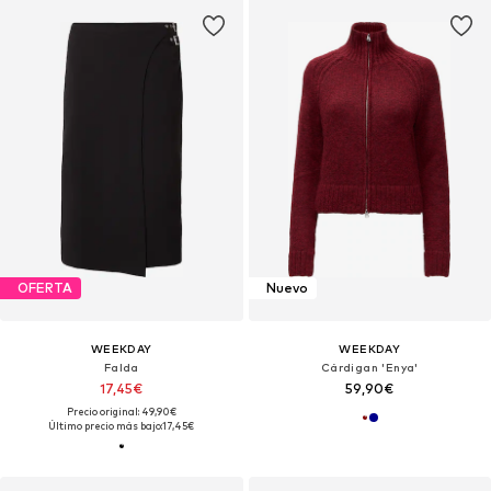
OFERTA
Nuevo
WEEKDAY
WEEKDAY
Falda
Cárdigan 'Enya'
17,45€
59,90€
Precio original: 49,90€
Último precio más bajo:
17,45€