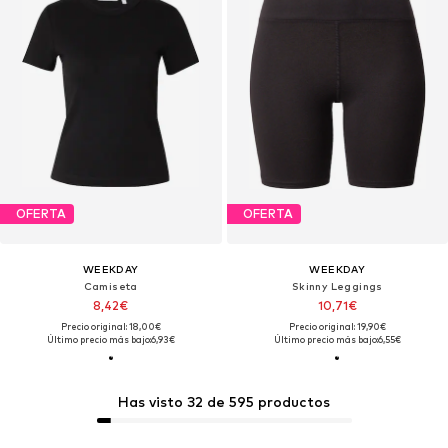
OFERTA
OFERTA
WEEKDAY
WEEKDAY
Camiseta
Skinny Leggings
8,42€
10,71€
Precio original: 18,00€
Precio original: 19,90€
Último precio más bajo:
6,93€
Último precio más bajo:
6,55€
Has visto 32 de 595 productos