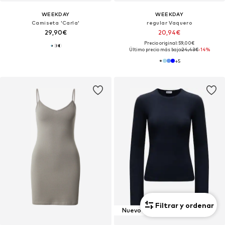
WEEKDAY
WEEKDAY
Camiseta 'Carla'
regular Vaquero
29,90€
20,94€
Precio original: 59,00€
Último precio más bajo:
24,43€
-14%
+
5
Filtrar y ordenar
Nuevo