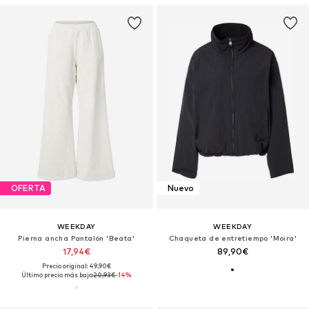
OFERTA
Nuevo
WEEKDAY
WEEKDAY
Pierna ancha Pantalón 'Beata'
Chaqueta de entretiempo 'Moira'
17,94€
89,90€
Precio original: 49,90€
Último precio más bajo:
20,93€
-14%