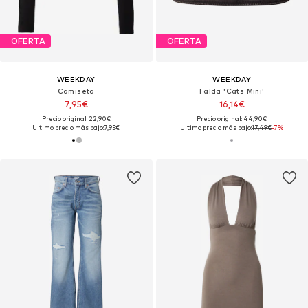
OFERTA
OFERTA
WEEKDAY
WEEKDAY
Camiseta
Falda 'Cats Mini'
7,95€
16,14€
Precio original: 22,90€
Precio original: 44,90€
Último precio más bajo:
7,95€
Último precio más bajo:
17,49€
-7%