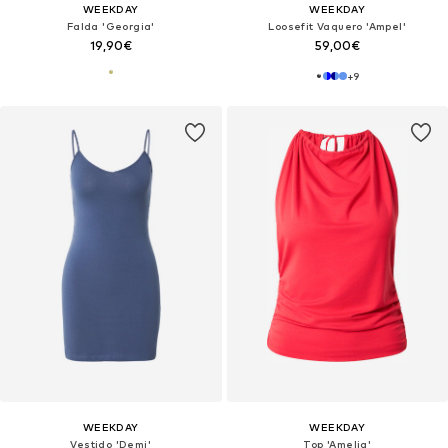
WEEKDAY
WEEKDAY
Falda 'Georgia'
Loosefit Vaquero 'Ampel'
19,90€
59,00€
+
9
WEEKDAY
WEEKDAY
Vestido 'Demi'
Top 'Amelia'