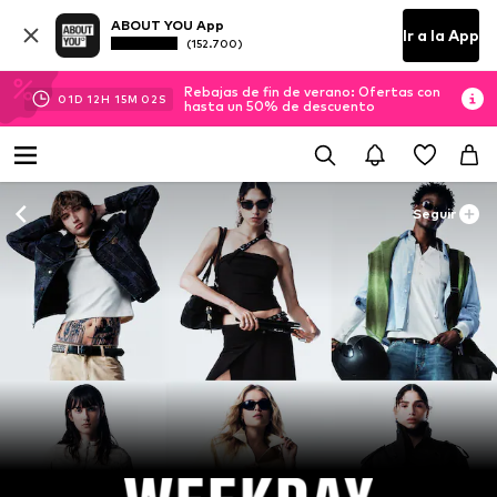
ABOUT YOU App
Ir a la App
(152.700)
Rebajas de fin de verano: Ofertas con
01
D
12
H
15
M
00
S
hasta un 50% de descuento
Seguir