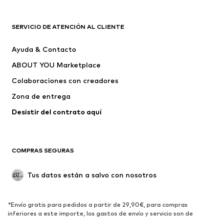
ROPA
SERVICIO DE ATENCIÓN AL CLIENTE
Nuevo
Tendencia
Ayuda & Contacto
Vestidos
Jeans
ABOUT YOU Marketplace
Camisetas y tops
Pantalones
Colaboraciones con creadores
Chaquetas
Jerséis y punto
Zona de entrega
Ropa interior
Blusas y camisas
Abrigos
Faldas
Desistir del contrato aquí 
Ropa de baño
Sudaderas
Blazers
Jumpsuits y monos
COMPRAS SEGURAS
Tallas grandes
Ropa de maternidad
Ocasiones
Exclusivo
Tus datos están a salvo con nosotros
Reciclado
ZAPATOS
*Envío gratis para pedidos a partir de 29,90€, para compras
inferiores a este importe, los gastos de envío y servicio son de