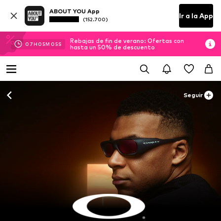
ABOUT YOU App
Ir a la App
(152.700)
Rebajas de fin de verano: Ofertas con
07
H
05
M
04
S
hasta un 50% de descuento
Seguir