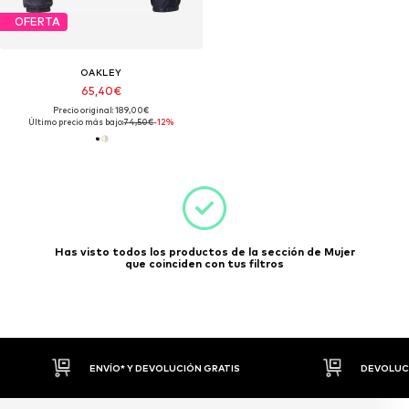
OFERTA
OAKLEY
65,40€
Precio original: 189,00€
Último precio más bajo:
74,50€
-12%
Has visto todos los productos de la sección de Mujer
que coinciden con tus filtros
DEVOLUCIONES HASTA 30 DÍAS
P