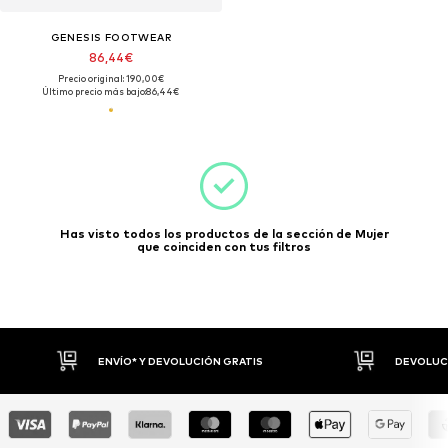
GENESIS FOOTWEAR
86,44€
Precio original: 190,00€
Último precio más bajo:
86,44€
Has visto todos los productos de la sección de Mujer
que coinciden con tus filtros
ENVÍO* Y DEVOLUCIÓN GRATIS
DEVOLUCI