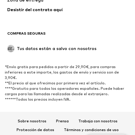
Abrigos
Faldas
Desistir del contrato aquí 
Ropa de baño
Sudaderas
Blazers
Jumpsuits y monos
COMPRAS SEGURAS
Tallas grandes
Ropa de maternidad
Ocasiones
Exclusivo
Tus datos están a salvo con nosotros
Reciclado
ZAPATOS
*Envío gratis para pedidos a partir de 29,90€, para compras
inferiores a este importe, los gastos de envío y servicio son de
3,90€.
Nuevo
Tendencia
**El precio al que ofrecimos por primera vez el artículo.
Zapatillas de deporte
Botines
****Gratuito para todos los operadores españoles. Puede haber
cargos para las llamadas realizadas desde el extranjero.
Zapatos de tacón y plataforma
Botas
******Todos los precios incluyen IVA.
Sandalias
Zapatos bajos
Zapatos deportivos
Bailarinas
Sobre nosotros
Prensa
Trabaja con nosotros
Mules
Zapatillas de casa
Protección de datos
Términos y condiciones de uso
Exclusivo