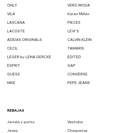
ONLY
VERO MODA
VILA
Karen Millen
LASCANA
PIECES
LACOSTE
LEVI'S
ADIDAS ORIGINALS
CALVIN KLEIN
CECIL
TAMARIS
LEGER by LENA GERCKE
EDITED
ESPRIT
GAP
GUESS
CONVERSE
NIKE
PEPE JEANS
REBAJAS
Jerséis y punto
Vestidos
Jeans
Chaquetas