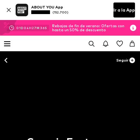
ABOUT YOU App
Ir a la App
(152.700)
Rebajas de fin de verano: Ofertas con
01
D
04
H
27
M
36
S
hasta un 50% de descuento
Seguir