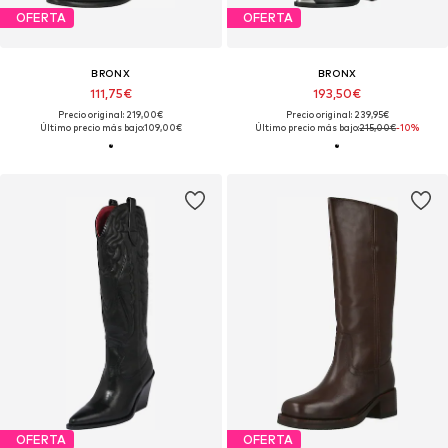
OFERTA
OFERTA
BRONX
BRONX
111,75€
193,50€
Precio original: 219,00€
Precio original: 239,95€
Último precio más bajo:
109,00€
Último precio más bajo:
215,00€
-10%
OFERTA
OFERTA