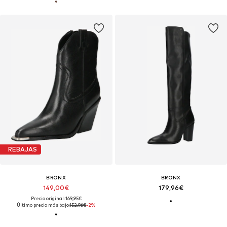
REBAJAS
BRONX
BRONX
149,00€
179,96€
Precio original: 169,95€
Último precio más bajo:
152,96€
-2%