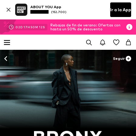
ABOUT YOU App
Ir a la App
(152.700)
Rebajas de fin de verano: Ofertas con
02
D
17
H
50
M
09
S
hasta un 50% de descuento
Seguir