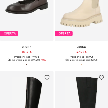
OFERTA
OFERTA
BRONX
BRONX
85,41€
47,94€
Precio original: 119,00€
Precio original: 119,95€
Último precio más bajo:
94,90€
-10%
Último precio más bajo:
39,95€