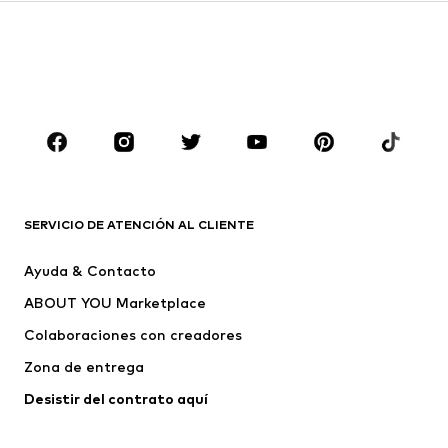
Sudaderas y sudaderas con
Blazers
capucha
Ropa de baño
Jumpsuits y monos
Tallas grandes
Ropa de maternidad
Zapatos
Deporte
Complementos
Premium
ROPA
SERVICIO DE ATENCIÓN AL CLIENTE
Nuevo
Tendencia
Ayuda & Contacto
Vestidos
Jeans
ABOUT YOU Marketplace
Camisetas y tops
Pantalones
Colaboraciones con creadores
Chaquetas
Jerséis y punto
Zona de entrega
Ropa interior
Blusas y camisas
Abrigos
Faldas
Desistir del contrato aquí 
Ropa de baño
Sudaderas