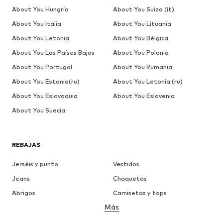
About You Hungría
About You Suiza (it)
About You Italia
About You Lituania
About You Letonia
About You Bélgica
About You Los Países Bajos
About You Polonia
About You Portugal
About You Rumania
About You Estonia(ru)
About You Letonia (ru)
About You Eslovaquia
About You Eslovenia
About You Suecia
REBAJAS
Jerséis y punto
Vestidos
Jeans
Chaquetas
Abrigos
Camisetas y tops
Más
Pantalones
Ropa interior
Faldas
Blusas y camisas