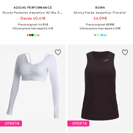
ADIDAS PERFORMANCE
BORN
Skinny Pantalón deportivo 'All Me Essentials'
Skinny Falda deportiva 'Fiorella'
Desde 40,41€
44,09€
Precio original: 44,90€
Precio original: 69,99€
Último precio más bajo:
40,41€
Último precio más bajo:
44,09€
+
2
+
1
OFERTA
OFERTA