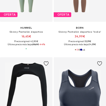
OFERTA
OFERTA
HUMMEL
BORN
Skinny Pantalón deportivo
Skinny Pantalón deportivo 'India'
16,45€
34,99€
Precio original: 42,90€
Precio original: 55,99€
Último precio más bajo:
29,61€
-44%
Último precio más bajo:
34,99€
+
6