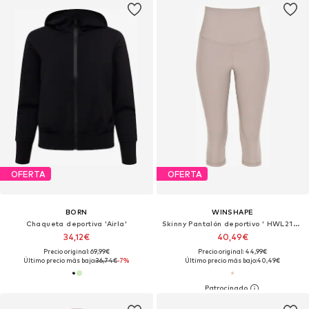
OFERTA
OFERTA
BORN
WINSHAPE
Chaqueta deportiva 'Airla'
Skinny Pantalón deportivo ' HWL217C '
34,12€
40,49€
Precio original: 69,99€
Precio original: 44,99€
Último precio más bajo:
36,74€
-7%
Último precio más bajo:
40,49€