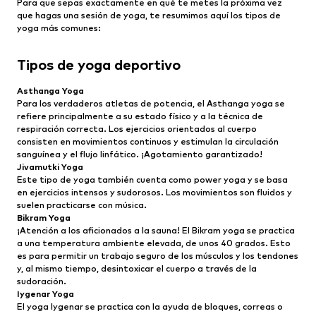
Para que sepas exactamente en qué te metes la próxima vez
que hagas una sesión de yoga, te resumimos aquí los tipos de
yoga más comunes:
Tipos de yoga deportivo
Asthanga Yoga
Para los verdaderos atletas de potencia, el Asthanga yoga se
refiere principalmente a su estado físico y a la técnica de
respiración correcta. Los ejercicios orientados al cuerpo
consisten en movimientos continuos y estimulan la circulación
sanguínea y el flujo linfático. ¡Agotamiento garantizado!
Jivamutki Yoga
Este tipo de yoga también cuenta como power yoga y se basa
en ejercicios intensos y sudorosos. Los movimientos son fluidos y
suelen practicarse con música.
Bikram Yoga
¡Atención a los aficionados a la sauna! El Bikram yoga se practica
a una temperatura ambiente elevada, de unos 40 grados. Esto
es para permitir un trabajo seguro de los músculos y los tendones
y, al mismo tiempo, desintoxicar el cuerpo a través de la
sudoración.
Iygenar Yoga
El yoga Iygenar se practica con la ayuda de bloques, correas o