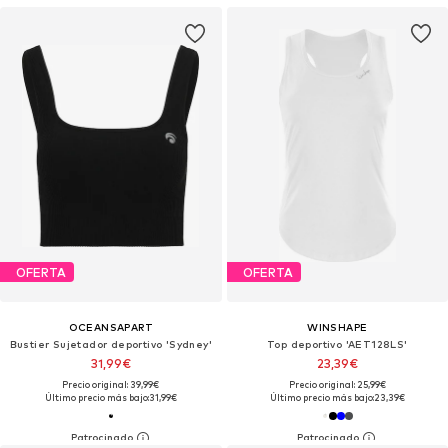
OFERTA
OFERTA
OCEANSAPART
WINSHAPE
Bustier Sujetador deportivo 'Sydney'
Top deportivo 'AET128LS'
31,99€
23,39€
Precio original: 39,99€
Precio original: 25,99€
Último precio más bajo:
31,99€
Último precio más bajo:
23,39€