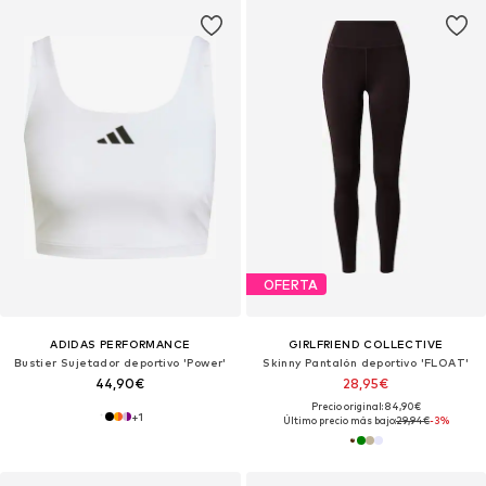
OFERTA
ADIDAS PERFORMANCE
GIRLFRIEND COLLECTIVE
Bustier Sujetador deportivo 'Power'
Skinny Pantalón deportivo 'FLOAT'
44,90€
28,95€
Precio original: 84,90€
+
1
Último precio más bajo:
29,94€
-3%