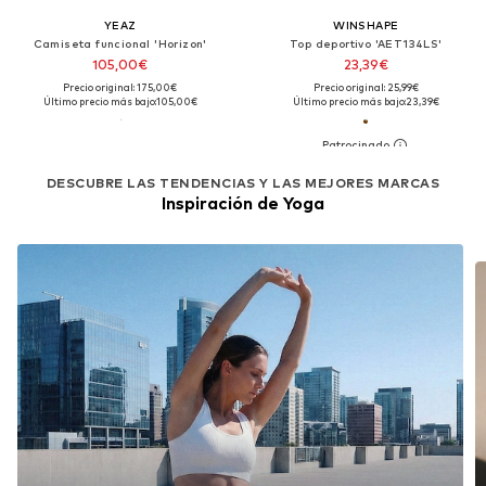
YEAZ
WINSHAPE
Camiseta funcional 'Horizon'
Top deportivo 'AET134LS'
105,00€
23,39€
Precio original: 175,00€
Precio original: 25,99€
Último precio más bajo:
105,00€
Último precio más bajo:
23,39€
DESCUBRE LAS TENDENCIAS Y LAS MEJORES MARCAS
Inspiración de Yoga