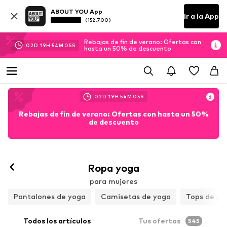
ABOUT YOU App
Ir a la App
(152.700)
Rebajas de fin de verano: Ofertas con
02
D
19
H
54
M
04
S
hasta un 50% de descuento
02
D
19
H
54
M
04
S
Rebajas de fin de verano: Ofertas con hasta un 50%
de descuento
Seguir
Ropa yoga
para mujeres
Pantalones de yoga
Camisetas de yoga
Tops de yo
Todos los artículos
Tus ofertas
545