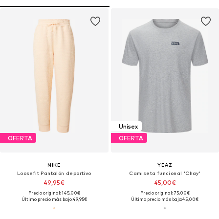
Unisex
OFERTA
OFERTA
NIKE
YEAZ
Loosefit Pantalón deportivo
Camiseta funcional 'Chay'
49,95€
45,00€
Precio original: 145,00€
Precio original: 75,00€
Último precio más bajo:
49,95€
Último precio más bajo:
45,00€