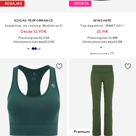
REBAJAS
OFERTA
ADIDAS PERFORMANCE
WINSHAPE
Zapatillas de running 'Runfalcon 5'
Top deportivo ' BAMT001 '
Desde 52,90€
25,19€
Precio original: 60,00€
Precio original: 34,99€
Último precio más bajo:
51,00€
Último precio más bajo:
25,19€
+
6
Premium