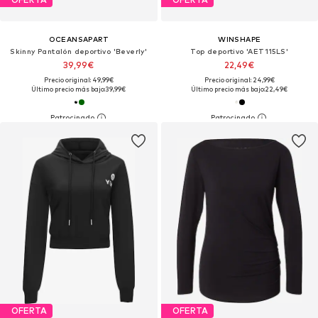
OCEANSAPART
WINSHAPE
Skinny Pantalón deportivo 'Beverly'
Top deportivo 'AET115LS'
39,99€
22,49€
Precio original: 49,99€
Precio original: 24,99€
Último precio más bajo:
39,99€
Último precio más bajo:
22,49€
OFERTA
OFERTA