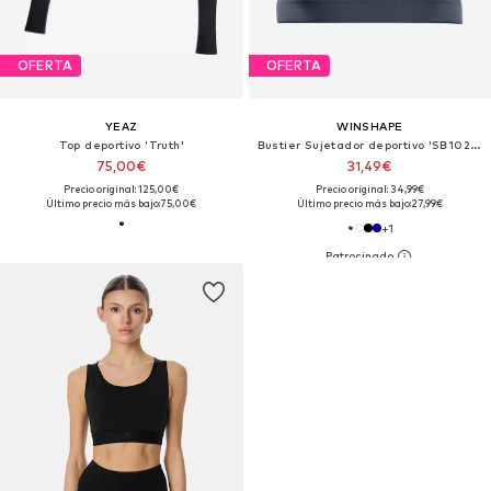
OFERTA
OFERTA
YEAZ
WINSHAPE
Top deportivo 'Truth'
Bustier Sujetador deportivo 'SB102C'
75,00€
31,49€
Precio original: 125,00€
Precio original: 34,99€
Último precio más bajo:
75,00€
Último precio más bajo:
27,99€
+
1