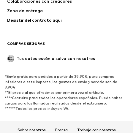
Colaboraciones con creadores
Chaquetas
Jerséis y punto
Zona de entrega
Ropa interior
Blusas y camisas
Abrigos
Faldas
Desistir del contrato aquí 
Ropa de baño
Sudaderas
Blazers
Jumpsuits y monos
COMPRAS SEGURAS
Tallas grandes
Ropa de maternidad
Ocasiones
Exclusivo
Tus datos están a salvo con nosotros
Reciclado
ZAPATOS
*Envío gratis para pedidos a partir de 29,90€, para compras
inferiores a este importe, los gastos de envío y servicio son de
3,90€.
Nuevo
Tendencia
**El precio al que ofrecimos por primera vez el artículo.
Zapatillas de deporte
Botines
****Gratuito para todos los operadores españoles. Puede haber
cargos para las llamadas realizadas desde el extranjero.
Zapatos de tacón y plataforma
Botas
******Todos los precios incluyen IVA.
Sandalias
Zapatos bajos
Zapatos deportivos
Bailarinas
Sobre nosotros
Prensa
Trabaja con nosotros
Mules
Zapatillas de casa