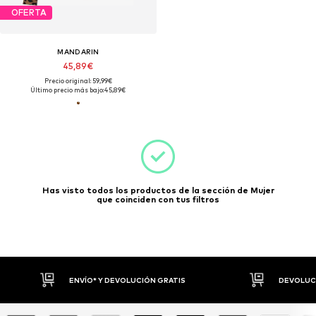
OFERTA
MANDARIN
45,89€
Precio original: 59,99€
Último precio más bajo:
45,89€
Has visto todos los productos de la sección de Mujer
que coinciden con tus filtros
ENVÍO* Y DEVOLUCIÓN GRATIS
DEVOLUCI