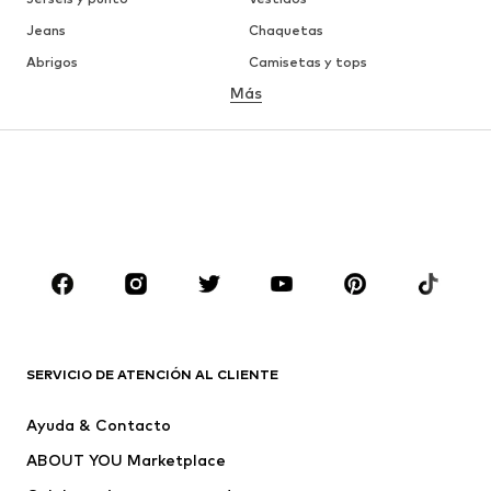
Jeans
Chaquetas
Abrigos
Camisetas y tops
Más
Pantalones
Ropa interior
Faldas
Blusas y camisas
Sudaderas y sudaderas con
Blazers
capucha
Ropa de baño
Jumpsuits y monos
Tallas grandes
Ropa de maternidad
Zapatos
Deporte
Complementos
Premium
ROPA
SERVICIO DE ATENCIÓN AL CLIENTE
Nuevo
Tendencia
Ayuda & Contacto
Vestidos
Jeans
ABOUT YOU Marketplace
Camisetas y tops
Pantalones