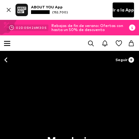
ABOUT YOU App
Ir a la App
(152.700)
Rebajas de fin de verano: Ofertas con
02
D
05
H
26
M
29
S
hasta un 50% de descuento
Seguir