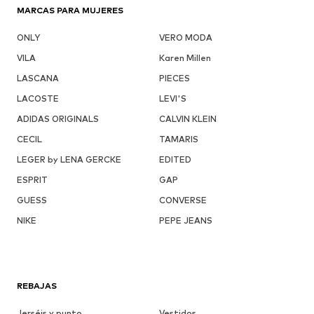
MARCAS PARA MUJERES
ONLY
VERO MODA
VILA
Karen Millen
LASCANA
PIECES
LACOSTE
LEVI'S
ADIDAS ORIGINALS
CALVIN KLEIN
CECIL
TAMARIS
LEGER by LENA GERCKE
EDITED
ESPRIT
GAP
GUESS
CONVERSE
NIKE
PEPE JEANS
REBAJAS
Jerséis y punto
Vestidos