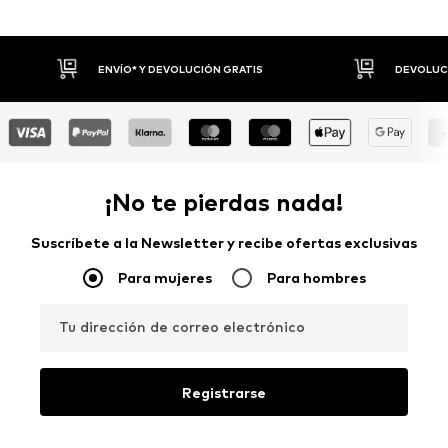
DEVOLUCIONES HASTA 30 DÍAS
P
¡No te pierdas nada!
Suscríbete a la Newsletter y recibe ofertas exclusivas
Para mujeres
Para hombres
Tu dirección de correo electrónico
Registrarse