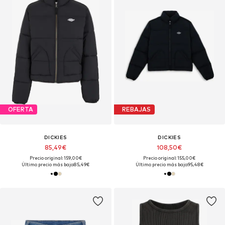
OFERTA
REBAJAS
DICKIES
DICKIES
85,49€
108,50€
Precio original: 159,00€
Precio original: 155,00€
Último precio más bajo:
85,49€
Último precio más bajo:
95,48€