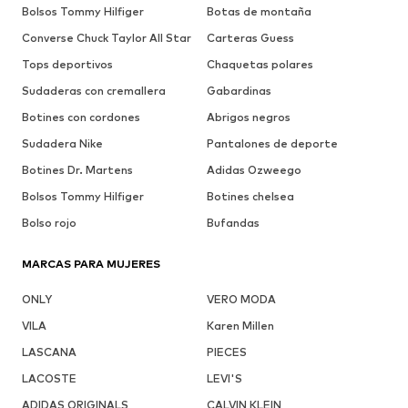
Bolsos Tommy Hilfiger
Botas de montaña
Converse Chuck Taylor All Star
Carteras Guess
Tops deportivos
Chaquetas polares
Sudaderas con cremallera
Gabardinas
Botines con cordones
Abrigos negros
Sudadera Nike
Pantalones de deporte
Botines Dr. Martens
Adidas Ozweego
Bolsos Tommy Hilfiger
Botines chelsea
Bolso rojo
Bufandas
MARCAS PARA MUJERES
ONLY
VERO MODA
VILA
Karen Millen
LASCANA
PIECES
LACOSTE
LEVI'S
ADIDAS ORIGINALS
CALVIN KLEIN