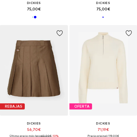
DICKIES
DICKIES
75,00€
75,00€
REBAJAS
OFERTA
DICKIES
DICKIES
56,70€
71,19€
Último precio más bajo:
63,00€
-10%
Precio original: 119,00€