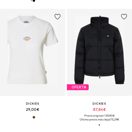
OFERTA
DICKIES
DICKIES
29,00€
87,84€
Precio original: 139,90€
Último precio más bajo:
75,29€