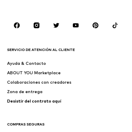
Ropa de baño
Jumpsuits y monos
Tallas grandes
Ropa de maternidad
Zapatos
Deporte
Complementos
Premium
ROPA
SERVICIO DE ATENCIÓN AL CLIENTE
Nuevo
Tendencia
Ayuda & Contacto
Vestidos
Jeans
ABOUT YOU Marketplace
Camisetas y tops
Pantalones
Colaboraciones con creadores
Chaquetas
Jerséis y punto
Zona de entrega
Ropa interior
Blusas y camisas
Abrigos
Faldas
Desistir del contrato aquí 
Ropa de baño
Sudaderas
Blazers
Jumpsuits y monos
COMPRAS SEGURAS
Tallas grandes
Ropa de maternidad