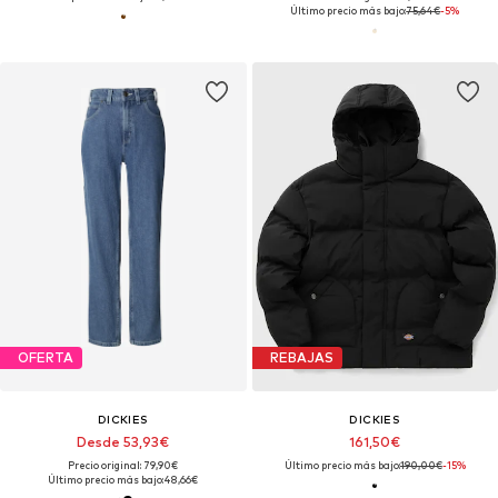
Último precio más bajo:
75,64€
-5%
OFERTA
REBAJAS
DICKIES
DICKIES
Desde 53,93€
161,50€
Precio original: 79,90€
Último precio más bajo:
190,00€
-15%
Último precio más bajo:
48,66€