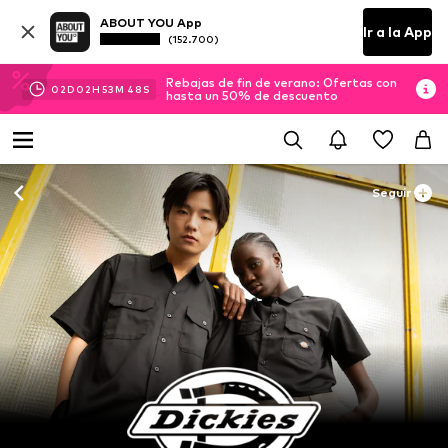
ABOUT YOU App
Ir a la App
(152.700)
Rebajas de fin de verano: Ofertas con
02
D
02
H
53
M
47
S
hasta un 50% de descuento
Seguir