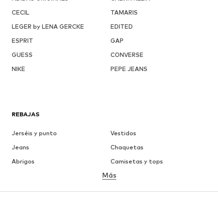
CECIL
TAMARIS
LEGER by LENA GERCKE
EDITED
ESPRIT
GAP
GUESS
CONVERSE
NIKE
PEPE JEANS
REBAJAS
Jerséis y punto
Vestidos
Jeans
Chaquetas
Abrigos
Camisetas y tops
Más
Pantalones
Ropa interior
Faldas
Blusas y camisas
Sudaderas y sudaderas con
Blazers
capucha